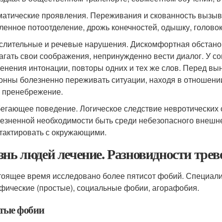
атические проявления. Переживания и скованность вызыва
ленное потоотделение, дрожь конечностей, одышку, головок
лительные и речевые нарушения. Дискомфортная обстанов
агать свои соображения, непринужденно вести диалог. У 
енения интонации, повторы одних и тех же слов. Перед в
онны болезненно переживать ситуации, находя в отношен
 пренебрежение.
егающее поведение. Логическое следствие невротических с
езненной необходимости быть среди небезопасного внешне
тактировать с окружающими.
знь людей лечение. Разновидности тре
тоящее время исследовано более пятисот фобий. Специали
фические (простые), социальные фобии, агорафобия.
тые фобии