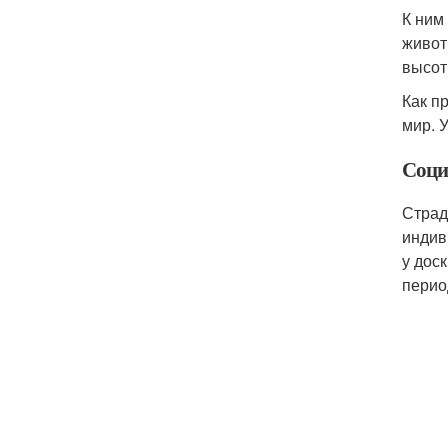
К ним
живот
высоты
Как п
мир. 
Соци
Страд
индив
у дос
перио