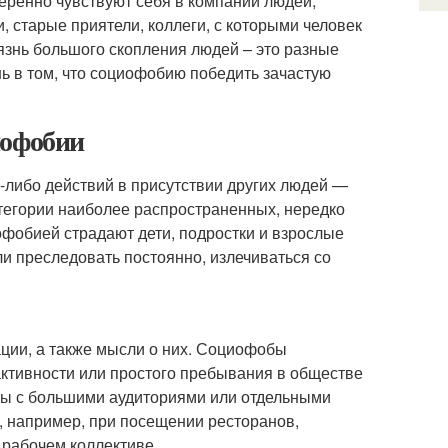
веренно чувствуют себя в компании людей,
, старые приятели, коллеги, с которыми человек
язнь большого скопления людей – это разные
ь в том, что социофобию победить зачастую
иофобии
либо действий в присутствии других людей —
тегории наиболее распространенных, нередко
фобией страдают дети, подростки и взрослые
и преследовать постоянно, излечиваться со
ации, а также мысли о них. Социофобы
ктивности или простого пребывания в обществе
ты с большими аудиториями или отдельными
, например, при посещении ресторанов,
 рабочем коллективе.