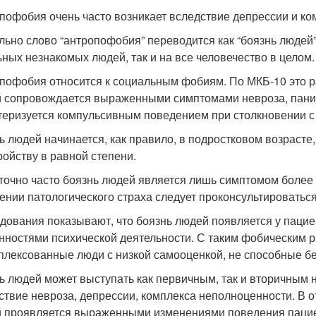
пофобия очень часто возникает вследствие депрессии и к
льно слово “антропофобия” переводится как “боязнь людей”
ьных незнакомых людей, так и на все человечество в целом.
пофобия относится к социальным фобиям. По МКБ-10 это ра
 сопровождается выраженными симптомами невроза, панич
теризуется компульсивным поведением при столкновении с 
ь людей начинается, как правило, в подростковом возрас
ройству в равной степени.
точно часто боязнь людей является лишь симптомом более 
ении патологического страха следует проконсультироваться
дования показывают, что боязнь людей появляется у пацие
нностями психической деятельности. С таким фобическим 
плексованные люди с низкой самооценкой, не способные бе
ь людей может выступать как первичным, так и вторичным
ствие невроза, депрессии, комплекса неполноценности. В о
 проявляется выраженными изменениями поведения пациент