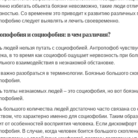
янно избегать объекта боязни невозможно, такие люди от
зностью. Со временем это приводит к развитию различных п
пофобию следует выявлять и лечить своевременно.
опофобия и социофобия: в чем различия?
ь людей нельзя путать с социофобией. Антропофоб чувству
ека, в то время как социофоб ощущает нервозность при бо
льного взаимодействия в незнакомой обстановке.
 важно разобраться в терминологии. Боязнью большого ско
пофобия.
ь толпы незнакомых людей – это социофобия, но вот боязн
пофобией.
ь большого количества людей достаточно часто связана с
твом, что характерно именно для социофобии. Таким образ
ит от особенностей восприятия человека. Если дискомфорт
пофобия. В случае, когда человек боится большого скоплен