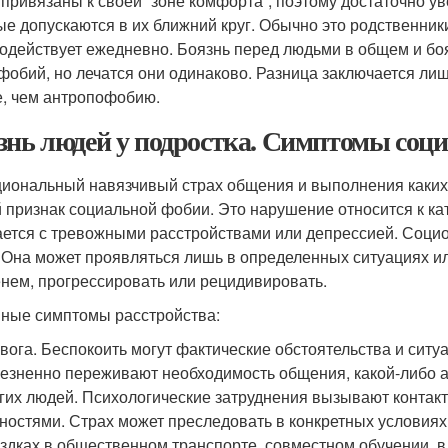
 привязаны к своей “зоне комфорта”, поэтому достаточно у
ые допускаются в их ближний круг. Обычно это родственники
одействует ежедневно. Боязнь перед людьми в общем и бо
фобий, но лечатся они одинаково. Разница заключается лиш
, чем антропофобию.
знь людей у подростка. Симптомы соц
иональный навязчивый страх общения и выполнения каких-
 признак социальной фобии. Это нарушение относится к ка
ается с тревожными расстройствами или депрессией. Социо
 Она может проявляться лишь в определенных ситуациях ил
нем, прогрессировать или рецидивировать.
ные симптомы расстройства:
вога. Беспокоить могут фактические обстоятельства и ситу
езненно переживают необходимость общения, какой-либо а
гих людей. Психологические затруднения вызывают контак
ностями. Страх может преследовать в конкретных условиях
здках в общественном транспорте, совместном обучении, в