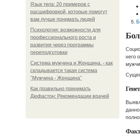
Язык тела: 20 примеров с
расшифровкой, которые помогут
вам лучше понимать людей
Б
Психология: возможности для
Бол
профессионального роста и
развития через программы
Социо
переподготовки
него 
Система мужчина и Женщина. - как
мужчи
складывается такая система
Сущес
"Мужчина - Женщина"
Гене
Как правильно принимать
Дюфастон: Рекомендации врачей
Выявл
данно
полно
Факт