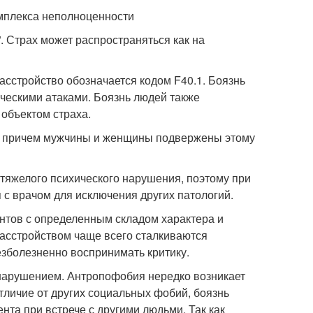
омплекса неполноценности
. Страх может распространяться как на
сстройство обозначается кодом F40.1. Боязнь
ескими атаками. Боязнь людей также
объектом страха.
те, причем мужчины и женщины подвержены этому
тяжелого психического нарушения, поэтому при
 с врачом для исключения других патологий.
нтов с определенным складом характера и
расстройством чаще всего сталкиваются
зболезненно воспринимать критику.
 нарушением. Антропофобия нередко возникает
тличие от других социальных фобий, боязнь
а при встрече с другими людьми. Так как