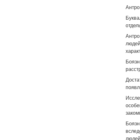
Антро
Буква
отдел
Антро
людей
харак
Боязн
расст
Доста
появл
Иссле
особе
заком
Боязн
вслед
людей