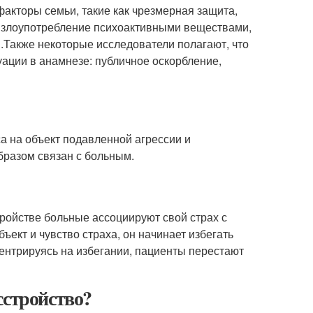
акторы семьи, такие как чрезмерная защита,
а, злоупотребление психоактивными веществами,
.
Также некоторые исследователи полагают, что
уации в анамнезе: публичное оскорбление,
а на объект подавленной агрессии и
бразом связан с больным.
ройстве больные ассоциируют свой страх с
ъект и чувство страха, он начинает избегать
центрируясь на избегании, пациенты перестают
сстройство?