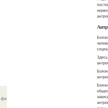
посто
нерво
антро
Антр
Боязн
челов
социа
Здесь
антро
Боязн
антро
Боязн
общес
⇦
завис
антро