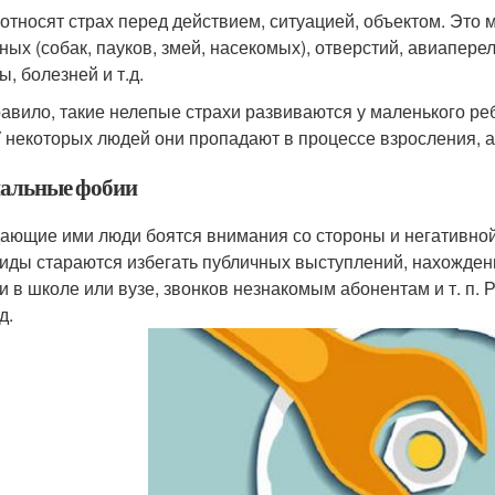
 относят страх перед действием, ситуацией, объектом. Это
ных (собак, пауков, змей, насекомых), отверстий, авиаперел
, болезней и т.д.
равило, такие нелепые страхи развиваются у маленького реб
У некоторых людей они пропадают в процессе взросления, а
альные фобии
ающие ими люди боятся внимания со стороны и негативной о
иды стараются избегать публичных выступлений, нахождени
ки в школе или вузе, звонков незнакомым абонентам и т. п.
д.