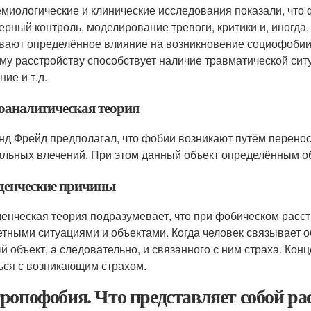
миологические и клинические исследования показали, что ф
ерный контроль, моделирование тревоги, критики и, иногд
вают определённое влияние на возникновение социофобии
му расстройству способствует наличие травматической сит
ие и т.д.
оаналитическая теория
нд Фрейд предполагал, что фобии возникают путём перенос
альных влечений. При этом данный объект определённым о
денческие причины
енческая теория подразумевает, что при фобическом расст
етными ситуациями и объектами. Когда человек связывает об
й объект, а следовательно, и связанного с ним страха. Кон
ься с возникающим страхом.
ропофобия. Что представляет собой ра