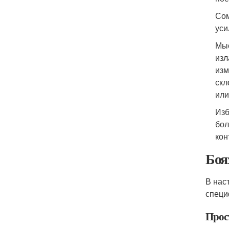
Сом
уси
Мыс
изл
изм
скл
или
Изб
бол
кон
Боя
В нас
специ
Прос