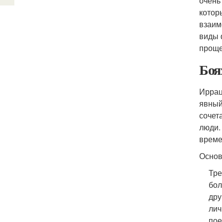
очень
котор
взаим
виды 
проще
Боя
Иррац
явный
сочет
люди.
време
Основ
Тре
бол
дру
лич
пое