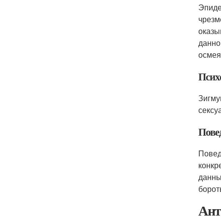
Эпиде
чрезм
оказы
данно
осмеян
Псих
Зигму
сексу
Пове
Повед
конкр
данны
борот
Ант