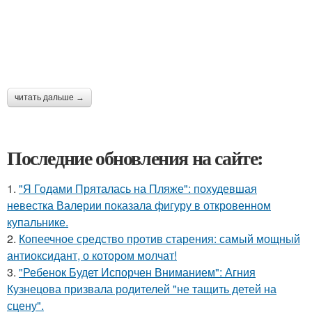
читать дальше →
Последние обновления на сайте:
1.
"Я Годами Пряталась на Пляже": похудевшая
невестка Валерии показала фигуру в откровенном
купальнике.
2.
Копеечное средство против старения: самый мощный
антиоксидант, о котором молчат!
3.
"Ребенок Будет Испорчен Вниманием": Агния
Кузнецова призвала родителей "не тащить детей на
сцену".