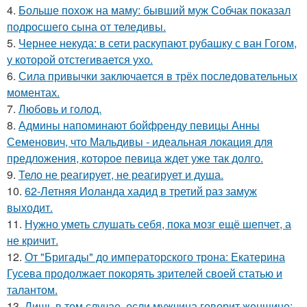
4.
Больше похож на маму: бывший муж Собчак показал
подросшего сына от теледивы.
5.
Чернее некуда: в сети раскупают рубашку с ван Гогом,
у которой отстегивается ухо.
6.
Сила привычки заключается в трёх последовательных
моментах.
7.
Любовь и гoлoд.
8.
Админы напоминают бойфренду певицы Анны
Семенович, что Мальдивы - идеальная локация для
предложения, которое певица ждет уже так долго.
9.
Тело не реагирует, не реагирует и душа.
10.
62-Летняя Иоланда хадид в третий раз замуж
выходит.
11.
Нужно уметь слушать себя, пока мозг ещё шепчет, а
не кричит.
12.
От "Бригады" до императорского трона: Екатерина
Гусева продолжает покорять зрителей своей статью и
талантом.
13.
Лишь в том случае, если мужчина говорит женщине: