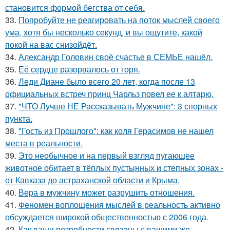
становится формой бегства от себя.
33.
Попробуйте не реагировать на поток мыслей своего
ума, хотя бы несколько секунд, и вы ощутите, какой
покой на вас снизойдёт.
34.
Александр Головин своё счастье в СЕМЬЕ нашёл.
35.
Её сердце разорвалось от горя.
36.
Леди Диане было всего 20 лет, когда после 13
официальных встреч принц Чарльз повел ее к алтарю.
37.
"ЧТО Лучше НЕ Рассказывать Мужчине": 3 спорных
пункта.
38.
"Гость из Прошлого": как коля Герасимов не нашел
места в реальности.
39.
Это необычное и на первый взгляд пугающее
животное обитает в тёплых пустынных и степных зонах -
от Кавказа до астраханской области и Крыма.
40.
Вера в мужчину может разрушить отношения.
41.
Феномен воплощения мыслей в реальность активно
обсуждается широкой общественностью с 2006 года.
42.
Как ваши потребности связаны с вашими же