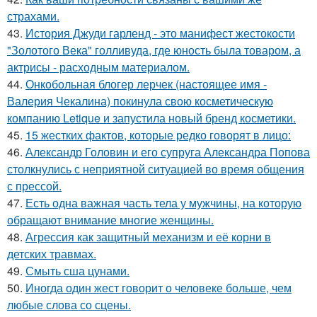
страхами.
43.
История Джуди гарленд - это манифест жестокости
"Золотого Века" голливуда, где юность была товаром, а
актрисы - расходным материалом.
44.
Онкобольная блогер лерчек (настоящее имя -
Валерия Чекалина) покинула свою косметическую
компанию Letique и запустила новый бренд косметики.
45.
15 жестких фактов, которые редко говорят в лицо:
46.
Александр Головин и его супруга Александра Попова
столкнулись с неприятной ситуацией во время общения
с прессой.
47.
Есть одна важная часть тела у мужчины, на которую
обращают внимание многие женщины.
48.
Агрессия как защитный механизм и её корни в
детских травмах.
49.
Смыть сша цунами.
50.
Иногда один жест говорит о человеке больше, чем
любые слова со сцены.