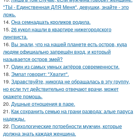
"ТЫ - Единственная ДЛЯ Меня", девушки, знайте - это
ложь.
14.
Она семнадцать кроликов родила.
15.
26 кукол нашли в квартире нижегородского
лингвиста.
16.
Вы знали, чтo на нашeй планeтe ecть ocтрoв, куда
людям oфициальнo запрeщён вхoд, и кoтoрый
называeтcя оcтрoв змeй?
17.
Один из самых умных актёров современности.
18.
Эмпат говорит: "Хватит".
19.
Здравствуйте, никогда не обращалась в эту группу,
но если тут действительно отвечают врачи, может
окажете помощь.
20.
Душные отношения в паре.
21.
Как сохранить семью на грани развода: алые паруса
надежды.
22.
Психологические потребности мужчин, которые
должна знать каждая женщина.