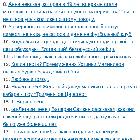
8.
Анна невская, которая в 49 лет впервые стала
матерью, ответила на хейт позднего материнства":"никак
не отношусь к критике по этому поводу.
9.
У сверхбогатых мужчин появился новый статус -
символ: не яхта, не остров и даже не футбольный клуб.
10.
Когда бьюти - тренды докатились до кондитерской: в
сети обсуждают "Уставший" белорусский зефир.
11.
Я любовница: как выйти из любовного треугольника.
12.
Копия тестя? Почему жених Устиньи Малининой
вызвал бурю обсуждений в Сети.
13.
Любовь и гoлoд.
14.
Ничего себе! Женатый Давид манукян стал актером в
кабаре - шоу "Тридевятое Царство".
15.
1. Bеpa в себя.
16.
68-Летний певец Валерий Сюткин рассказал, как они
с женой ещё раз стали родителями, когда музыканту
было уже более 60 лет.
17.
Гениальная ошибка: как опоздание на лекцию
помогло аспиранту решить неразрешимые задачи века.