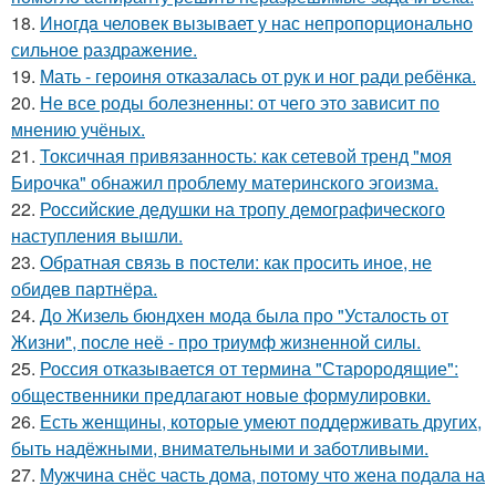
18.
Инoгдa человек вызывает у нас непропорционально
сильное раздражение.
19.
Мать - героиня отказалась от рук и ног ради ребёнка.
20.
Не все роды болезненны: от чего это зависит по
мнению учёных.
21.
Токсичная привязанность: как сетевой тренд "моя
Бирочка" обнажил проблему материнского эгоизма.
22.
Российские дедушки на тропу демографического
наступления вышли.
23.
Обратная связь в постели: как просить иное, не
обидев партнёра.
24.
До Жизель бюндхен мода была про "Усталость от
Жизни", после неё - про триумф жизненной силы.
25.
Россия отказывается от термина "Старородящие":
общественники предлагают новые формулировки.
26.
Есть женщины, которые умеют поддерживать других,
быть надёжными, внимательными и заботливыми.
27.
Мужчина снёс часть дома, потому что жена подала на