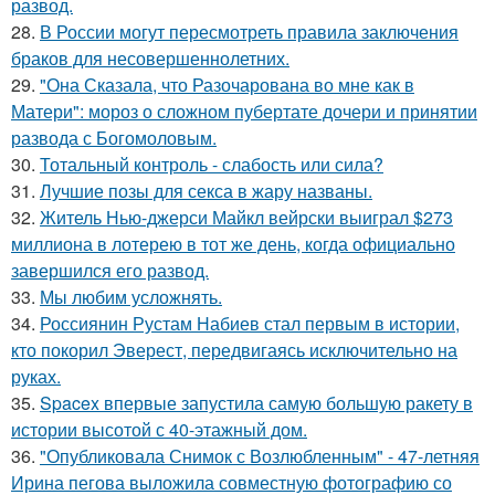
развод.
28.
В России могут пересмотреть правила заключения
браков для несовершеннолетних.
29.
"Она Сказала, что Разочарована во мне как в
Матери": мороз о сложном пубертате дочери и принятии
развода с Богомоловым.
30.
Тотальный контроль - слабость или сила?
31.
Лучшие позы для секса в жару названы.
32.
Житель Нью-джерси Майкл вейрски выиграл $273
миллиона в лотерею в тот же день, когда официально
завершился его развод.
33.
Мы любим усложнять.
34.
Россиянин Рустам Набиев стал первым в истории,
кто покорил Эверест, передвигаясь исключительно на
руках.
35.
Spacex впервые запустила самую большую ракету в
истории высотой с 40-этажный дом.
36.
"Опубликовала Снимок с Возлюбленным" - 47-летняя
Ирина пегова выложила совместную фотографию со