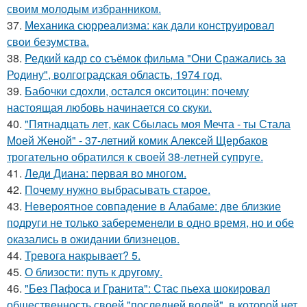
своим молодым избранником.
37.
Механика сюрреализма: как дали конструировал
свои безумства.
38.
Редкий кадр со съёмок фильма "Они Сражались за
Родину", волгоградская область, 1974 год.
39.
Бабочки сдохли, остался окситоцин: почему
настоящая любовь начинается со скуки.
40.
"Пятнадцать лет, как Сбылась моя Мечта - ты Стала
Моей Женой" - 37-летний комик Алексей Щербаков
трогательно обратился к своей 38-летней супруге.
41.
Леди Диана: первая во многом.
42.
Почему нужно выбрасывать старое.
43.
Невероятное совпадение в Алабаме: две близкие
подруги не только забеременели в одно время, но и обе
оказались в ожидании близнецов.
44.
Тревога накрывает? 5.
45.
О близости: путь к другому.
46.
"Без Пафоса и Гранита": Стас пьеха шокировал
общественность своей "последней волей", в которой нет