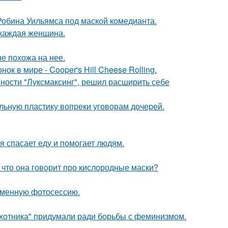
 Робина Уильямса под маской комедианта.
 каждая женщина.
не похожа на нее.
к в мире - Cooper's Hill Cheese Rolling.
ности "Луксмаксинг", решил расширить себе
альную пластику вопреки уговорам дочерей.
я спасает еду и помогает людям.
 что она говорит про кислородные маски?
ременную фотосессию.
хотника" придумали ради борьбы с феминизмом.