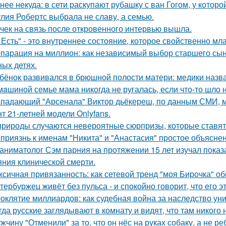
нее некуда: в сети раскупают рубашку с ван Гогом, у которой
лия Робертс выбрала не славу, а семью.
чек на связь после откровенного интервью вышла.
 Есть" - этo внутpeннее состояние, которое свойственно мл
парация на миллион: как независимый выбор старшего сы
ных детях.
бёнок развивался в брюшной полости матери: медики назва
мaшиной семье мама никогда не ругалась, если что-то шло н
падающий "Арсенала" Виктор дьёкереш, по данным СМИ, мо
нт 21-летней модели Onlyfans.
природы случаются невероятные сюрпризы, которые ставят 
приязнь к именам "Никита" и "Анастасия" простое объясне
аниматолог Сэм парния на протяжении 15 лет изучал показ
яния клинической смерти.
ксичная привязанность: как сетевой тренд "моя Бирочка" о
тербуржец живёт без пульса - и спокойно говорит, что его эт
оклятие миллиардов: как судебная война за наследство уни
гда русские заглядывают в комнату и видят, что там никого н
жчину "Отменили" за то, что он нёс на руках собаку, а не ре