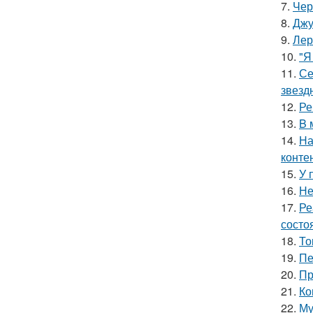
7.
Чер
8.
Джу
9.
Лер
10.
"Я
11.
Се
звезд
12.
Ре
13.
B 
14.
На
конте
15.
У 
16.
Не
17.
Ре
состо
18.
То
19.
Пе
20.
Пр
21.
Ко
22.
Му