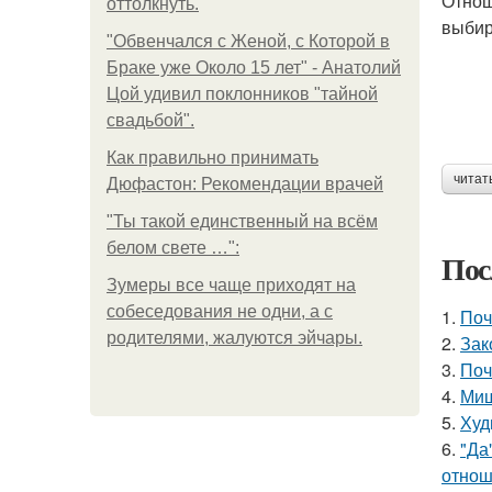
Отнош
оттолкнуть.
выбир
"Обвенчался с Женой, с Которой в
Браке уже Около 15 лет" - Анатолий
Цой удивил поклонников "тайной
свадьбой".
Как правильно принимать
читат
Дюфастон: Рекомендации врачей
"Ты такой единственный на всём
белом свете …":
Пос
Зумеры все чаще приходят на
собеседования не одни, а с
1.
Поч
родителями, жалуются эйчары.
2.
Зак
3.
Поч
4.
Миш
5.
Худ
6.
"Да
отнош