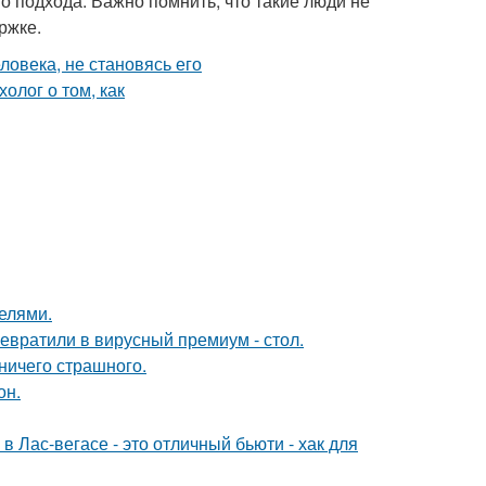
о подхода. Важно помнить, что такие люди не
ржке.
делями.
евратили в вирусный премиум - стол.
 ничего страшного.
он.
в Лас-вегасе - это отличный бьюти - хак для