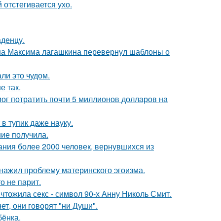
 отстегивается ухо.
аденцу.
на Максима лагашкина перевернул шаблоны о
ли это чудом.
е так.
г потратить почти 5 миллионов долларов на
в тупик даже науку.
ние получила.
ания более 2000 человек, вернувшихся из
бнажил проблему материнского эгоизма.
о не парит.
чтожила секс - символ 90-х Анну Николь Смит.
ет, они говорят "ни Души".
бёнка.