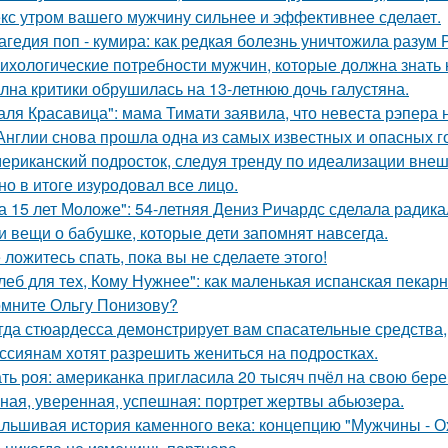
кс утром вашего мужчину сильнее и эффективнее сделает.
агедия поп - кумира: как редкая болезнь уничтожила разум
ихологические потребности мужчин, которые должна знать
лна критики обрушилась на 13-летнюю дочь галустяна.
аля Красавица": мама Тимати заявила, что невеста рэпера 
Англии снова прошла одна из самых известных и опасных гоно
ериканский подросток, следуя тренду по идеализации внеш
 но в итоге изуродовал все лицо.
а 15 лет Моложе": 54-летняя Дениз Ричардс сделала радик
и вещи о бабушке, которые дети запомнят навсегда.
 ложитесь спать, пока вы не сделаете этого!
леб для тех, Кому Нужнее": как маленькая испанская пекарн
мните Ольгу Понизову?
гда стюардесса демонстрирует вам спасательные средства,
ссиянам хотят разрешить жениться на подростках.
ть роя: американка пригласила 20 тысяч пчёл на свою бе
ная, уверенная, успешная: портрет жертвы абьюзера.
льшивая история каменного века: концепцию "Мужчины - О