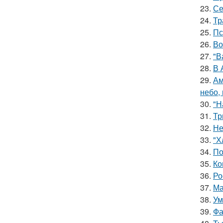
23.
Се
24.
Тр
25.
Пс
26.
Во
27.
"В
28.
В 
29.
Ам
небо,
30.
"Н
31.
Тр
32.
Не
33.
"Х
34.
По
35.
Ко
36.
Ро
37.
Ма
38.
Ум
39.
Фа