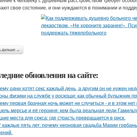
ение к человеку с душевным расстройством требует особог
ают свое состояние, и они нуждаются в понимании и подде
ь дальше →
ледние обновления на сайте:
ему одни хотят секс каждый день, а другим он не нужен не
оны физики на службе у роскоши: как обычный булыжник пр
ему первая брачная ночь может не случиться - и в этом нет
ель мерсье и её героиня: кем была реальная леди Гамильт
шие места для секса: где страсть превращается в риск.
" каждые пять лет: почему неоновая свадьба Марии горбань 
ений.