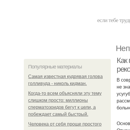
если тебе труд
Неп
Как
Популярные материалы
рек
Самая известная кудрявая голова
В сов
голливуда - николь кидман.
не зн
усугу
Когда-то всем объясняли эту тему
рассм
слишком просто: миллионы
больн
сперматозоидов бегут к цели, а
побеждает самый быстрый.
Основ
Человека от себя проще простого