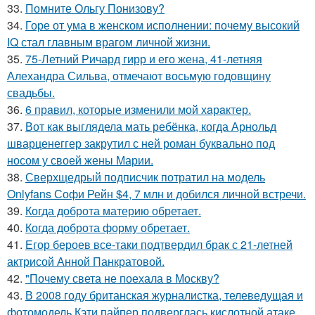
33.
Помните Ольгу Понизову?
34.
Горе от ума в женском исполнении: почему высокий
IQ стал главным врагом личной жизни.
35.
75-Летний Ричард гирр и его жена, 41-летняя
Алехандра Сильва, отмечают восьмую годовщину
свадьбы.
36.
6 прaвил, которые изменили мой хaрaктер.
37.
Вот как выглядела мать ребёнка, когда Арнольд
шварценеггер закрутил с ней роман буквально под
носом у своей жены Марии.
38.
Сверхщедрый подписчик потратил на модель
Onlyfans Софи Рейн $4, 7 млн и добился личной встречи.
39.
Когда доброта материю обретает.
40.
Когда доброта форму обретает.
41.
Егор бероев все-таки подтвердил брак с 21-летней
актрисой Анной Панкратовой.
42.
"Почему света не поехала в Москву?
43.
В 2008 году британская журналистка, телеведущая и
фотомодель Кэти пайпер подверглась кислотной атаке,