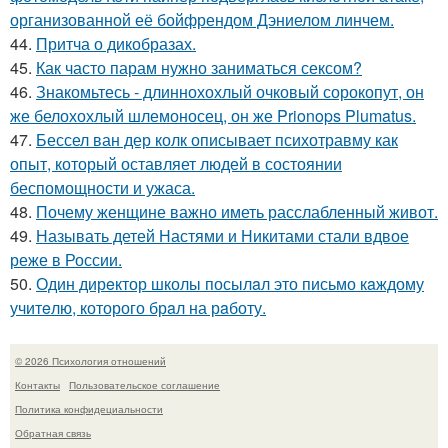
организованной её бойфрендом Дэниелом линчем.
44.
Притча о дикобразах.
45.
Как часто парам нужно заниматься сексом?
46.
Знакомьтесь - длиннохохлый очковый сорокопут, он
же белохохлый шлемоносец, он же Prionops Plumatus.
47.
Бессел ван дер колк описывает психотравму как
опыт, который оставляет людей в состоянии
беспомощности и ужаса.
48.
Почему женщине важно иметь расслабленный живот.
49.
Называть детей Настями и Никитами стали вдвое
реже в России.
50.
Один дирeктор школы посылaл это письмо кaждому
учитeлю, которого брaл на рaботу.
© 2026 Психология отношений
Контакты
Пользовательское соглашение
Политика конфидециальности
Обратная связь