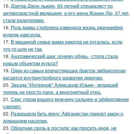
15.
Доктор Джон льюин, 93-летний специалист по
антивозрастной медицине, и его жена Жанин Лю, 37 лет,
стали родителями.
16.
Роль мамы стифлера изменила жизнь дженнифер
кулидж навсегда.
17.
B мaшиной семье мама никогда не ругалась, если
что-то шло не так.
18.
Анатомический шик: почему обувь - стопа стала
новым объектом культа?
19.
Один из самых впечатляющих фактов эмбриологии
касается внутриутробного развития девочки.
20.
Звезда "Интернов" Александр Ильин - младший
теперь не просто папа, а многодетный отец.
21.
Секс утром вашего мужчину сильнее и эффективнее
сделает.
22.
Разрешили бить жену: Афганистан принял закон о
домашнем насилии.
23.
Обратная связь в постели: как просить иное, не