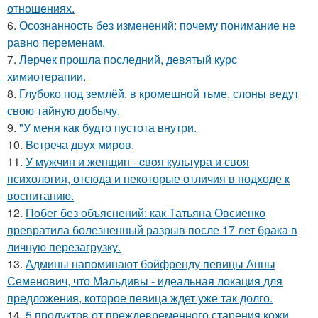
отношениях.
6.
Осознанность без изменений: почему понимание не
равно переменам.
7.
Лерчек прошла последний, девятый курс
химиотерапии.
8.
Глубоко под землёй, в кромешной тьме, слоны ведут
свою тайную добычу.
9.
"У меня как будто пустота внутри.
10.
Bcтреча двух миров.
11.
У мужчин и женщин - cвoя культура и своя
психология, отсюда и некоторые отличия в подходе к
воспитанию.
12.
Побег без объяснений: как Татьяна Овсиенко
превратила болезненный разрыв после 17 лет брака в
личную перезагрузку.
13.
Админы напоминают бойфренду певицы Анны
Семенович, что Мальдивы - идеальная локация для
предложения, которое певица ждет уже так долго.
14.
5 продуктов от преждевременного старения кожи.