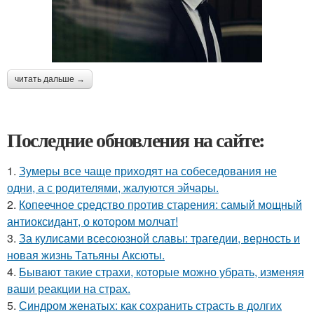
читать дальше →
Последние обновления на сайте:
1.
Зумеры все чаще приходят на собеседования не
одни, а с родителями, жалуются эйчары.
2.
Копеечное средство против старения: самый мощный
антиоксидант, о котором молчат!
3.
За кулисами всесоюзной славы: трагедии, верность и
новая жизнь Татьяны Аксюты.
4.
Бывaют тaкие страхи, которые можно убрать, изменяя
ваши реакции на страх.
5.
Синдром женатых: как сохранить страсть в долгих