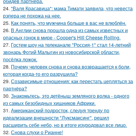
обидев партнёра.
24.
"Валя Красавица": мама Тимати заявила, что невеста
рэпера не похожа на нее.
25.
Как понять, что мужчина больше в вас не влюблён.
26.
В Англии снова прошла одна из самых известных и
опасных гонок в мире - Cooper's Hill Cheese Rolling.
27.
Гостем шоу на телеканале "Россия-1" стал 14-летний
звонарь Фотий Малыгин из новосибирской области,
посёлка ложок.
28.
Почему человек снова и снова возвращается к боли,
которая когда-то его разрушила?
29.
Созависимые отношения: как перестать цепляться за
партнёра?
30.
Знакомьтесь, это детёныш земляного волка - одного
из самых безобидных хищников Африки.
31.
Американский подросток, следуя тренду по
идеализации внешности "Луксмаксинг", решил
расширить себе небо, но в итоге изуродовал все лицо.
32.
Снова слухи о Рианне!