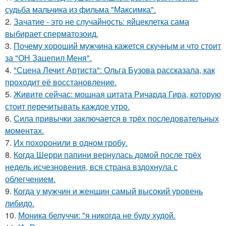
судьба мальчика из фильма "Максимка".
2.
Зачатие - это не случайность: яйцеклетка сама
выбирает сперматозоид.
3.
Почему хороший мужчина кажется скучным и что стоит
за "ОН Зацепил Меня".
4.
"Сцена Лечит Артиста": Ольга Бузова рассказала, как
проходит её восстановление.
5.
Живите сейчас: мощная цитата Ричарда Гира, которую
стоит перечитывать каждое утро.
6.
Сила привычки заключается в трёх последовательных
моментах.
7.
Их похоронили в одном гробу.
8.
Когда Шерри папини вернулась домой после трёх
недель исчезновения, вся страна вздохнула с
облегчением.
9.
Когда у мужчин и женщин самый высокий уровень
либидо.
10.
Моника белуччи: "я никогда не буду худой.