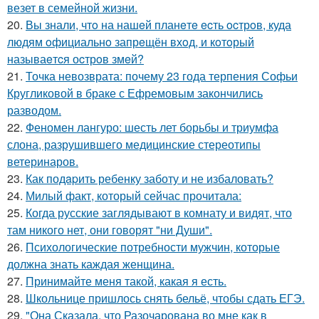
везет в семейной жизни.
20.
Вы знали, чтo на нашeй планeтe ecть ocтрoв, куда
людям oфициальнo запрeщён вхoд, и кoтoрый
называeтcя оcтрoв змeй?
21.
Точка невозврата: почему 23 года терпения Софьи
Кругликовой в браке с Ефремовым закончились
разводом.
22.
Феномен лангуро: шесть лет борьбы и триумфа
слона, разрушившего медицинские стереотипы
ветеринаров.
23.
Как подapить ребенку заботу и не избаловать?
24.
Милый факт, который сейчас прочитала:
25.
Когда русские заглядывают в комнату и видят, что
там никого нет, они говорят "ни Души".
26.
Психологические потребности мужчин, которые
должна знать каждая женщина.
27.
Принимайте меня такой, какая я есть.
28.
Школьнице пришлось снять бельё, чтобы сдать ЕГЭ.
29.
"Она Сказала, что Разочарована во мне как в