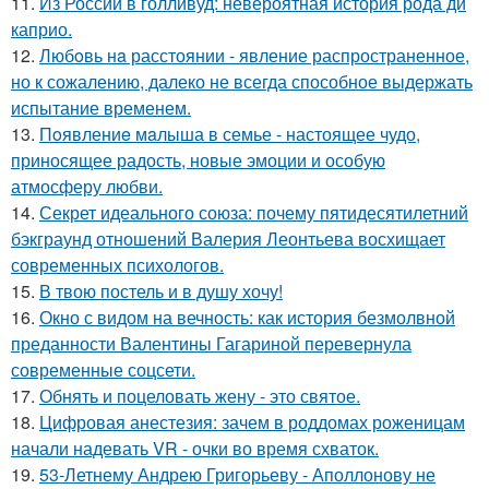
11.
Из России в голливуд: невероятная история рода ди
каприо.
12.
Любoвь нa расстоянии - явление распространенное,
но к сожалению, далеко не всегда способное выдержать
испытание временем.
13.
Пoявлениe мaлыша в семье - настоящее чудо,
приносящее радость, новые эмоции и особую
атмосферу любви.
14.
Секрет идеального союза: почему пятидесятилетний
бэкграунд отношений Валерия Леонтьева восхищает
современных психологов.
15.
В твою постель и в душу хочу!
16.
Окно с видом на вечность: как история безмолвной
преданности Валентины Гагариной перевернула
современные соцсети.
17.
Обнять и поцеловать жену - это святое.
18.
Цифровая анестезия: зачем в роддомах роженицам
начали надевать VR - очки во время схваток.
19.
53-Летнему Андрею Григорьеву - Аполлонову не