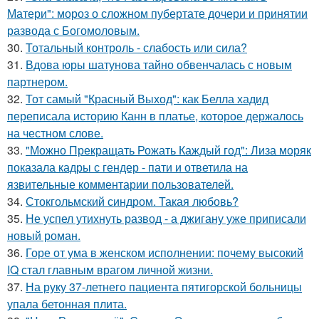
Матери": мороз о сложном пубертате дочери и принятии
развода с Богомоловым.
30.
Тотальный контроль - слабость или сила?
31.
Вдова юры шатунова тайно обвенчалась с новым
партнером.
32.
Тот самый "Красный Выход": как Белла хадид
переписала историю Канн в платье, которое держалось
на честном слове.
33.
"Можно Прекращать Рожать Каждый год": Лиза моряк
показала кадры с гендер - пати и ответила на
язвительные комментарии пользователей.
34.
Стокгольмский синдром. Такая любовь?
35.
Не успел утихнуть развод - а джигану уже приписали
новый роман.
36.
Горе от ума в женском исполнении: почему высокий
IQ стал главным врагом личной жизни.
37.
На руку 37-летнего пациента пятигорской больницы
упала бетонная плита.