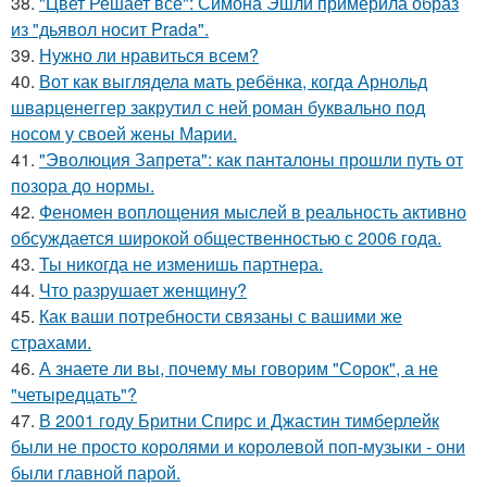
38.
"Цвет Решает всё": Симона Эшли примерила образ
из "дьявол носит Prada".
39.
Нужно ли нравиться всем?
40.
Вот как выглядела мать ребёнка, когда Арнольд
шварценеггер закрутил с ней роман буквально под
носом у своей жены Марии.
41.
"Эволюция Запрета": как панталоны прошли путь от
позора до нормы.
42.
Феномен воплощения мыслей в реальность активно
обсуждается широкой общественностью с 2006 года.
43.
Ты никогда не изменишь партнера.
44.
Что разрушает женщину?
45.
Как ваши потребности связаны с вашими же
страхами.
46.
А знаете ли вы, почему мы говорим "Сорок", а не
"четыредцать"?
47.
В 2001 году Бритни Спирс и Джастин тимберлейк
были не просто королями и королевой поп-музыки - они
были главной парой.