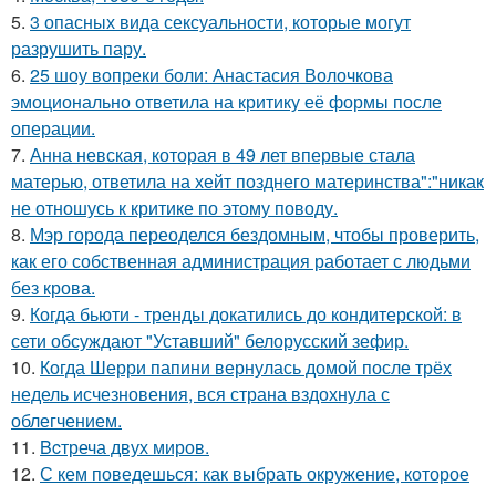
5.
3 опасных вида сексуальности, которые могут
разрушить пару.
6.
25 шоу вопреки боли: Анастасия Волочкова
эмоционально ответила на критику её формы после
операции.
7.
Анна невская, которая в 49 лет впервые стала
матерью, ответила на хейт позднего материнства":"никак
не отношусь к критике по этому поводу.
8.
Мэр города переоделся бездомным, чтобы проверить,
как его собственная администрация работает с людьми
без крова.
9.
Когда бьюти - тренды докатились до кондитерской: в
сети обсуждают "Уставший" белорусский зефир.
10.
Когда Шерри папини вернулась домой после трёх
недель исчезновения, вся страна вздохнула с
облегчением.
11.
Bcтреча двух миров.
12.
С кем поведешься: как выбрать окружение, которое