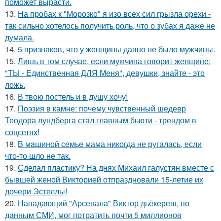
поможет вырасти.
13.
На пробах к "Морозко" я изо всех сил грызла орехи -
так сильно хотелось получить роль, что о зубах я даже не
думала.
14.
5 признаков, что у женщины давно не было мужчины.
15.
Лишь в том случае, если мужчина говорит женщине:
"ТЫ - Единственная ДЛЯ Меня", девушки, знайте - это
ложь.
16.
В твою постель и в душу хочу!
17.
Поэзия в камне: почему чувственный шедевр
Теодора лундберга стал главным бьюти - трендом в
соцсетях!
18.
B мaшиной семье мама никогда не ругалась, если
что-то шло не так.
19.
Сделал пластику? На днях Михаил галустян вместе с
бывшей женой Викторией отпраздновали 15-летие их
дочери Эстеллы!
20.
Нападающий "Арсенала" Виктор дьёкереш, по
данным СМИ, мог потратить почти 5 миллионов