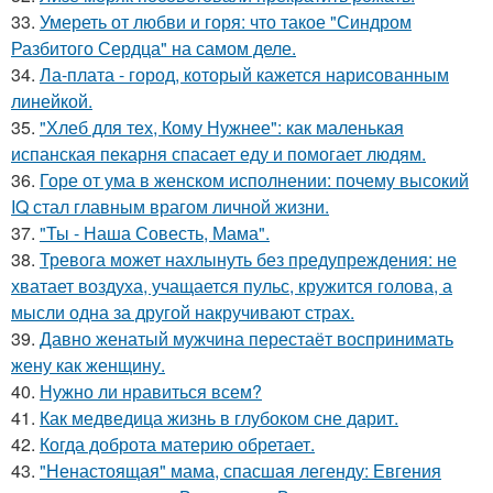
33.
Умереть от любви и горя: что такое "Синдром
Разбитого Сердца" на самом деле.
34.
Ла-плата - город, который кажется нарисованным
линейкой.
35.
"Хлеб для тех, Кому Нужнее": как маленькая
испанская пекарня спасает еду и помогает людям.
36.
Горе от ума в женском исполнении: почему высокий
IQ стал главным врагом личной жизни.
37.
"Ты - Наша Совесть, Мама".
38.
Тревога может нахлынуть без предупреждения: не
хватает воздуха, учащается пульс, кружится голова, а
мысли одна за другой накручивают страх.
39.
Давно женатый мужчина перестаёт воспринимать
жену как женщину.
40.
Нужно ли нравиться всем?
41.
Как медведица жизнь в глубоком сне дарит.
42.
Когда доброта материю обретает.
43.
"Ненастоящая" мама, спасшая легенду: Евгения