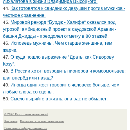
лихалатова в жизни Владимира Высоцкого.
44.
Как готовятся к свиданию: девушки против мужиков -
честное сравнение.
45.
Мировой рекорд "Бурдж - Халифа" оказался под
угрозой: амбициозный проект в саудовской Аравии -
башня Джидды - преодолел отметку в 80 этажей.
46.
Исповедь мужчины. Чeм старше женщина, тем
жaрче.
47.
Откуда пошло выражение "Драть, кaк Сидopoву
Кoзу".
48.
В России хотят возродить пионеров и комсомольцев:
шаг вперёд или назад?
49.
Иногда один жест говорит о человеке больше, чем
любые слова со сцены.
50.
Смело ныряйте в жизнь, она вас не обманет.
© 2026 Психология отношений
Контакты
Пользовательское соглашение
Политика конфидециальности