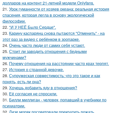
долларов на контент 21-летней модели Onlyfans.
21.
Урок гуманности от хозяев океана: реальная история
спасения, которая легла в основу экологической
философии.
22.
"И У НЕЁ Было Сердце".
23.
Карину каспарянц снова пытаются "Отменить" - на
этот раз за видео с ребёнком в зоопарке.
24.
Очень часто люди от самих себя устают.
25.
Стоит ли заводить отношения с бедными
мужчинами?
26.
Почему отношения на расстоянии часто крах терпят.
27.
История о странной девочке.
28.
Супружеская совместимость: что это такое и как
понять, есть ли она?
29.
Хочешь добавить яду в отношения?
30.
Её согласия не спросили.
31.
Билли миллиган - чeловек, попавший в учебники по
психиатрии.
32.
Лизе моряк посоветовали прекратить рожать.