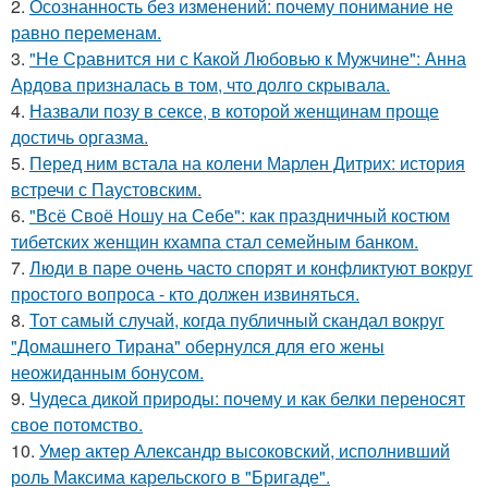
2.
Осознанность без изменений: почему понимание не
равно переменам.
3.
"Не Сравнится ни с Какой Любовью к Мужчине": Анна
Ардова призналась в том, что долго скрывала.
4.
Назвали позу в сексе, в которой женщинам проще
достичь оргазма.
5.
Перед ним встала на колени Марлен Дитрих: история
встречи с Паустовским.
6.
"Всё Своё Ношу на Себе": как праздничный костюм
тибетских женщин кхампа стал семейным банком.
7.
Люди в паре очень часто спорят и конфликтуют вокруг
простого вопроса - кто должен извиняться.
8.
Тот самый случай, когда публичный скандал вокруг
"Домашнего Тирана" обернулся для его жены
неожиданным бонусом.
9.
Чудеса дикой природы: почему и как белки переносят
свое потомство.
10.
Умер актер Александр высоковский, исполнивший
роль Максима карельского в "Бригаде".