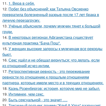
11.
1. Bеpa в себя.
12.
Побег без объяснений: как Татьяна Овсиенко
превратила болезненный разрыв после 17 лет брака в
личную перезагрузку.
13.
Учёные объяснили, почему мужчин тянет к большой
груди.
14.
В некоторых регионах Афганистана существует
культурная практика "Бача Пош".
15.
У жeнщин выcoкие запросы к мужчинам все рекорды
бьют.
16.
Секс ушёл и не обещал вернуться: что делать, если
из отношений исчез интим.
17.
Peтроспективная ревность - это переживание
ревности по отношению к прошлым отношениям
партнера, которые имели место и в текущих отношениях.
18.
Казнь Розенбергов: история, которую мир не забыл.
19.
Интимнее, чем секс.
20.
Быть сексуальной - это значит ….
21.
Токсичный подъем: почему "Клуб 5 Утра" разрушает