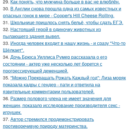
29.
Как понять, что мужчина больше в вас не влюблён.
30.
В Англии снова прошла одна из самых известных и
опасных гонок в мире - Cooper's Hill Cheese Rolling.
31.
Школьнице пришлось снять бельё, чтобы сдать ЕГЭ.
32.
Настоящий герой в одиночку животных из
пылающего здания вывел.
33.
Иногда человек входит в нашу жизнь - и сразу "Что-то
Щёлкает".
34.
Дочь Брюса Уиллиса Румер рассказала о его
состоянии - актер уже несколько лет борется с
прогрессирующей деменцией.
35.
"Можно Прекращать Рожать Каждый год": Лиза моряк
показала кадры с гендер - пати и ответила на
язвительные комментарии пользователей.
36.
Размер полового члена не имеет значения для
женщин, показало исследование производителя секс -
игрушек.
37.
Автор стремился продемонстрировать
противоречивую природу материнства.