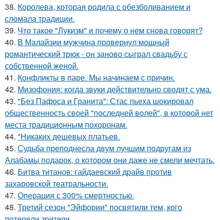
38.
Королева, которая родила с обезболиванием и
сломала традиции.
39.
Что такое "Лукизм" и почему о нем снова говорят?
40.
В Малайзии мужчина провернул мощный
романтический трюк - он заново сыграл свадьбу с
собственной женой.
41.
Конфликты в паре. Мы начинаем с причин.
42.
Мизофония: когда звуки действительно сводят с ума.
43.
"Без Пафоса и Гранита": Стас пьеха шокировал
общественность своей "последней волей", в которой нет
места традиционным похоронам.
44.
"Никаких дешевых платьев.
45.
Судьба преподнесла двум лучшим подругам из
Алабамы подарок, о котором они даже не смели мечтать.
46.
Битва титанов: гайдаевский драйв против
захаровской театральности.
47.
Операция с 300% смертностью.
48.
Третий сезон "Эйфории" посвятили тем, кого
потеряли зрители.