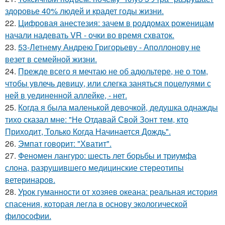
здоровье 40% людей и крадет годы жизни.
22.
Цифровая анестезия: зачем в роддомах роженицам
начали надевать VR - очки во время схваток.
23.
53-Летнему Андрею Григорьеву - Аполлонову не
везет в семейной жизни.
24.
Прежде всего я мечтаю не об адюльтере, не о том,
чтобы увлечь девицу, или слегка заняться поцелуями с
ней в уединенной аллейке, - нет.
25.
Когда я была маленькой девочкой, дедушка однажды
тихо сказал мне: "Не Отдавай Свой Зонт тем, кто
Приходит, Только Когда Начинается Дождь".
26.
Эмпат говорит: "Хватит".
27.
Феномен лангуро: шесть лет борьбы и триумфа
слона, разрушившего медицинские стереотипы
ветеринаров.
28.
Урок гуманности от хозяев океана: реальная история
спасения, которая легла в основу экологической
философии.