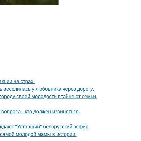
кции на страх.
ь веселилась у любовника через дорогу.
городу своей молодости втайне от семьи.
 вопроса - кто должен извиняться.
уждают "Уставший" белорусский зефир.
 самой молодой мамы в истории.