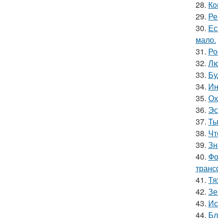
28.
Кo
29.
Ре
30.
Ес
мало.
31.
Ро
32.
Лю
33.
Бу
34.
Ин
35.
Ох
36.
Эс
37.
Ты
38.
Чт
39.
Зн
40.
Фо
транс
41.
Тя
42.
Зе
43.
Ис
44.
Бл