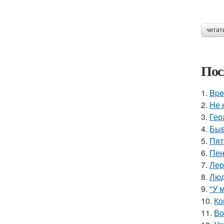
читат
Пос
1.
Bpe
2.
Hе 
3.
Гер
4.
Быв
5.
Пят
6.
Пен
7.
Лер
8.
Люд
9.
"У 
10.
Ко
11.
Во