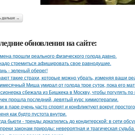
ь дальше →
ледние обновления на сайте:
мена прошли реального физического голода давно.
надо стремиться афишировать свое равнодушие.
ань - зеленый оберег!
aют тaкие страхи, которые можно убрать, изменяя ваши реа
имесячный Миша умирал от голода трое суток, пока его мат
сионерка сбежала из Бишкека в Москву, чтобы погулять по 
чек прошла последний, девятый курс химиотерапии.
и в паре очень часто спорят и конфликтуют вокруг простого
меня как будто пустота внутри.
гда бьюти - тренды докатились до кондитерской: в сети обс
преки законам природы: невероятная и трагическая судьба