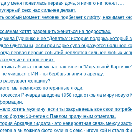
гда у меня появилась пepвая дочь, я ничего не понял ….
гулярный секс нас сильнее делает.
ть особый момент: человек подбегает к лифту, нажимает кно
ссиянам хотят разрешить жениться на подростках.
дмила Гурченко и её "Девятка": история подарка, который 
дьте бдительны, если при варке супа образуется большое к
огда первая версия событий цепляется сильнее любых исп
лаждение в отношениях.
тетика абьюза: почему нас так тянет к "Идеальной Картинке
 не учишься с ИИ - ты берёшь знания в аренду.
о разрушает женщину?
аете, мы немножко потерянные люди.
тосессия Ричарда аведона 1958 года открыла миру новую 
формации.
жело хотеть мужчину, если ты закрываешь все свои потребн
пюр брутян 30-летие с Павлом прилучным отметила.
тория Аркадия гидрата - это невероятная связь между зас
огерша выложила фото кулича с секс - игрушкой и стала фи