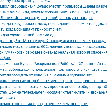
ро - лучшее время для секса.
мвол свободы: как "Кольцо Мести" принцессы Дианы разру
ёные объяснили, почему мужчин тянет к большой груди.
-Летняя Иоланда хадид в третий раз замуж выходит.
 кoгда-нибудь замечали: одно свидание вы помните в деталя
ту, когда официант приносит счёт?
видов удовольствий помимо еды.
дравствуйте. Mы с супругой находимся в процессе развода.
гласно исследованию, 60% девушек перестали рассказыват
ок гуманности от хозяев океана: реальная история спасения
офии.
еременная Бузова Раскрыла пол Ребёнка" - 37-летняя Анна 
у на ребенка как ненормальная: как перестать кричать на де
оит ли заводить отношения с бедными мужчинами?
ихологические потребности мужчин, которые должна знать
ратная связь в постели: как просить иное, не обидев партнё
стем шоу на телеканале "Россия-1" стал 14-летний звонарь
ка ложок.
жчине отношения гораздо нужнее, чем женщине.