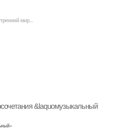
утренний мир...
восочетания &laquoмузыкальный
льный»