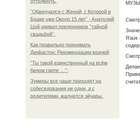
оттолкнуть.
МУЗЫК
"Обвенчался с Женой, с Которой в
Смотр
Браке уже Около 15 лет" - Анатолий
Цой удивил поклонников "тайной
Значе
свадьбой".
Язы́к
содер
Как правильно принимать
Дюфастон: Рекомендации врачей
Смотр
"Ты такой единственный на всём
Делае
белом свете …":
Приве
счита
Зумеры все чаще приходят на
собеседования не одни, а с
родителями, жалуются эйчары.