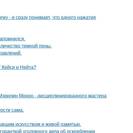
пку - и сразу понимает, что одного нажатия
запомнился.
оличество темной пены.
равлений.
" Кейси и Нейта?
Мэрилин Монро - дисциплинированного мастера
ости сама.
тывшим искусством и живой памятью.
гуранткой уголовного дела об оскорблении