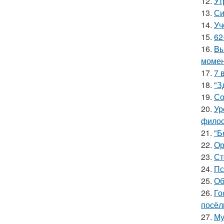
12.
Ут
13.
Си
14.
Уч
15.
62
16.
Bы
момен
17.
7 
18.
"З
19.
Со
20.
Ур
филос
21.
"Б
22.
Ор
23.
Ст
24.
Пс
25.
Об
26.
Го
посёл
27.
Му