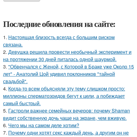
Последние обновления на сайте:
1.
Hacтоящая близость всегда с большим риском
связана.
2.
Девушка решила провести необычный эксперимент и
на протяжении 30 дней питалась одной шаурмой.
3.
"Обвенчался с Женой, с Которой в Браке уже Около 15
лет" - Анатолий Цой удивил поклонников "тайной
свадьбой".
4.
Когда-то всем объясняли эту тему слишком просто:
миллионы сперматозоидов бегут к цели, а побеждает
самый быстрый.
5.
Гастроли важнее семейных вечеров: почему Shaman
видит собственную дочь чаще на экране, чем вживую.
6.
Чего мы на самом деле хотим?
7.
Почему одни хотят секс каждый день, а другим он не