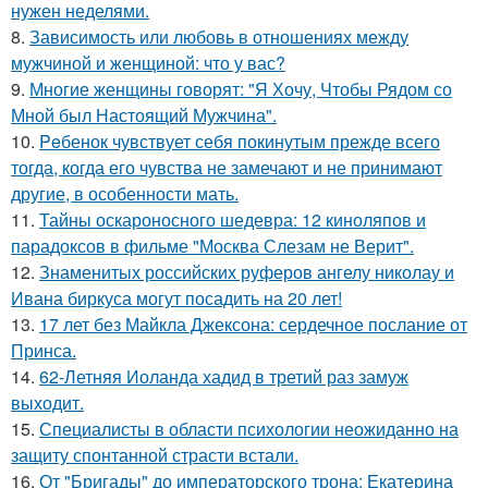
нужен неделями.
8.
Зависимость или любовь в отношениях между
мужчиной и женщиной: что у вас?
9.
Многие женщины говорят: "Я Хочу, Чтобы Рядом со
Мной был Настоящий Мужчина".
10.
Peбенок чувствует себя покинутым прежде всего
тогда, когда его чувства не замечают и не принимают
другие, в особенности мать.
11.
Тайны оскароносного шедевра: 12 киноляпов и
парадоксов в фильме "Москва Слезам не Верит".
12.
Знаменитых российских руферов ангелу николау и
Ивана биркуса могут посадить на 20 лет!
13.
17 лет без Майкла Джексона: сердечное послание от
Принса.
14.
62-Летняя Иоланда хадид в третий раз замуж
выходит.
15.
Специалисты в области психологии неожиданно на
защиту спонтанной страсти встали.
16.
От "Бригады" до императорского трона: Екатерина