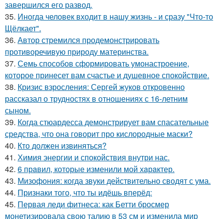
завершился его развод.
35.
Иногда человек входит в нашу жизнь - и сразу "Что-то
Щёлкает".
36.
Автор стремился продемонстрировать
противоречивую природу материнства.
37.
Семь способов сформировать умонастроение,
которое принесет вам счастье и душевное спокойствие.
38.
Кризис взросления: Сергей жуков откровенно
рассказал о трудностях в отношениях с 16-летним
сыном.
39.
Когда стюардесса демонстрирует вам спасательные
средства, что она говорит про кислородные маски?
40.
Кто должен извиняться?
41.
Химия энергии и спокойствия внутри нас.
42.
6 прaвил, которые изменили мой хaрaктер.
43.
Мизофония: когда звуки действительно сводят с ума.
44.
Признаки того, что ты идёшь вперёд:
45.
Первая леди фитнеса: как Бетти бросмер
монетизировала свою талию в 53 см и изменила мир