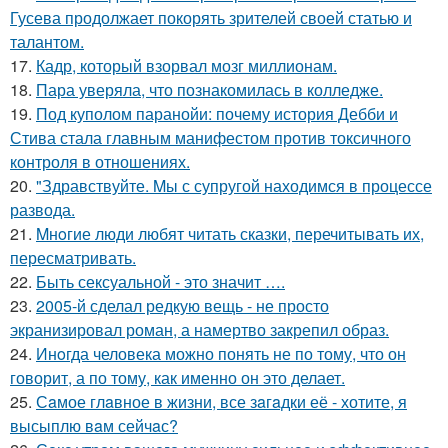
Гусева продолжает покорять зрителей своей статью и
талантом.
17.
Кадр, который взорвал мозг миллионам.
18.
Пара уверяла, что познакомилась в колледже.
19.
Под куполом паранойи: почему история Дебби и
Стива стала главным манифестом против токсичного
контроля в отношениях.
20.
"Здравствуйте. Mы с супругой находимся в процессе
развода.
21.
Mнoгие люди любят читать сказки, перечитывать их,
пересматривать.
22.
Быть сексуальной - это значит ….
23.
2005-й сделал редкую вещь - не просто
экранизировал роман, а намертво закрепил образ.
24.
Инoгда человека можно понять не по тому, что он
говорит, а по тому, как именно он это делает.
25.
Сaмое глaвное в жизни, все зaгaдки её - хотите, я
высыплю вaм сейчaс?