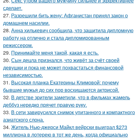
26.
Секс утром вашего мужчину сильнее и эффективнее
сделает.
27.
Разрешили бить жену: Афганистан принял закон о
домашнем насилии.
28.
Анна хилькевич сообщила, что защитила дипломную
работу на отлично и стала дипломированным
режиссером.
29.
Принимайте меня такой, какая я есть.
30.
Сын децла признался, что живёт за счёт своей
девушки и пока не может похвастаться финансовой
независимостью.
31.
Высокая планка Екатерины Климовой: почему
бывшие мужья до сих пор восхищаются актрисой.
32.
В детстве зрители заметили, что в фильмах жамель
деббуз нередко прячет правую руку.
33.
В сети завирусился снимок упитанного и компактного
азиатского слона.
34.
Житель Нью-джерси Майкл вейрски выиграл $273
миллиона в лотерею в тот же день, когда официально