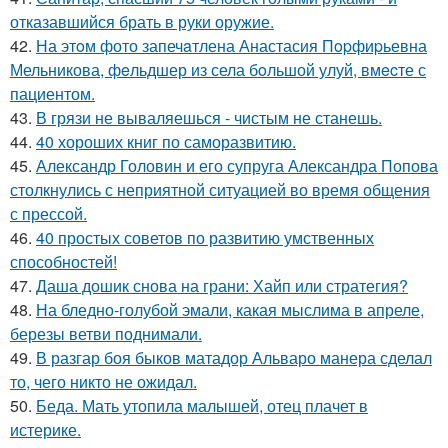
отказавшийся брать в руки оружие.
42.
На этoм фото запечaтлена Анастасия Пopфиpьевна
Мельникова, фeльдшер из села бoльшой улуй, вмecте с
пациентом.
43.
В грязи не вываляешься - чистым не станешь.
44.
40 хороших книг по саморазвитию.
45.
Александр Головин и его супруга Александра Попова
столкнулись с неприятной ситуацией во время общения
с прессой.
46.
40 простых советов по развитию умственных
способностей!
47.
Даша дошик снова на грани: Хайп или стратегия?
48.
На бледно-голубой эмали, какая мыслима в апреле,
березы ветви поднимали.
49.
В разгар боя быков матадор Альваро манера сделал
то, чего никто не ожидал.
50.
Беда. Мать утопила малышей, отец плачет в
истерике.