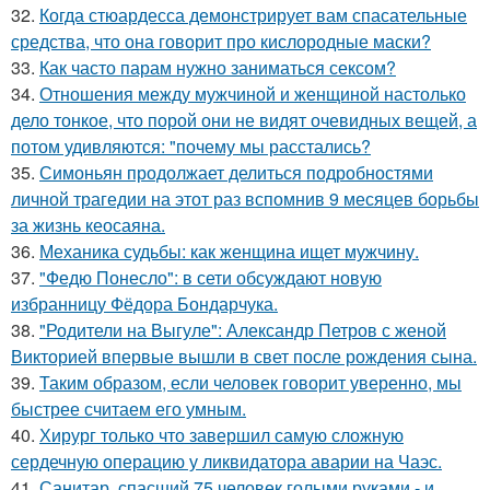
32.
Когда стюардесса демонстрирует вам спасательные
средства, что она говорит про кислородные маски?
33.
Как часто парам нужно заниматься сексом?
34.
Отношения между мужчиной и женщиной настолько
дело тонкое, что порой они не видят очевидных вещей, а
потом удивляются: "почему мы расстались?
35.
Симоньян продолжает делиться подробностями
личной трагедии на этот раз вспомнив 9 месяцев борьбы
за жизнь кеосаяна.
36.
Механика судьбы: как женщина ищет мужчину.
37.
"Федю Понесло": в сети обсуждают новую
избранницу Фёдора Бондарчука.
38.
"Родители на Выгуле": Александр Петров с женой
Викторией впервые вышли в свет после рождения сына.
39.
Таким образом, если человек говорит уверенно, мы
быстрее считаем его умным.
40.
Хирург только что завершил самую сложную
сердечную операцию у ликвидатора аварии на Чаэс.
41.
Санитар, спасший 75 человек голыми руками - и