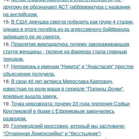
другому ее обозначают ACT (аббревиатура с названия
на английском.
15.
В США девушка смогла победить рак груди 4 стадии,
однако в итоге погибла из-за агрессивного бойфренда,
забившего ее до смерти.
16.
Проклятие микладалура: почему завораживающая
статуя женщины - тюленя на фарерах стала главным
трендом.
17.
Неприязнь к именам "Никита" и "Анастасия" простое
объяснение получила.
18.
В свои 40 лет актриса Мирослава Карпович,
известная по роли маши в сериале "Папины Дочки",
впервые вышла замуж.
19.
Точка невозврата: почему 23 года терпения Софьи
Кругликовой в браке с Ефремовым закончились
разводом.
20.
Голливудский кроссовер, который мы заслужили:
"Отчаянная Домохозяйка" и "бесстыдник"!