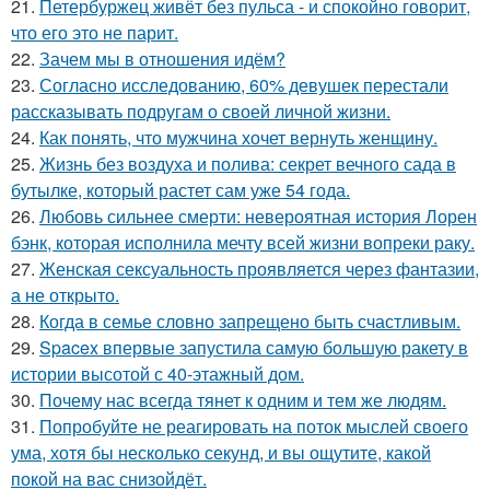
21.
Петербуржец живёт без пульса - и спокойно говорит,
что его это не парит.
22.
Зачем мы в отношения идём?
23.
Согласно исследованию, 60% девушек перестали
рассказывать подругам о своей личной жизни.
24.
Как понять, что мужчина хочет вернуть женщину.
25.
Жизнь без воздуха и полива: секрет вечного сада в
бутылке, который растет сам уже 54 года.
26.
Любовь сильнее смерти: невероятная история Лорен
бэнк, которая исполнила мечту всей жизни вопреки раку.
27.
Женская сексуальность проявляется через фантазии,
а не открыто.
28.
Когда в семье словно запрещено быть счастливым.
29.
Spacex впервые запустила самую большую ракету в
истории высотой с 40-этажный дом.
30.
Почему нас всегда тянет к одним и тем же людям.
31.
Попробуйте не реагировать на поток мыслей своего
ума, хотя бы несколько секунд, и вы ощутите, какой
покой на вас снизойдёт.