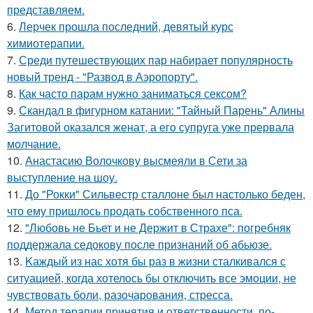
представляем.
6.
Лерчек прошла последний, девятый курс
химиотерапии.
7.
Среди путешествующих пар набирает популярность
новый тренд - "Развод в Аэропорту".
8.
Как часто парам нужно заниматься сексом?
9.
Скандал в фигурном катании: "Тайный Парень" Алины
Загитовой оказался женат, а его супруга уже прервала
молчание.
10.
Анастасию Волочкову высмеяли в Сети за
выступление на шоу.
11.
До "Рокки" Сильвестр сталлоне был настолько беден,
что ему пришлось продать собственного пса.
12.
"Любовь не Бьет и не Держит в Страхе": погребняк
поддержала седокову после признаний об абьюзе.
13.
Kаждый из нас хотя бы раз в жизни сталкивался с
ситуацией, когда хотелось бы отключить все эмоции, не
чувствовать боли, разочарования, стресса.
14.
Метод терапии принятия и ответственности, по-