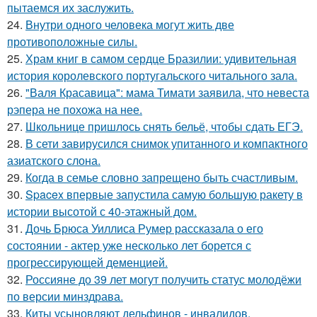
пытаемся их заслужить.
24.
Внутри одного человека могут жить две
противоположные силы.
25.
Храм книг в самом сердце Бразилии: удивительная
история королевского португальского читального зала.
26.
"Валя Красавица": мама Тимати заявила, что невеста
рэпера не похожа на нее.
27.
Школьнице пришлось снять бельё, чтобы сдать ЕГЭ.
28.
В сети завирусился снимок упитанного и компактного
азиатского слона.
29.
Когда в семье словно запрещено быть счастливым.
30.
Spacex впервые запустила самую большую ракету в
истории высотой с 40-этажный дом.
31.
Дочь Брюса Уиллиса Румер рассказала о его
состоянии - актер уже несколько лет борется с
прогрессирующей деменцией.
32.
Россияне до 39 лет могут получить статус молодёжи
по версии минздрава.
33.
Киты усыновляют дельфинов - инвалидов.