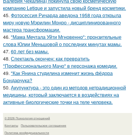
Валерия Чекалина) покинула свою косметическую
компанию Letique и запустила новый бренд косметики.
45.
Фотосессия Ричарда аведона 1958 года открыла
миру новую Мэрилин Монро - дисциплинированного
мастера трансформации.
46.
"Мама Мечтала Уйти Мгновенно": пронзительные
слова Юлии Меньшовой о последних минутах мамы.
47.
60 лет без мамы.
48.
Спектакль окончен: как превратить
"Профессионального Мачо" в персонажа комедии.
49.
"Как Янина студилина изменит жизнь фёдора
Бондарчука?
50.
Акупунктура - это один из методов нетрадиционной
медицины, который заключается в воздействиях на
активные биологические точки на теле человека.
© 2026 Психология отношений
Контакты
Пользовательское соглашение
Политика конфидециальности