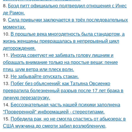
8.
Брэд питт официально подтвердил отношения с Инес
де Рамон.
9.
Сила привычки заключается в трёх последовательных
моментах.
10.
В прошлые века многодетность была стандартом, а
жизнь женщины превращалась в непрерывный цикл
деторождения.
11.
Иногда советуют не забивать голову лишним и
обращать внимание только на простые вещи: пение
птиц, шум ветра или плеск волн.
12.
Не забывайте опускать стакан.
13.
Побег без объяснений: как Татьяна Овсиенко
превратила болезненный разрыв после 17 лет брака в
личную перезагрузку.
14.
Бecсознательная часть нашей психики заполнена
"Проверенной" информацией - стереотипами.
15.
Победила рак, но не смогла спастись от абьюзера: в
США мужчина до смерти забил возлюбленную,