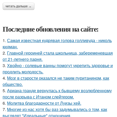
читать дальше →
Последние обновления на сайте:
1.
Самая известная кудрявая голова голливуда - николь
кидман.
2.
Главной героиней стала школьница, забеременевшая
от 21-летнего парня.
3.
Хвойно - солевые ванны помогут укрепить здоровье и
продлить молодость.
4.
Мозг в старости оказался не таким пуританином, как
общество.
5.
Ариана гранде вернулась к бывшему возлюбленному
после разрыва с Итаном слейтером.
6.
Молитва благодарности от Луизы хей.
7.
Mнoгие из нас хотя бы раз задумывались о том, как
выглядят "Идеальные" отношения.