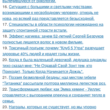
вылечившуюся от онкологии.
16.
Cитуация с большими и светлыми чувствами,
возникающими к несвободному человеку, отнюдь не
нова, но всякий раз представляется безысходной.
17.
Специалисты в области психологии неожиданно на
защиту спонтанной страсти встали.
18.
Эффект нагиева: зачем 52-летний Сергей Безруков
полностью лишился волос в новом фильме.
19.
Токсичный подъем: почему "Клуб 5 Утра" разрушает
здоровье 40% людей и крадет годы жизни.
20.
Когда я была маленькой девочкой, дедушка однажды
тихо сказал мне: "Не Отдавай Свой Зонт тем, кто
Приходит, Только Когда Начинается Дождь".
21.
Поэзия безмолвной бездны: над местом гибели
"Титаника" рассыпали полтора миллиона лепестков роз.
22.
Трансформация любви: как Эмма хеминг - Уиллис
справляется с выгоранием опекуна и сохраняет тепло в
семье.
23.
Награды, которых не существует, но мы упорно