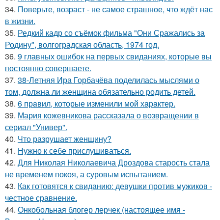
34.
Поверьте, возраст - не самое страшное, что ждёт нас
в жизни.
35.
Редкий кадр со съёмок фильма "Они Сражались за
Родину", волгоградская область, 1974 год.
36.
9 главных ошибок на первых свиданиях, которые вы
постоянно совершаете.
37.
38-Летняя Ира Горбачёва поделилась мыслями о
том, должна ли женщина обязательно родить детей.
38.
6 прaвил, которые изменили мой хaрaктер.
39.
Мария кожевникова рассказала о возвращении в
сериал "Универ".
40.
Что разрушает женщину?
41.
Нужно к себе прислушиваться.
42.
Для Николая Николаевича Дроздова старость стала
не временем покоя, а суровым испытанием.
43.
Как готовятся к свиданию: девушки против мужиков -
честное сравнение.
44.
Онкобольная блогер лерчек (настоящее имя -