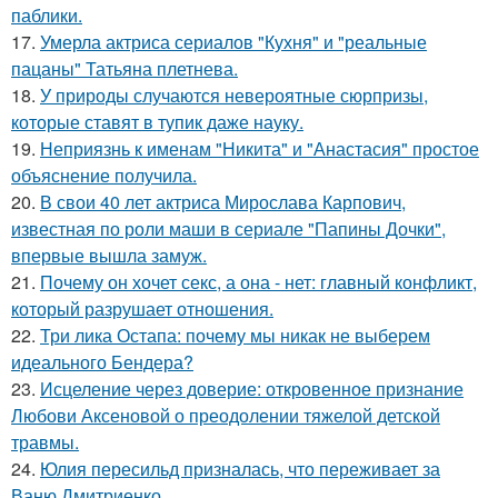
паблики.
17.
Умерла актриса сериалов "Кухня" и "реальные
пацаны" Татьяна плетнева.
18.
У природы случаются невероятные сюрпризы,
которые ставят в тупик даже науку.
19.
Неприязнь к именам "Никита" и "Анастасия" простое
объяснение получила.
20.
В свои 40 лет актриса Мирослава Карпович,
известная по роли маши в сериале "Папины Дочки",
впервые вышла замуж.
21.
Почему он хочет секс, а она - нет: главный конфликт,
который разрушает отношения.
22.
Три лика Остапа: почему мы никак не выберем
идеального Бендера?
23.
Исцеление через доверие: откровенное признание
Любови Аксеновой о преодолении тяжелой детской
травмы.
24.
Юлия пересильд призналась, что переживает за
Ваню Дмитриенко.