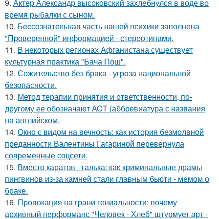
9.
Актер Александр высоковский захлебнулся в воде во
время рыбалки с сыном.
10.
Бecсознательная часть нашей психики заполнена
"Проверенной" информацией - стереотипами.
11.
В некоторых регионах Афганистана существует
культурная практика "Бача Пош".
12.
Сожительство без брака - угроза национальной
безопасности.
13.
Метод терапии принятия и ответственности, по-
другому ее обозначают ACT (аббревиатура с названия
на английском.
14.
Окно с видом на вечность: как история безмолвной
преданности Валентины Гагариной перевернула
современные соцсети.
15.
Вместо каратов - галька: как криминальные драмы
пингвинов из-за камней стали главным бьюти - мемом о
браке.
16.
Провокация на грани гениальности: почему
архивный перформанс "Человек - Хлеб" штурмует арт -