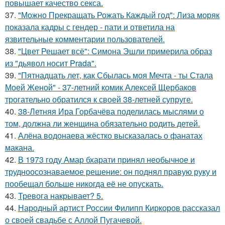
повышает качество секса.
37.
"Можно Прекращать Рожать Каждый год": Лиза моряк
показала кадры с гендер - пати и ответила на
язвительные комментарии пользователей.
38.
"Цвет Решает всё": Симона Эшли примерила образ
из "дьявол носит Prada".
39.
"Пятнадцать лет, как Сбылась моя Мечта - ты Стала
Моей Женой" - 37-летний комик Алексей Щербаков
трогательно обратился к своей 38-летней супруге.
40.
38-Летняя Ира Горбачёва поделилась мыслями о
том, должна ли женщина обязательно родить детей.
41.
Алёна водонаева жёстко высказалась о фанатах
макана.
42.
В 1973 году Амар бхарати принял необычное и
трудноосознаваемое решение: он поднял правую руку и
пообещал больше никогда её не опускать.
43.
Тревога накрывает? 5.
44.
Народный артист России Филипп Киркоров рассказал
о своей свадьбе с Аллой Пугачевой.