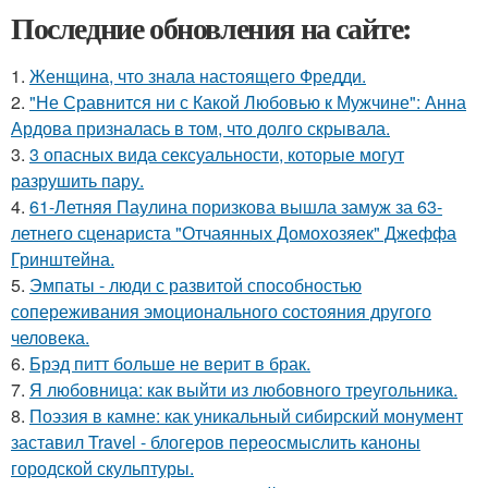
Последние обновления на сайте:
1.
Женщина, что знала настоящего Фредди.
2.
"Не Сравнится ни с Какой Любовью к Мужчине": Анна
Ардова призналась в том, что долго скрывала.
3.
3 опасных вида сексуальности, которые могут
разрушить пару.
4.
61-Летняя Паулина поризкова вышла замуж за 63-
летнего сценариста "Отчаянных Домохозяек" Джеффа
Гринштейна.
5.
Эмпаты - люди с развитой способностью
сопереживания эмоционального состояния другого
человека.
6.
Брэд питт больше не верит в брак.
7.
Я любовница: как выйти из любовного треугольника.
8.
Поэзия в камне: как уникальный сибирский монумент
заставил Travel - блогеров переосмыслить каноны
городской скульптуры.