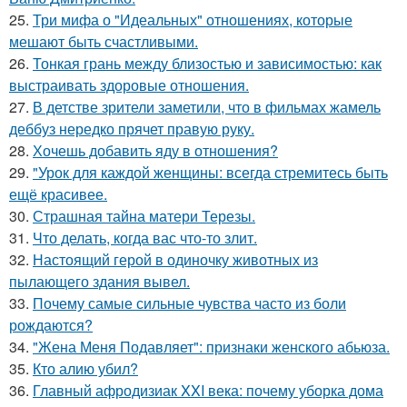
25.
Три мифа о "Идеальных" отношениях, которые
мешают быть счастливыми.
26.
Тонкая грань между близостью и зависимостью: как
выстраивать здоровые отношения.
27.
В детстве зрители заметили, что в фильмах жамель
деббуз нередко прячет правую руку.
28.
Хочешь добавить яду в отношения?
29.
"Урок для каждой женщины: всегда стремитесь быть
ещё красивее.
30.
Страшная тайна матери Терезы.
31.
Что делать, когда вас что-то злит.
32.
Настоящий герой в одиночку животных из
пылающего здания вывел.
33.
Почему самые сильные чувства часто из боли
рождаются?
34.
"Жена Меня Подавляет": признаки женского абьюза.
35.
Кто алию убил?
36.
Главный афродизиак XXI века: почему уборка дома