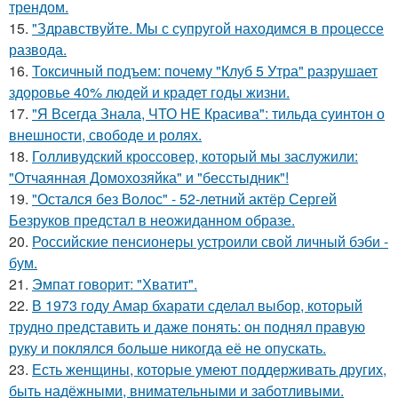
трендом.
15.
"Здравствуйте. Mы с супругой находимся в процессе
развода.
16.
Токсичный подъем: почему "Клуб 5 Утра" разрушает
здоровье 40% людей и крадет годы жизни.
17.
"Я Всегда Знала, ЧТО НЕ Красива": тильда суинтон о
внешности, свободе и ролях.
18.
Голливудский кроссовер, который мы заслужили:
"Отчаянная Домохозяйка" и "бесстыдник"!
19.
"Остался без Волос" - 52-летний актёр Сергей
Безруков предстал в неожиданном образе.
20.
Российские пенсионеры устроили свой личный бэби -
бум.
21.
Эмпат говорит: "Хватит".
22.
В 1973 году Амар бхарати сделал выбор, который
трудно представить и даже понять: он поднял правую
руку и поклялся больше никогда её не опускать.
23.
Есть женщины, которые умеют поддерживать других,
быть надёжными, внимательными и заботливыми.