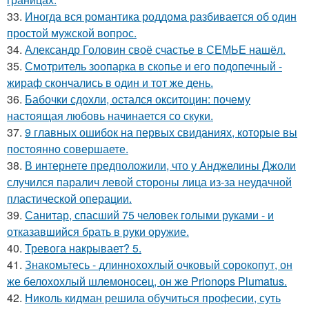
33.
Иногда вся романтика роддома разбивается об один
простой мужской вопрос.
34.
Александр Головин своё счастье в СЕМЬЕ нашёл.
35.
Смотритель зоопарка в скопье и его подопечный -
жираф скончались в один и тот же день.
36.
Бабочки сдохли, остался окситоцин: почему
настоящая любовь начинается со скуки.
37.
9 главных ошибок на первых свиданиях, которые вы
постоянно совершаете.
38.
В интернете предположили, что у Анджелины Джоли
случился паралич левой стороны лица из-за неудачной
пластической операции.
39.
Санитар, спасший 75 человек голыми руками - и
отказавшийся брать в руки оружие.
40.
Тревога накрывает? 5.
41.
Знакомьтесь - длиннохохлый очковый сорокопут, он
же белохохлый шлемоносец, он же Prionops Plumatus.
42.
Николь кидман решила обучиться професии, суть