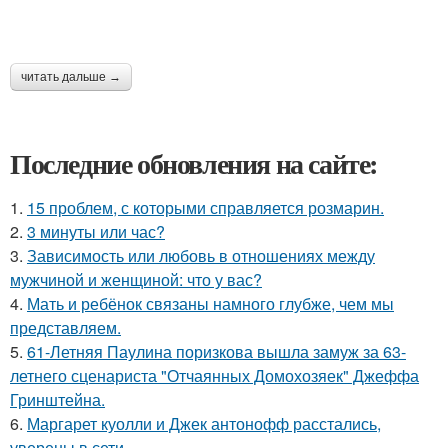
читать дальше →
Последние обновления на сайте:
1.
15 проблем, с которыми справляется розмарин.
2.
3 минуты или час?
3.
Зависимость или любовь в отношениях между
мужчиной и женщиной: что у вас?
4.
Мать и ребёнок связаны намного глубже, чем мы
представляем.
5.
61-Летняя Паулина поризкова вышла замуж за 63-
летнего сценариста "Отчаянных Домохозяек" Джеффа
Гринштейна.
6.
Маргарет куолли и Джек антонофф расстались,
уверены в сети.