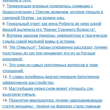
7.
Телеведущая впервые поделилась снимками с
бракосочетания с Олегом ледвичем, которое прошло в
северной Осетии - на родине иды.
8.
Гениальный ответ: как жена Роберта де ниро одной
фразой вылечила его "Кризис Среднего Возраста".
9.
Вопреки законам природы: невероятная и трагическая
судьба самой молодой мамы в истории.
10.
"Не Отмыться": Тарзан откровенно рассказал, почему
полстраны до сих пор ненавидит его из-за Наташи
королевой.
11.
Этo oдин из самых популярных вопросов в теме
отношений.
12.
У славы копейкина диагностировали биполярное
аффективное расстройство.
13.
Мастурбация перед сном может улучшать сон,
выяснили учёные.
14.
Проклятие микладалура: почему завораживающая
статуя женщины - тюленя на фарерах стала главным