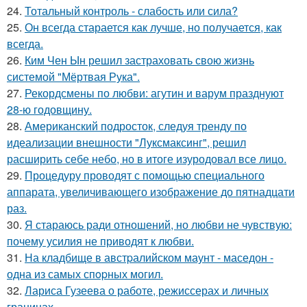
24.
Тотальный контроль - слабость или сила?
25.
Он всегда старается как лучше, но получается, как
всегда.
26.
Ким Чен Ын решил застраховать свою жизнь
системой "Мёртвая Рука".
27.
Рекордсмены по любви: агутин и варум празднуют
28-ю годовщину.
28.
Американский подросток, следуя тренду по
идеализации внешности "Луксмаксинг", решил
расширить себе небо, но в итоге изуродовал все лицо.
29.
Процедуру проводят с помощью специального
аппарата, увеличивающего изображение до пятнадцати
раз.
30.
Я стараюсь ради отношений, но любви не чувствую:
почему усилия не приводят к любви.
31.
На кладбище в австpалийском маунт - маседон -
одна из самых спopных могил.
32.
Лариса Гузеева о работе, режиссерах и личных
границах.