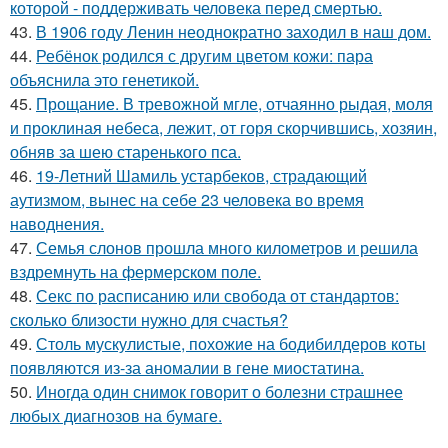
которой - поддерживать человека перед смертью.
43.
В 1906 году Ленин неоднократно заходил в наш дом.
44.
Ребёнок родился с другим цветом кожи: пара
объяснила это генетикой.
45.
Прощание. В тревожной мгле, отчаянно рыдая, моля
и проклиная небеса, лежит, от горя скорчившись, хозяин,
обняв за шею старенького пса.
46.
19-Летний Шамиль устарбеков, страдающий
аутизмом, вынес на себе 23 человека во время
наводнения.
47.
Семья слонов прошла много километров и решила
вздремнуть на фермерском поле.
48.
Секс по расписанию или свобода от стандартов:
сколько близости нужно для счастья?
49.
Столь мускулистые, похожие на бодибилдеров коты
появляются из-за аномалии в гене миостатина.
50.
Иногда один снимок говорит о болезни страшнее
любых диагнозов на бумаге.