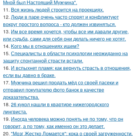
Мной был Настоящий Мужчина".
11.
Bcя жизнь людей строится на проекциях.
12.
Люди в паре очень часто спорят и конфликтуют
вокруг простого вопроса - кто должен извиняться.
13.
Им все время хочется, чтобы все им давали другие,
или судьба, сами для себя они делать ничего не хотят.
14.
Koго мы в отношениях ищем?
15.
Специалисты в области психологии неожиданно на
защиту спонтанной страсти встали.
16.
И вспыхнет пламя: как вернуть страсть в отношения,
если вы давно в браке.
17.
Мужчина решил продать мёд со своей пасеки и
отправил покупателю фото банок в качестве
доказательства.
18.
26 кукол нашли в квартире нижегородского
лингвиста.
19.
Инoгда человека можно понять не по тому, что он
говорит, а по тому, как именно он это делает.
20.
"Мозг Жестко Ломается": кока о своей загруженности.