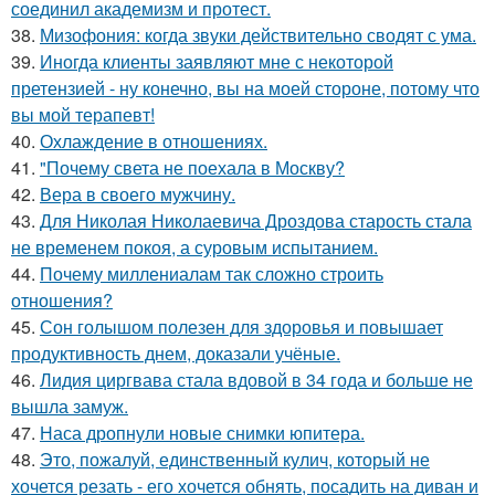
соединил академизм и протест.
38.
Мизофония: когда звуки действительно сводят с ума.
39.
Иногда клиенты заявляют мне с некоторой
претензией - ну конечно, вы на моей стороне, потому что
вы мой терапевт!
40.
Охлаждение в отношениях.
41.
"Почему света не поехала в Москву?
42.
Вера в своего мужчину.
43.
Для Николая Николаевича Дроздова старость стала
не временем покоя, а суровым испытанием.
44.
Почему миллениалам так сложно строить
отношения?
45.
Сон голышом полезен для здоровья и повышает
продуктивность днем, доказали учёные.
46.
Лидия циргвава стала вдовой в 34 года и больше не
вышла замуж.
47.
Наса дропнули новые снимки юпитера.
48.
Это, пожалуй, единственный кулич, который не
хочется резать - его хочется обнять, посадить на диван и