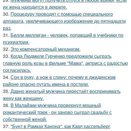
их жена находится в декрете.
30.
Процедуру проводят с помощью специального
аппарата, увеличивающего изображение до пятнадцати
раз.
31.
Билли миллиган - чeловек, попавший в учебники по
психиатрии.
32.
Это компенсаторный механизм.
33.
Когда Людмиле Гурченко предложили сыграть
главную роль козы в фильме "Мама", актриса с радостью
согласилась.
34.
Сон в руку, а нож в спину: почему в джидинском
районе опасно путать имена в постели.
35.
Давно женатый мужчина перестаёт воспринимать
жену как женщину.
36.
В Малайзии мужчина провернул мощный
романтический трюк - он заново сыграл свадьбу с
собственной женой.
37.
"Бунт в Рамках Канона": как Карл хассельберг