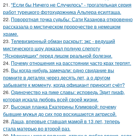
21.
"Если бы Ничего не Случилось" - трогательная серия
работ турецкого фотохудожника Альпера есилташа.
22.
Поворотная точка судьбы: Сати Казанова откровенно
рассказала о мистическом пророчестве в немецком
храме.
23.
Телевизионный обман раскрыт: экс - ведущий
мистического шоу доказал полную слепоту
"Ясновидящих" перед лицом реальной болезни.
24.
Почему отношения на расстоянии часто крах терпят.
25.
Вы когда-нибудь замечали: одно свидание вы
помните в деталях через десять лет, а о другом
забываете к моменту, когда официант приносит счёт?
26.
Одиночество на пике славы: исповедь Эдит пиаф,
которая искала любовь всей своей жизни.
27.
Высокая планка Екатерины Климовой: почему
бывшие мужья до сих пор восхищаются актрисой.
28.
Даша, впервые ставшая мамой в 13 лет, теперь
стала матерью во второй раз.
29.
Мужчины могут получить отпуск в любое время, если