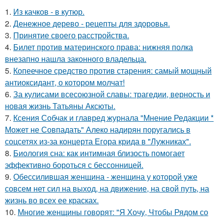
1.
Из качков - в кутюр.
2.
Денежное дерево - рецепты для здоровья.
3.
Принятие своего расстройства.
4.
Билет против материнского права: нижняя полка
внезапно нашла законного владельца.
5.
Копеечное средство против старения: самый мощный
антиоксидант, о котором молчат!
6.
За кулисами всесоюзной славы: трагедии, верность и
новая жизнь Татьяны Аксюты.
7.
Ксения Собчак и главред журнала "Мнение Редакции *
Может не Совпадать" Алеко надирян поругались в
соцсетях из-за концерта Егора крида в "Лужниках".
8.
Биология сна: как интимная близость помогает
эффективно бороться с бессонницей.
9.
Обессилившая женщина - женщина у которой уже
совсем нет сил на выход, на движение, на свой путь, на
жизнь во всех ее красках.
10.
Многие женщины говорят: "Я Хочу, Чтобы Рядом со