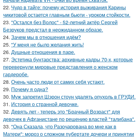
22.
Чудо в тайге: почему история выживания Карины
чикитовой остается главным бьюти - уроком стойкости.
23.
"Остался без Волос" - 52-летний актёр Сергей
Безруков предстал в неожиданном образе.
24.
Зачем мы в отношения идём?
25.
"У меня не было желания жить!
26.
Душные отношения в паре.
27.
Эстетика бунтарства: архивные кадры 70-х, которые
перевернули мировые представления о женском
гардеробе.
28.
Очень часто люди от самих себя устают.
29.
Почему я одна?
30.
Муж запретил Шэрон стоун удалять опухоль в ГРУДИ.
31.
История о странной девочке.
32.
Девять лет - теперь это "Брачный Возраст" для
девочек в Афганистане по решению властей "талибана".
33.
"Она Сказала, что Разочарована во мне как в
Матери": мороз о сложном пубертате дочери и принятии