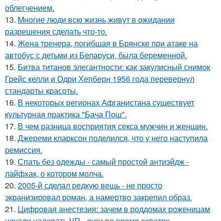
облегчением.
13.
Mногие люди всю жизнь живут в ожидании
разрешения сделать что-то.
14.
Жена тренера, погибшая в Брянске при атаке на
автобус с детьми из Беларуси, была беременной.
15.
Битва титанов элегантности: как закулисный снимок
Грейс келли и Одри Хепберн 1956 года перевернул
стандарты красоты.
16.
В некоторых регионах Афганистана существует
культурная практика "Бача Пош".
17.
В чем разница восприятия секса мужчин и женщин.
18.
Джереми кларксон поделился, что у него наступила
ремиссия.
19.
Спать без одежды - самый простой антиэйдж -
лайфхак, о котором молча.
20.
2005-й сделал редкую вещь - не просто
экранизировал роман, а намертво закрепил образ.
21.
Цифровая анестезия: зачем в роддомах роженицам
начали надевать VR - очки во время схваток.