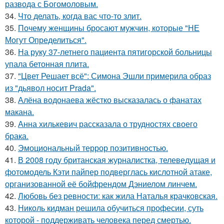
развода с Богомоловым.
34.
Что делать, когда вас что-то злит.
35.
Почему женщины бросают мужчин, которые "НЕ
Могут Определиться".
36.
На руку 37-летнего пациента пятигорской больницы
упала бетонная плита.
37.
"Цвет Решает всё": Симона Эшли примерила образ
из "дьявол носит Prada".
38.
Алёна водонаева жёстко высказалась о фанатах
макана.
39.
Анна хилькевич рассказала о трудностях своего
брака.
40.
Эмоциональный террор позитивностью.
41.
В 2008 году британская журналистка, телеведущая и
фотомодель Кэти пайпер подверглась кислотной атаке,
организованной её бойфрендом Дэниелом линчем.
42.
Любовь без ревности: как жила Наталья крачковская.
43.
Николь кидман решила обучиться професии, суть
которой - поддерживать человека перед смертью.