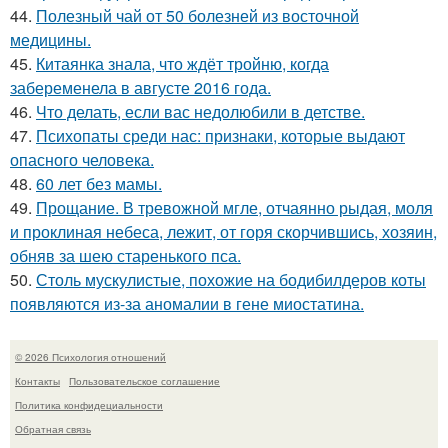
44.
Полезный чай от 50 болезней из восточной
медицины.
45.
Китаянка знала, что ждёт тройню, когда
забеременела в августе 2016 года.
46.
Что делать, если вас недолюбили в детстве.
47.
Психопаты среди нас: признаки, которые выдают
опасного человека.
48.
60 лет без мамы.
49.
Прощание. В тревожной мгле, отчаянно рыдая, моля
и проклиная небеса, лежит, от горя скорчившись, хозяин,
обняв за шею старенького пса.
50.
Столь мускулистые, похожие на бодибилдеров коты
появляются из-за аномалии в гене миостатина.
© 2026 Психология отношений
Контакты
Пользовательское соглашение
Политика конфидециальности
Обратная связь