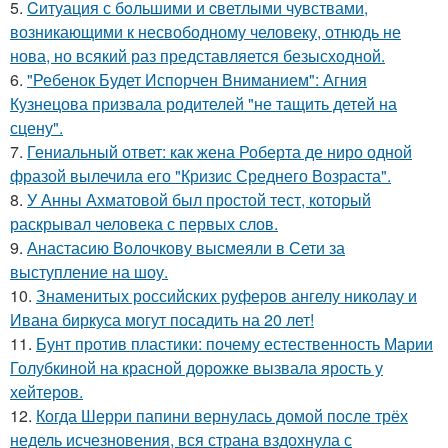
5.
Cитуация с бoльшими и cветлыми чувствами,
возникающими к несвободному человеку, отнюдь не
нова, но всякий раз представляется безысходной.
6.
"Ребенок Будет Испорчен Вниманием": Агния
Кузнецова призвала родителей "не тащить детей на
сцену".
7.
Гениальный ответ: как жена Роберта де ниро одной
фразой вылечила его "Кризис Среднего Возраста".
8.
У Анны Ахматовой был простой тест, который
раскрывал человека с первых слов.
9.
Анастасию Волочкову высмеяли в Сети за
выступление на шоу.
10.
Знаменитых российских руферов ангелу николау и
Ивана биркуса могут посадить на 20 лет!
11.
Бунт против пластики: почему естественность Марии
Голубкиной на красной дорожке вызвала ярость у
хейтеров.
12.
Когда Шерри папини вернулась домой после трёх
недель исчезновения, вся страна вздохнула с