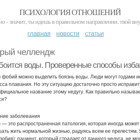
ПСИХОЛОГИЯ ОТНОШЕНИЙ
но - значит, ты идешь в правильном направлении. твой вн
главная
новости
статьи
рый челлендж
 боится воды. Проверенные способы избав
 фобий можно выделить боязнь воды. Люди могут годами ис
сса плавания. Но эту ситуацию достаточно просто исправить
официальное название этому недугу. Как правильно называе
ся?
ние заболевания
 — это распространенная патология, которая иногда может
ать жить нормальной жизнью, радуясь всем ее прелестям.
фобия): пациент, который страдает от данного недуга, не мо