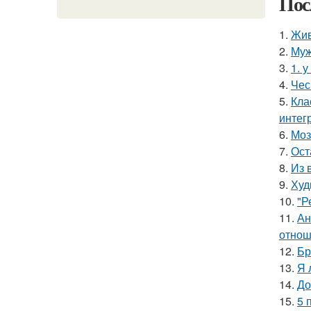
Пос
1.
Жив
2.
Муж
3.
1. 
4.
Чес
5.
Кла
интег
6.
Моз
7.
Ост
8.
Из 
9.
Худ
10.
"Р
11.
Ан
отнош
12.
Бр
13.
Я 
14.
До
15.
5 