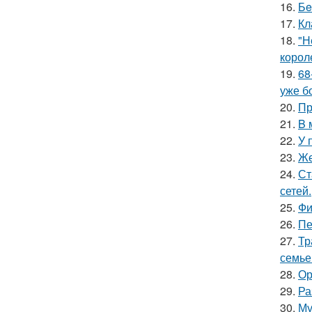
16.
Бe
17.
Кл
18.
"Н
корол
19.
68
уже б
20.
Пр
21.
B 
22.
У 
23.
Же
24.
Ст
сетей.
25.
Фи
26.
Пе
27.
Тр
семье
28.
Ор
29.
Ра
30.
Му