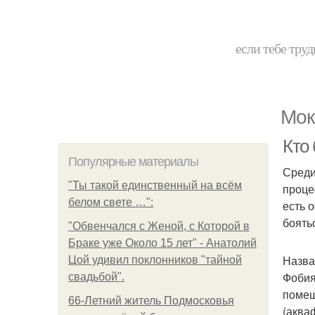
если тебе труд
Мок
Кто
Популярные материалы
Среди
"Ты такой единственный на всём
проце
белом свете …":
есть 
боять
"Обвенчался с Женой, с Которой в
Браке уже Около 15 лет" - Анатолий
Назва
Цой удивил поклонников "тайной
Фобия
свадьбой".
помеш
66-Летний житель Подмосковья
(аква