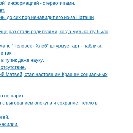
ой" информацией - стереотипами.
ет.
ны до сих пор ненавидит его из-за Наташи
ещё раз стали родителями, когда музыканту было
нс "Человек - Хлеб" штурмует арт - паблики.
е так.
в тупик даже науку.
отсутствие.
ний Матвей, стал настоящим Крашем социальных
о не парит.
 с выгоранием опекуна и сохраняет тепло в
тей.
насилии.