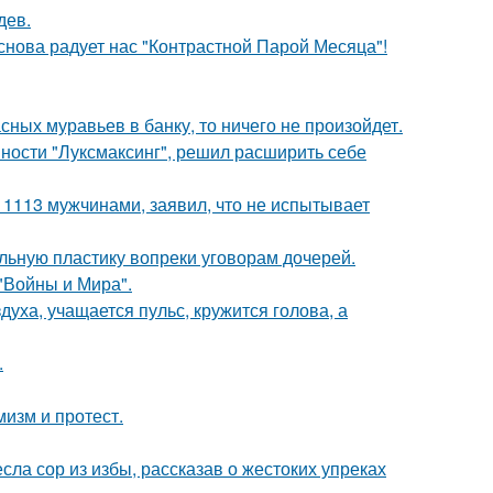
дев.
 снова радует нас "Контрастной Парой Месяца"!
сных муравьев в банку, то ничего не произойдет.
ности "Луксмаксинг", решил расширить себе
 1113 мужчинами, заявил, что не испытывает
альную пластику вопреки уговорам дочерей.
"Войны и Мира".
уха, учащается пульс, кружится голова, а
.
мизм и протест.
ла сор из избы, рассказав о жестоких упреках