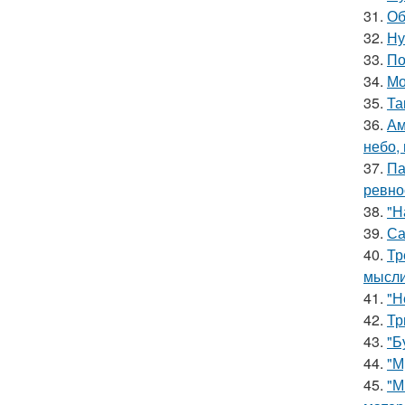
31.
Об
32.
Ну
33.
По
34.
Мо
35.
Та
36.
Ам
небо,
37.
Па
ревно
38.
"Н
39.
Са
40.
Тр
мысли
41.
"Н
42.
Тр
43.
"Б
44.
"М
45.
"М