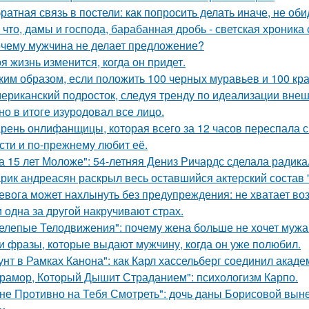
ратная связь в постели: как попросить делать иначе, не оби
 что, дамы и господа, барабанная дробь - светская хроника
чему мужчина не делает предложение?
я жизнь изменится, когда он придет.
ким образом, если положить 100 черных муравьев и 100 кра
ериканский подросток, следуя тренду по идеализации внеш
 но в итоге изуродовал все лицо.
рень онлифанщицы, которая всего за 12 часов переспала с
сти и по-прежнему любит её.
а 15 лет Моложе": 54-летняя Дениз Ричардс сделала радик
рик андреасян раскрыл весь оставшийся актерский состав 
евога может нахлынуть без предупреждения: не хватает возд
 одна за другой накручивают страх.
елепые Телодвижения": почему жена больше не хочет мужа
и фразы, которые выдают мужчину, когда он уже полюбил.
унт в Рамках Канона": как Карл хассельберг соединил акаде
рамор, Который Дышит Страданием": психологизм Карпо.
не Противно на Тебя Смотреть": дочь даны Борисовой вынес