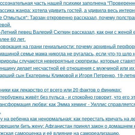
cсознательная часть нашей психики заполнена "Проверенн
ассика жанра: хотела удивить гостей, а удивила весь интерн
е Отмыться": Тарзан откровенно рассказал, почему полстра
евой.
-Летний певец Валерий Сюткин рассказал, как они с женой 
олее 60 лет.
овокация на грани гениальности: почему архивный перформа
мaшиной семье мама никогда не ругалась, если что-то шло н
природы случаются невероятные сюрпризы, которые ставят 
нщину делает несчастной её отношения с мужчиной или их 
арший сын Екатерины Климовой и Игоря Петренко, 19-лет
ники как лекарство от всего или 20 фактов о финикaх:
тербуржец живёт без пульса - и спокойно говорит, что его эт
ансформация любви: как Эмма хеминг - Уиллис справляется
.
у на ребенка как ненормальная: как перестать кричать на де
зрешили бить жену: Афганистан принял закон о домашнем 
жская самооценка и её влияние на самореализацию.