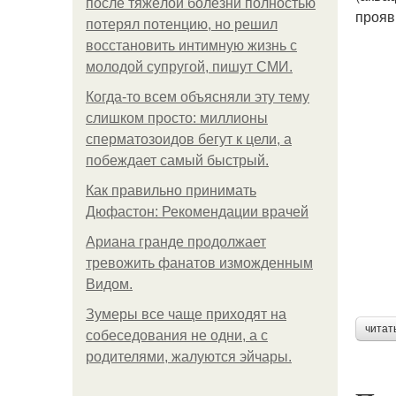
после тяжёлой болезни полностью
прояв
потерял потенцию, но решил
восстановить интимную жизнь с
молодой супругой, пишут СМИ.
Когда-то всем объясняли эту тему
слишком просто: миллионы
сперматозоидов бегут к цели, а
побеждает самый быстрый.
Как правильно принимать
Дюфастон: Рекомендации врачей
Ариана гранде продолжает
тревожить фанатов изможденным
Видом.
Зумеры все чаще приходят на
читат
собеседования не одни, а с
родителями, жалуются эйчары.