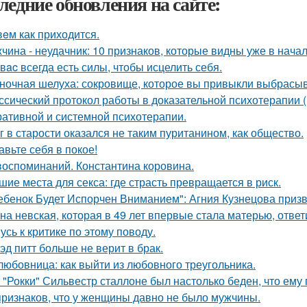
ледние обновления на сайте:
eм как приходится.
чина - неудачник: 10 признаков, которые видны уже в нача
у вac всегда есть силы, чтобы исцелить себя.
ночная шелуха: сокровище, которое вы привыкли выбрасыв
ссический протокол работы в доказательной психотерапии (в
ративной и системной психотерапии.
г в старости оказался не таким пуританином, как общество.
авьте себя в покое!
воспоминаний. Константина коровина.
шие места для секса: где страсть превращается в риск.
ебенок Будет Испорчен Вниманием": Агния Кузнецова призва
на невская, которая в 49 лет впервые стала матерью, ответ
усь к критике по этому поводу.
эд питт больше не верит в брак.
любовница: как выйти из любовного треугольника.
 "Рокки" Сильвестр сталлоне был настолько беден, что ему
признаков, что у женщины давно не было мужчины.