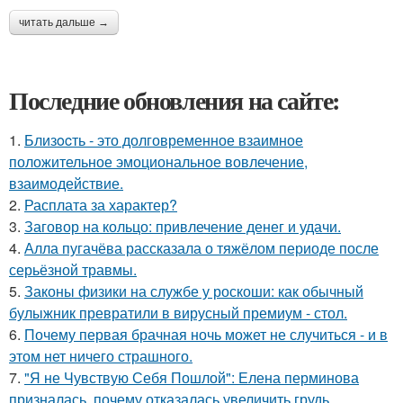
читать дальше →
Последние обновления на сайте:
1.
Близocть - это долговременное взаимное
положительное эмоциональное вовлечение,
взаимодействие.
2.
Расплата за характер?
3.
Заговор на кольцо: привлечение денег и удачи.
4.
Алла пугачёва рассказала о тяжёлом периоде после
серьёзной травмы.
5.
Законы физики на службе у роскоши: как обычный
булыжник превратили в вирусный премиум - стол.
6.
Почему первая брачная ночь может не случиться - и в
этом нет ничего страшного.
7.
"Я не Чувствую Себя Пошлой": Елена перминова
призналась, почему отказалась увеличить грудь.