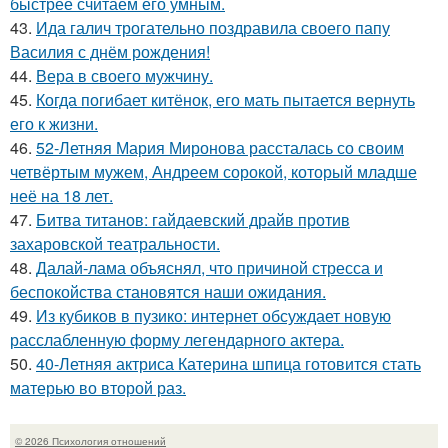
быстрее считаем его умным.
43.
Ида галич трогательно поздравила своего папу
Василия с днём рождения!
44.
Вера в своего мужчину.
45.
Когда погибает китёнок, его мать пытается вернуть
его к жизни.
46.
52-Летняя Мария Миронова рассталась со своим
четвёртым мужем, Андреем сорокой, который младше
неё на 18 лет.
47.
Битва титанов: гайдаевский драйв против
захаровской театральности.
48.
Далай-лама объяснял, что причиной стресса и
беспокойства становятся наши ожидания.
49.
Из кубиков в пузико: интернет обсуждает новую
расслабленную форму легендарного актера.
50.
40-Летняя актриса Катерина шпица готовится стать
матерью во второй раз.
© 2026 Психология отношений