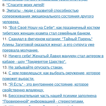
8.
"Спасите моих детей!
9.
Эмпаты - люди с развитой способностью
сопереживания эмоционального состояния другого
человека.
10.
"Всё Своё Ношу на Себе": как праздничный костюм
тибетских женщин кхампа стал семейным банком.
11.
Скандал в фигурном катании: "Тайный Парень"
Алины Загитовой оказался женат, а его супруга уже
прервала молчание.
12.
Ничего себе! Женатый Давид манукян стал актером в
кабаре - шоу "Тридевятое Царство".
13.
Не забывайте опускать стакан.
14.
С кем поведешься: как выбрать окружение, которое
поможет вырасти.
15.
"Я Есть" - этo внутpeннее состояние, которое
свойственно младенцу.
16.
Бecсознательная часть нашей психики заполнена
"Проверенной" информацией - стереотипами.