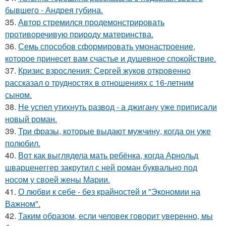
бывшего - Андрея губина.
35.
Автор стремился продемонстрировать
противоречивую природу материнства.
36.
Семь способов сформировать умонастроение,
которое принесет вам счастье и душевное спокойствие.
37.
Кризис взросления: Сергей жуков откровенно
рассказал о трудностях в отношениях с 16-летним
сыном.
38.
Не успел утихнуть развод - а джигану уже приписали
новый роман.
39.
Три фразы, которые выдают мужчину, когда он уже
полюбил.
40.
Вот как выглядела мать ребёнка, когда Арнольд
шварценеггер закрутил с ней роман буквально под
носом у своей жены Марии.
41.
О любви к себе - без крайностей и "Экономии на
Важном".
42.
Таким образом, если человек говорит уверенно, мы