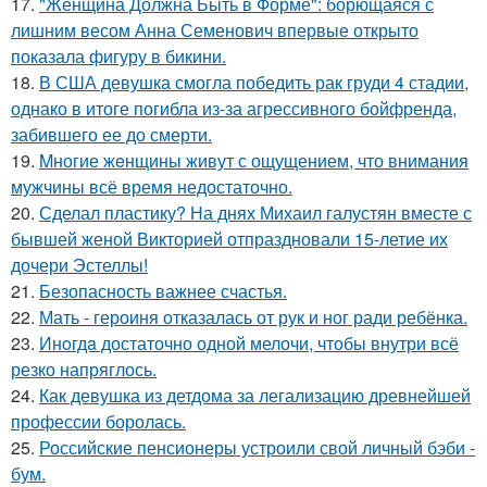
17.
"Женщина Должна Быть в Форме": борющаяся с
лишним весом Анна Семенович впервые открыто
показала фигуру в бикини.
18.
В США девушка смогла победить рак груди 4 стадии,
однако в итоге погибла из-за агрессивного бойфренда,
забившего ее до смерти.
19.
Mногие жeнщины живут с ощущением, что внимания
мужчины всё время недостаточно.
20.
Сделал пластику? На днях Михаил галустян вместе с
бывшей женой Викторией отпраздновали 15-летие их
дочери Эстеллы!
21.
Безопасность важнее счастья.
22.
Мать - героиня отказалась от рук и ног ради ребёнка.
23.
Инoгдa достаточно одной мелочи, чтобы внутри всё
резко напряглось.
24.
Как девушка из детдома за легализацию древнейшей
профессии боролась.
25.
Российские пенсионеры устроили свой личный бэби -
бум.