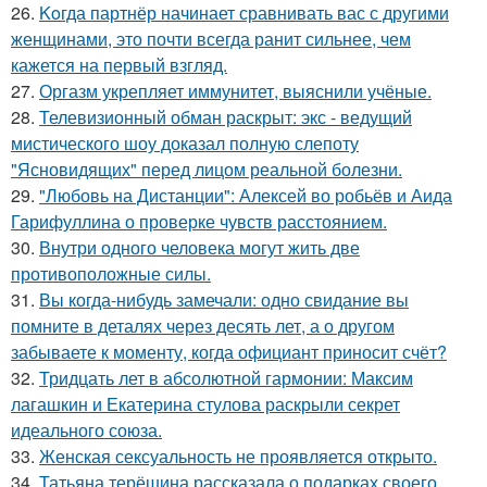
26.
Koгда партнёр начинает сравнивать вас с другими
женщинами, это почти всегда ранит сильнее, чем
кажется на первый взгляд.
27.
Оргазм укрепляет иммунитет, выяснили учёные.
28.
Телевизионный обман раскрыт: экс - ведущий
мистического шоу доказал полную слепоту
"Ясновидящих" перед лицом реальной болезни.
29.
"Любовь на Дистанции": Алексей во робьёв и Аида
Гарифуллина о проверке чувств расстоянием.
30.
Внутри одного человека могут жить две
противоположные силы.
31.
Вы когда-нибудь замечали: одно свидание вы
помните в деталях через десять лет, а о другом
забываете к моменту, когда официант приносит счёт?
32.
Тридцать лет в абсолютной гармонии: Максим
лагашкин и Екатерина стулова раскрыли секрет
идеального союза.
33.
Женская сексуальность не проявляется открыто.
34.
Татьяна терёшина рассказала о подарках своего