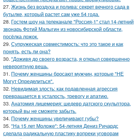
27.
Жизнь без воздуха и полива: секрет вечного сада в
бутылке, который растет сам уже 54 года.
28.
Гостем шоу на телеканале "Россия-1" стал 14-летний
звонарь Фотий Малыгин из новосибирской области,
посёлка ложок.
29.
Супружеская совместимость: что это такое и как
понять, есть ли она?
30.
"Доживя до своего возpаста, я открыл совершенно
невероятную вещь.
31.
Почему женщины бросают мужчин, которые "НЕ
Могут Определиться".
32.
Невидимая злость: как подавленная агрессия
превращается в усталость, тревогу и апатию.
33.
Анатомия лицемерия: шедевр датского скульптора,
который вы не сможете забыть.
34.
Почему женщины увеличивают губы?
35.
"На 15 лет Моложе": 54-летняя Дениз Ричардс
сделала радикальную пластику вопреки уговорам