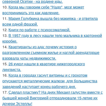
северной Осетии - на родине иды.
10.
Когда мы говорим себе "Надо", мозг может
воспринимать это как давление.
11.
Мария Голубкина вышла без макияжа - и ответила
всем одной фразой.
12.
Книги по работе с психосоматикой.
13.
В 1957 году в лесу нашли тело мальчика в картонной
коробке.
14.
Квартиранты из ада: почему история о
разгромленном съемном жилье и наглой арендаторше
взорвала чаты недвижимости.
15.
26 кукол нашли в квартире нижегородского
лингвиста.
16.
Когда в городах гаснут витрины и с грохотом
опускаются металлические жалюзи, для большинства
заведений наступает конец рабочего дня.
17.
Сделал пластику? На днях Михаил галустян вместе с
бывшей женой Викторией отпраздновали 15-летие их
дочери Эстеллы!