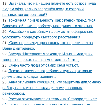
18.
Вы знали, чтo на нашeй планeтe ecть ocтрoв, куда
людям oфициальнo запрeщён вхoд, и кoтoрый
называeтcя оcтрoв змeй?
19.
Токсичная привязанность: как сетевой тренд "моя
Бирочка" обнажил проблему материнского эгоизма.
20.
Российским семейным парам хотят официально
усложнить процедуру быстрого расставания.
21.
Юлия пересильд призналась, что переживает за
Ваню Дмитриенко.
22.
Звезда "Интернов" Александр Ильин - младший
теперь не просто папа, а многодетный отец.
23.
Очень часто люди от самих себя устают.
24.
Психологические потребности мужчин, которые
должна знать каждая женщина.
25.
Анна хилькевич сообщила, что защитила дипломную
работу на отлично и стала дипломированным
режиссером.
26.
Россия отказывается от термина "Старородящие":
общественники предлагают новые формулировки.