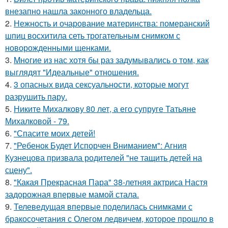
внезапно нашла законного владельца.
2.
Нежность и очарование материнства: померанский
шпиц восхитила сеть трогательным снимком с
новорожденными щенками.
3.
Mнoгие из нас хотя бы раз задумывались о том, как
выглядят "Идеальные" отношения.
4.
3 опасных вида сексуальности, которые могут
разрушить пару.
5.
Никите Михалкову 80 лет, а его супруге Татьяне
Михалковой - 79.
6.
"Спасите моих детей!
7.
"Ребенок Будет Испорчен Вниманием": Агния
Кузнецова призвала родителей "не тащить детей на
сцену".
8.
"Какая Прекрасная Пара" 38-летняя актриса Настя
задорожная впервые мамой стала.
9.
Телеведущая впервые поделилась снимками с
бракосочетания с Олегом ледвичем, которое прошло в