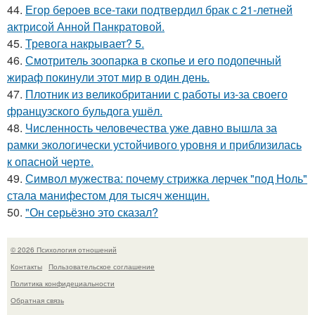
44.
Егор бероев все-таки подтвердил брак с 21-летней
актрисой Анной Панкратовой.
45.
Тревога накрывает? 5.
46.
Смотритель зоопарка в скопье и его подопечный
жираф покинули этот мир в один день.
47.
Плотник из великобритании с работы из-за своего
французского бульдога ушёл.
48.
Численность человечества уже давно вышла за
рамки экологически устойчивого уровня и приблизилась
к опасной черте.
49.
Символ мужества: почему стрижка лерчек "под Ноль"
стала манифестом для тысяч женщин.
50.
"Он серьёзно это сказал?
© 2026 Психология отношений
Контакты
Пользовательское соглашение
Политика конфидециальности
Обратная связь