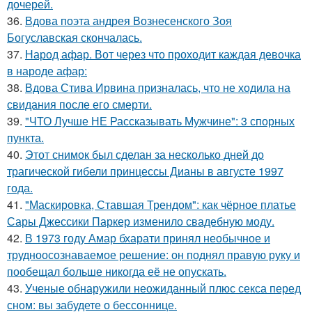
дочерей.
36.
Вдова поэта андрея Вознесенского Зоя
Богуславская скончалась.
37.
Народ афар. Вот через что проходит каждая девочка
в народе афар:
38.
Вдова Стива Ирвина призналась, что не ходила на
свидания после его смерти.
39.
"ЧТО Лучше НЕ Рассказывать Мужчине": 3 спорных
пункта.
40.
Этот снимок был сделан за несколько дней до
трагической гибели принцессы Дианы в августе 1997
года.
41.
"Маскировка, Ставшая Трендом": как чёрное платье
Сары Джессики Паркер изменило свадебную моду.
42.
В 1973 году Амар бхарати принял необычное и
трудноосознаваемое решение: он поднял правую руку и
пообещал больше никогда её не опускать.
43.
Ученые обнаружили неожиданный плюс секса перед
сном: вы забудете о бессоннице.