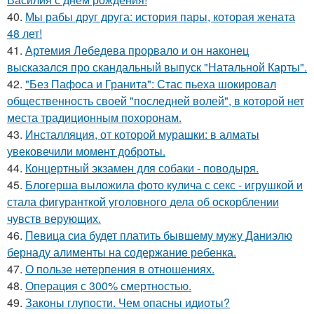
40.
Мы рабы друг друга: история пары, которая жената
48 лет!
41.
Артемия Лебедева прорвало и он наконец
высказался про скандальный выпуск "Натальной Карты".
42.
"Без Пафоса и Гранита": Стас пьеха шокировал
общественность своей "последней волей", в которой нет
места традиционным похоронам.
43.
Инсталляция, от которой мурашки: в алматы
увековечили момент доброты.
44.
Концертный экзамен для собаки - поводыря.
45.
Блогерша выложила фото кулича с секс - игрушкой и
стала фигуранткой уголовного дела об оскорблении
чувств верующих.
46.
Певица сиа будет платить бывшему мужу Даниэлю
бернаду алименты на содержание ребенка.
47.
О пользе нетерпения в отношениях.
48.
Операция с 300% смертностью.
49.
Законы глупости. Чем опасны идиоты?