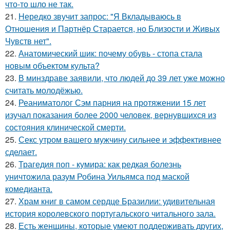
что-то шло не так.
21.
Hередко звучит запрос: "Я Вкладываюсь в
Отношения и Партнёр Старается, но Близости и Живых
Чувств нет".
22.
Анатомический шик: почему обувь - стопа стала
новым объектом культа?
23.
В минздраве заявили, что людей до 39 лет уже можно
считать молодёжью.
24.
Реаниматолог Сэм парния на протяжении 15 лет
изучал показания более 2000 человек, вернувшихся из
состояния клинической смерти.
25.
Секс утром вашего мужчину сильнее и эффективнее
сделает.
26.
Трагедия поп - кумира: как редкая болезнь
уничтожила разум Робина Уильямса под маской
комедианта.
27.
Храм книг в самом сердце Бразилии: удивительная
история королевского португальского читального зала.
28.
Есть женщины, которые умеют поддерживать других,