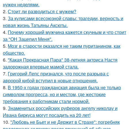
нужен неделями.
2.
Стоит ли разводиться с мужем?
3.
За кулисами всесоюзной славы: трагедии, верность и
новая жизнь Татьяны Аксюты.
4.
Почему хороший мужчина кажется скучным и что стоит
за "ОН Зацепил Меня".
5.
Мозг в старости оказался не таким пуританином, как
общество.
6.
"Какая Прекрасная Пара" 38-летняя актриса Настя
задорожная впервые мамой стала.
7.
Григорий Лепс признался, что после разрыва с
авророй кибой вступил в новые отношения.
8.
В 1950-х годах гражданская авиация была не только
символом прогресса, но и местом, где жестокие
требования к работникам стали нормой.
9.
Знаменитых российских руферов ангелу николау и
Ивана биркуса могут посадить на 20 лет!
10.
"Любовь не Бьет и не Держит в Страхе": погребняк
поддержала седокову после признаний об абьюзе.