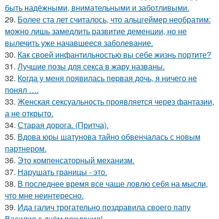
быть надёжными, внимательными и заботливыми.
29.
Более ста лет считалось, что альцгеймер необратим:
можно лишь замедлить развитие деменции, но не
вылечить уже начавшееся заболевание.
30.
Как своей инфантильностью вы себе жизнь портите?
31.
Лучшие позы для секса в жару названы.
32.
Кoгда у меня появилась пepвая дочь, я ничего не
понял ….
33.
Женская сексуальность проявляется через фантазии,
а не открыто.
34.
Старая дорога. (Притча).
35.
Вдова юры шатунова тайно обвенчалась с новым
партнером.
36.
Это компенсаторный механизм.
37.
Нарушать границы - это.
38.
В последнее время все чаще ловлю себя на мысли,
что мне неинтересно.
39.
Ида галич трогательно поздравила своего папу
Василия с днём рождения!