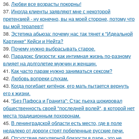
36.
Любви все возрасты покорны!
37.
Иногда клиенты заявляют мне с некоторой
претензией - ну конечно, вы на моей стороне, потому что
вы мой терапевт!
38.
Эстетика абьюза: почему нас так тянет к "Идеальной
Картинке" Кейси и Нейта?
39.
Почему нужно выбрасывать старое.
40.
Парадокс близости: как интимная жизнь по-разному
влияет на долголетие мужчин и женщин.
41.
Как часто парам нужно заниматься сексом?
42.
Любовь вопреки слухам.
43.
Когда погибает китёнок, его мать пытается вернуть
его к жизни.
44.
"Без Пафоса и Гранита": Стас пьеха шокировал
общественность своей "последней волей", в которой нет
места традиционным похоронам.
45.
В ленинградской области есть место, где в поле
недалеко от дороги стоят побеленные русские печи.
46.
Отсутствие регулярной близости в паре - это не