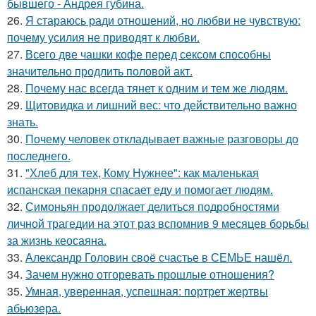
бывшего - Андрея губина.
26.
Я стараюсь ради отношений, но любви не чувствую:
почему усилия не приводят к любви.
27.
Всего две чашки кофе перед сексом способны
значительно продлить половой акт.
28.
Почему нас всегда тянет к одним и тем же людям.
29.
Щитовидка и лишний вес: что действительно важно
знать.
30.
Почему человек откладывает важные разговоры до
последнего.
31.
"Хлеб для тех, Кому Нужнее": как маленькая
испанская пекарня спасает еду и помогает людям.
32.
Симоньян продолжает делиться подробностями
личной трагедии на этот раз вспомнив 9 месяцев борьбы
за жизнь кеосаяна.
33.
Александр Головин своё счастье в СЕМЬЕ нашёл.
34.
Зачем нужно отгоревать прошлые отношения?
35.
Умная, уверенная, успешная: портрет жертвы
абьюзера.