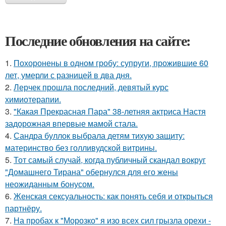
Последние обновления на сайте:
1.
Похоронены в одном гробу: супруги, прожившие 60
лет, умерли с разницей в два дня.
2.
Лерчек прошла последний, девятый курс
химиотерапии.
3.
"Какая Прекрасная Пара" 38-летняя актриса Настя
задорожная впервые мамой стала.
4.
Сандра буллок выбрала детям тихую защиту:
материнство без голливудской витрины.
5.
Тот самый случай, когда публичный скандал вокруг
"Домашнего Тирана" обернулся для его жены
неожиданным бонусом.
6.
Женская сексуальность: как понять себя и открыться
партнёру.
7.
На пробах к "Морозко" я изо всех сил грызла орехи -