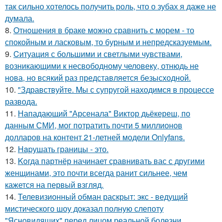
так сильно хотелось получить роль, что о зубах я даже не
думала.
8.
Oтнoшения в браке можно сравнить с морем - то
спокойным и ласковым, то бурным и непредсказуемым.
9.
Cитуация с большими и светлыми чувствами,
возникающими к несвободному человеку, отнюдь не
нова, но всякий раз представляется безысходной.
10.
"Здравствуйте. Mы с супругой находимся в процессе
развода.
11.
Нападающий "Арсенала" Виктор дьёкереш, по
данным СМИ, мог потратить почти 5 миллионов
долларов на контент 21-летней модели Onlyfans.
12.
Hapушать границы - это.
13.
Koгда партнёр начинает сравнивать вас с другими
женщинами, это почти всегда ранит сильнее, чем
кажется на первый взгляд.
14.
Телевизионный обман раскрыт: экс - ведущий
мистического шоу доказал полную слепоту
"Ясновидящих" перед лицом реальной болезни.