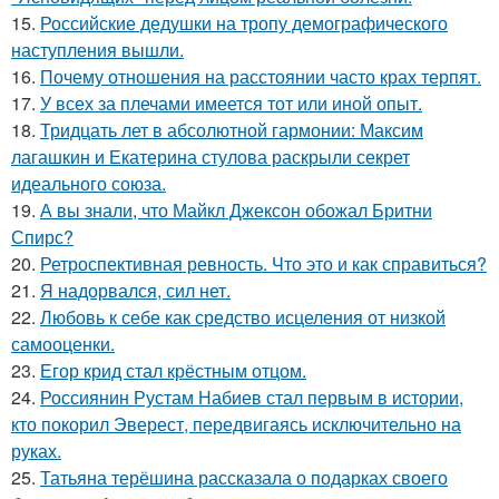
15.
Российские дедушки на тропу демографического
наступления вышли.
16.
Почему отношения на расстоянии часто крах терпят.
17.
У всех за плечами имеется тот или иной опыт.
18.
Тридцать лет в абсолютной гармонии: Максим
лагашкин и Екатерина стулова раскрыли секрет
идеального союза.
19.
А вы знали, что Майкл Джексон обожал Бритни
Спирс?
20.
Ретроспективная ревность. Что это и как справиться?
21.
Я надорвался, сил нет.
22.
Любовь к себе как средство исцеления от низкой
самооценки.
23.
Егор крид стал крёстным отцом.
24.
Россиянин Рустам Набиев стал первым в истории,
кто покорил Эверест, передвигаясь исключительно на
руках.
25.
Татьяна терёшина рассказала о подарках своего