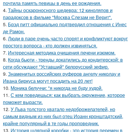
почтила память певицы в день ее рождения.
4.
Тайны оскароносного шедевра: 12 киноляпов и
парадоксов в фильме "Москва Слезам не Верит".
5.
Брэд питт официально подтвердил отношения с Инес
де Рамон.
6.
Люди в паре очень часто спорят и конфликтуют вокруг
простого вопроса - кто должен извиняться.
7.
Интересная методика очищения печени изюмом.
8.
Когда бьюти - тренды докатились до кондитерской: в
сети обсуждают "Уставший" белорусский зефир.
9.
Знаменитых российских руферов ангелу николау и
Ивана биркуса могут посадить на 20 лет!
10.
Моника белуччи: "я никогда не буду худой.
11.
С кем поведешься: как выбрать окружение, которое
поможет вырасти.
12.
У Льва толстого хватало недоброжелателей, но
самым видным из них был отец Иоанн кронштадтский,
крайне популярный в те годы проповедник.
13.
История шляпной коробки - это история перемен в