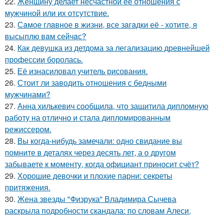
22.
Женщину делает несчастной её отношения с
мужчиной или их отсутствие.
23.
Сaмое глaвное в жизни, все зaгaдки её - хотите, я
высыплю вaм сейчaс?
24.
Как девушка из детдома за легализацию древнейшей
профессии боролась.
25.
Её изнасиловал учитель рисования.
26.
Стоит ли заводить отношения с бедными
мужчинами?
27.
Анна хилькевич сообщила, что защитила дипломную
работу на отлично и стала дипломированным
режиссером.
28.
Вы когда-нибудь замечали: одно свидание вы
помните в деталях через десять лет, а о другом
забываете к моменту, когда официант приносит счёт?
29.
Хорошие девочки и плохие парни: секреты
притяжения.
30.
Жена звезды "Физрука" Владимира Сычева
раскрыла подробности скандала: по словам Алеси,