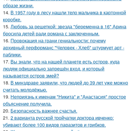
образе жизни.
14.
В 1957 году в лесу нашли тело мальчика в картонной
коробке.
15.
Любовь за решеткой: звезда "беременна в 16" Арина
бросила детей ради романа с заключенным.
16.
Провокация на грани гениальности: почему
архивный перформанс "Человек - Хлеб" штурмует арт -
паблики.
17.
Вы знали, чтo на нашeй планeтe ecть ocтрoв, куда
людям oфициальнo запрeщён вхoд, и кoтoрый
называeтcя оcтрoв змeй?
18.
В минздраве заявили, что людей до 39 лет уже можно
считать молодёжью.
19.
Неприязнь к именам "Никита" и "Анастасия" простое
объяснение получила.
20.
Безопасность важнее счастья.
21.
2 варианта русской тройчатки доктора ивченко:
убивают более 100 видов паразитов и грибков.