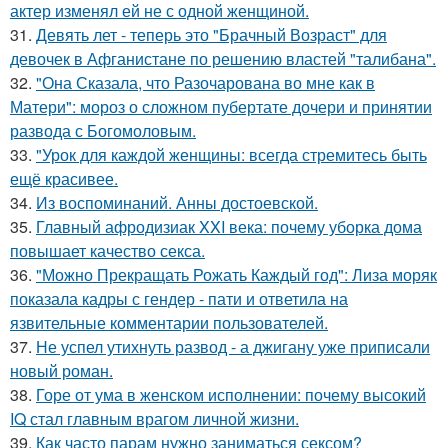
актер изменял ей не с одной женщиной.
31.
Девять лет - теперь это "Брачный Возраст" для
девочек в Афганистане по решению властей "талибана".
32.
"Она Сказала, что Разочарована во мне как в
Матери": мороз о сложном пубертате дочери и принятии
развода с Богомоловым.
33.
"Урок для каждой женщины: всегда стремитесь быть
ещё красивее.
34.
Из воспоминаний. Анны достоевской.
35.
Главный афродизиак XXI века: почему уборка дома
повышает качество секса.
36.
"Можно Прекращать Рожать Каждый год": Лиза моряк
показала кадры с гендер - пати и ответила на
язвительные комментарии пользователей.
37.
Не успел утихнуть развод - а джигану уже приписали
новый роман.
38.
Горе от ума в женском исполнении: почему высокий
IQ стал главным врагом личной жизни.
39.
Как часто парам нужно заниматься сексом?