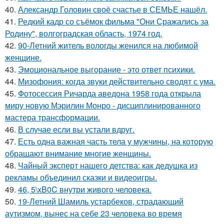
40.
Александр Головин своё счастье в СЕМЬЕ нашёл.
41.
Редкий кадр со съёмок фильма "Они Сражались за
Родину", волгоградская область, 1974 год.
42.
90-Летний житель вологды женился на любимой
женщине.
43.
Эмоциональное выгорание - это ответ психики.
44.
Мизофония: когда звуки действительно сводят с ума.
45.
Фотосессия Ричарда аведона 1958 года открыла
миру новую Мэрилин Монро - дисциплинированного
мастера трансформации.
46.
В случае если вы устали вдруг.
47.
Есть одна важная часть тела у мужчины, на которую
обращают внимание многие женщины.
48.
Чайный эксперт нашего детства: как дедушка из
рекламы объединил сказки и видеоигры.
49.
46, 5\xB0C внутри живого человека.
50.
19-Летний Шамиль устарбеков, страдающий
аутизмом, вынес на себе 23 человека во время