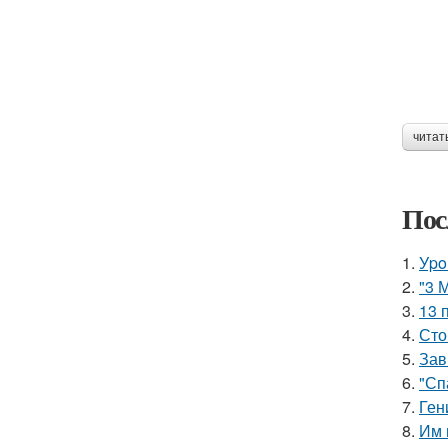
читат
Пос
1.
Уpo
2.
"3 
3.
13 
4.
Сто
5.
Зав
6.
"Сп
7.
Ген
8.
Им 