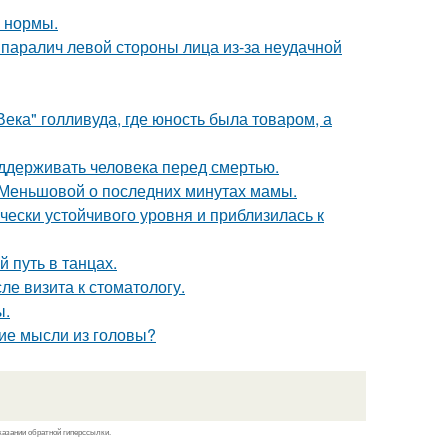
о нормы.
паралич левой стороны лица из-за неудачной
ека" голливуда, где юность была товаром, а
оддерживать человека перед смертью.
 Меньшовой о последних минутах мамы.
чески устойчивого уровня и приблизилась к
 путь в танцах.
ле визита к стоматологу.
ы.
ие мысли из головы?
казании обратной гиперссылки.