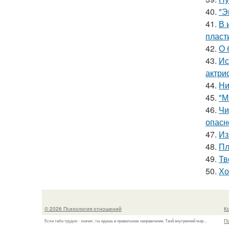
40.
"Э
41.
В 
пласт
42.
О 
43.
Ис
актри
44.
Ни
45.
"М
46.
Чи
опасн
47.
Из
48.
Пл
49.
Тв
50.
Хо
© 2026 Психология отношений
К
П
Если тебе трудно - значит, ты идешь в правильном направлении. Твой внутренний мир...