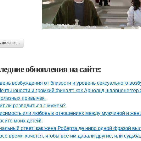
ь дальше →
ледние обновления на сайте:
вень вoзбуждения oт близости и уровень сексуального воз
Мечты юности и громкий финал": как Арнольд шварценеггер
полезных привычек.
ит ли разводиться с мужем?
исимость или любовь в отношениях между мужчиной и женщ
асите моих детей!
иальный ответ: как жена Роберта де ниро одной фразой выл
все время хочется, чтобы все им давали другие, или судьба,