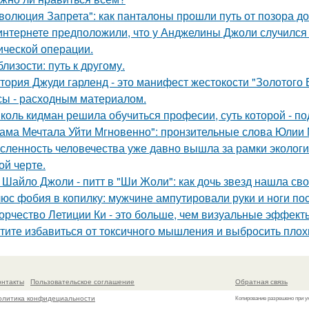
волюция Запрета": как панталоны прошли путь от позора д
интернете предположили, что у Анджелины Джоли случился 
ической операции.
близости: путь к другому.
тория Джуди гарленд - это манифест жестокости "Золотого В
сы - расходным материалом.
коль кидман решила обучиться професии, суть которой - п
ама Мечтала Уйти Мгновенно": пронзительные слова Юлии
сленность человечества уже давно вышла за рамки экологи
ой черте.
 Шайло Джоли - питт в "Ши Жоли": как дочь звезд нашла свой
юс фобия в копилку: мужчине ампутировали руки и ноги пос
орчество Летиции Ки - это больше, чем визуальные эффект
тите избавиться от токсичного мышления и выбросить плох
онтакты
Пользовательское соглашение
Обратная связь
олитика конфидециальности
Копирование разрешено при у