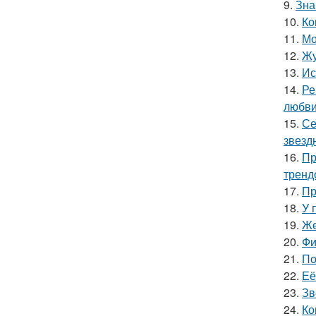
9.
Зна
10.
Ко
11.
Мо
12.
Жу
13.
Ис
14.
Ре
любви
15.
Се
звезд
16.
Пр
тренд
17.
Пр
18.
У 
19.
Же
20.
Фи
21.
По
22.
Её
23.
Зв
24.
Ко