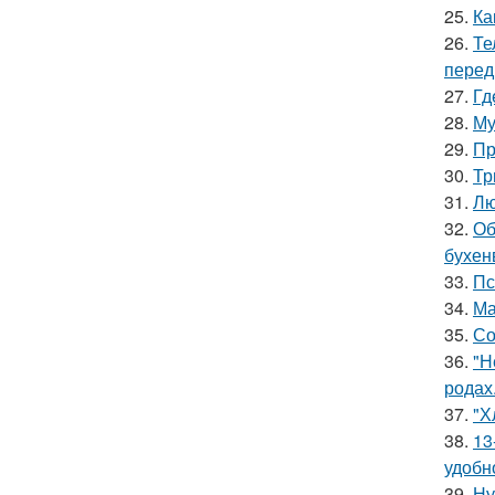
25.
Ка
26.
Те
перед
27.
Гд
28.
Му
29.
Пр
30.
Тр
31.
Лю
32.
Об
бухен
33.
Пс
34.
Ма
35.
Со
36.
"Н
родах
37.
"Х
38.
13
удобн
39.
Ну