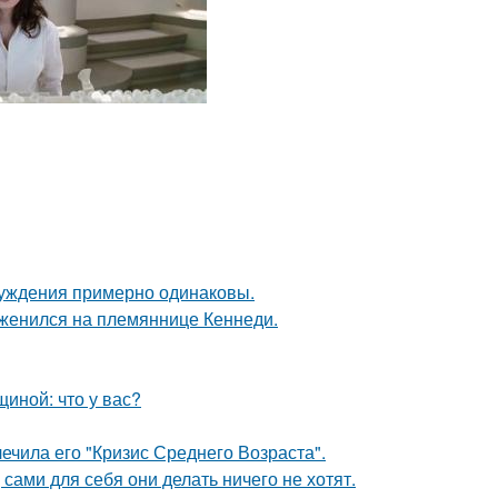
буждения примерно одинаковы.
 женился на племяннице Кеннеди.
иной: что у вас?
ечила его "Кризис Среднего Возраста".
 сами для себя они делать ничего не хотят.