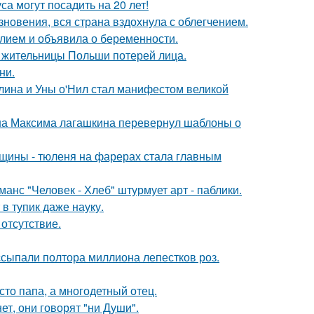
а могут посадить на 20 лет!
новения, вся страна вздохнула с облегчением.
лием и объявила о беременности.
я жительницы Польши потерей лица.
ни.
лина и Уны о'Нил стал манифестом великой
на Максима лагашкина перевернул шаблоны о
щины - тюленя на фарерах стала главным
нс "Человек - Хлеб" штурмует арт - паблики.
в тупик даже науку.
отсутствие.
ссыпали полтора миллиона лепестков роз.
то папа, а многодетный отец.
ет, они говорят "ни Души".