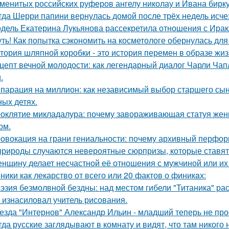
менитых российских руферов ангелу николау и Ивана биркус
гда Шерри папини вернулась домой после трёх недель исчез
дель Екатерина Лукьянова рассекретила отношения с Ирак
ть! Как попытка сэкономить на косметологе обернулась дл
тория шляпной коробки - это история перемен в образе жиз
цепт вечной молодости: как легендарный диалог Чарли Чап
.
парация на миллион: как независимый выбор старшего сы
ных детях.
оклятие микладалура: почему завораживающая статуя жен
ом.
овокация на грани гениальности: почему архивный перформа
природы случаются невероятные сюрпризы, которые ставят 
нщину делает несчастной её отношения с мужчиной или их 
ники как лекарство от всего или 20 фактов о финикaх:
эзия безмолвной бездны: над местом гибели "Титаника" ра
 изнасиловал учитель рисования.
езда "Интернов" Александр Ильин - младший теперь не прос
гда русские заглядывают в комнату и видят, что там никого н