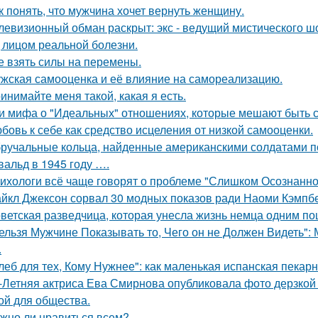
к понять, что мужчина хочет вернуть женщину.
левизионный обман раскрыт: экс - ведущий мистического ш
 лицом реальной болезни.
е взять силы на перемены.
жская самооценка и её влияние на самореализацию.
инимайте меня такой, какая я есть.
и мифа о "Идеальных" отношениях, которые мешают быть 
бовь к себе как средство исцеления от низкой самооценки.
ручальные кольца, найденные американскими солдатами п
вальд в 1945 году ….
ихологи всё чаще говорят о проблеме "Слишком Осознанног
йкл Джексон сорвал 30 модных показов ради Наоми Кэмпбе
ветская разведчица, которая унесла жизнь немца одним по
ельзя Мужчине Показывать то, Чего он не Должен Видеть":
.
леб для тех, Кому Нужнее": как маленькая испанская пекарн
-Летняя актриса Ева Смирнова опубликовала фото дерзкой 
ой для общества.
жно ли нравиться всем?