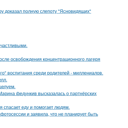
оу доказал полную слепоту "Ясновидящих"
счастливыми.
осле освобождения концентрационного лагеря
о" воспитания среди родителей - миллениалов.
лл.
целуем.
 Марина федункив высказалась о партнёрских
я спасает еду и помогает людям.
фотосессии и заявила, что не планирует быть