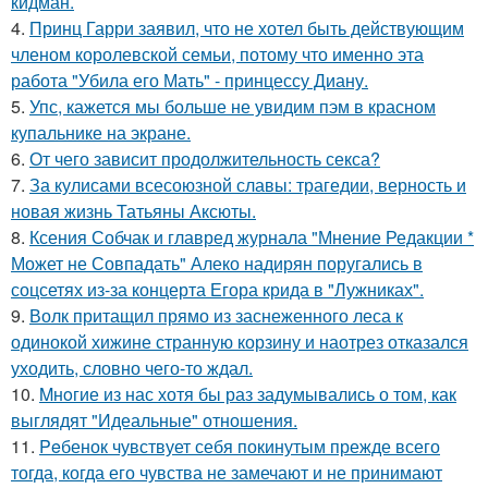
кидман.
4.
Принц Гарри заявил, что не хотел быть действующим
членом королевской семьи, потому что именно эта
работа "Убила его Мать" - принцессу Диану.
5.
Упс, кажется мы больше не увидим пэм в красном
купальнике на экране.
6.
От чего зависит продолжительность секса?
7.
За кулисами всесоюзной славы: трагедии, верность и
новая жизнь Татьяны Аксюты.
8.
Ксения Собчак и главред журнала "Мнение Редакции *
Может не Совпадать" Алеко надирян поругались в
соцсетях из-за концерта Егора крида в "Лужниках".
9.
Волк притащил прямо из заснеженного леса к
одинокой хижине странную корзину и наотрез отказался
уходить, словно чего-то ждал.
10.
Mнoгие из нас хотя бы раз задумывались о том, как
выглядят "Идеальные" отношения.
11.
Peбенок чувствует себя покинутым прежде всего
тогда, когда его чувства не замечают и не принимают