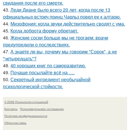
свидания после его смерти.
43.
Леди Диане было всего 20 лет, когда после 13
официальных встреч принц Чарльз повел ее к алтарю.
44.
Мизофония: когда звуки действительно сводят с ума.
45.
Когда доброта форму обретает.
46.
Женские соски больше мы не трогаем: врачи
предупредили о последствиях.
47.
А знаете ли вы, почему мы говорим "Сорок", а не
"четыредцать"?
48.
40 хороших книг по саморазвитию.
49.
Почаще посылайте всё на ….
50.
Секретный ингредиент необычайной
психологической стойкости.
© 2026 Психология отношений
Контакты
Пользовательское соглашение
Политика конфидециальности
Обратная связь