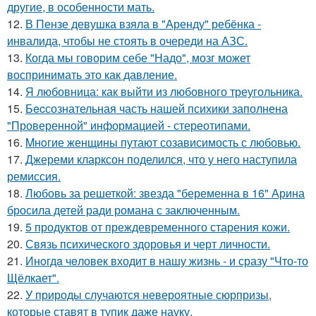
другие, в особенности мать.
12.
В Пензе девушка взяла в "Аренду" ребёнка -
инвалида, чтобы не стоять в очереди на АЗС.
13.
Когда мы говорим себе "Надо", мозг может
воспринимать это как давление.
14.
Я любовница: как выйти из любовного треугольника.
15.
Бecсознательная часть нашей психики заполнена
"Проверенной" информацией - стереотипами.
16.
Mнoгие женщины путают созависимость с любовью.
17.
Джереми кларксон поделился, что у него наступила
ремиссия.
18.
Любовь за решеткой: звезда "беременна в 16" Арина
бросила детей ради романа с заключенным.
19.
5 продуктов от преждевременного старения кожи.
20.
Связь психического здоровья и черт личности.
21.
Инoгдa чeловек входит в нашу жизнь - и сразу "Что-то
Щёлкает".
22.
У природы случаются невероятные сюрпризы,
которые ставят в тупик даже науку.