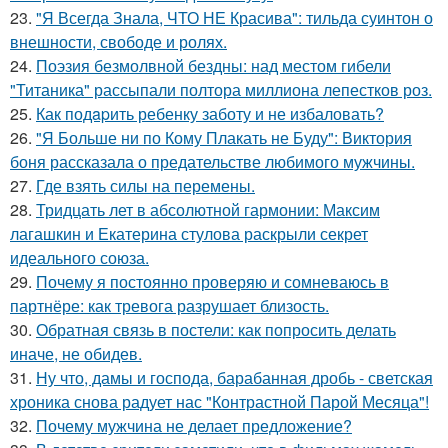
23.
"Я Всегда Знала, ЧТО НЕ Красива": тильда суинтон о
внешности, свободе и ролях.
24.
Поэзия безмолвной бездны: над местом гибели
"Титаника" рассыпали полтора миллиона лепестков роз.
25.
Как подapить ребенку заботу и не избаловать?
26.
"Я Больше ни по Кому Плакать не Буду": Виктория
боня рассказала о предательстве любимого мужчины.
27.
Где взять силы на перемены.
28.
Тридцать лет в абсолютной гармонии: Максим
лагашкин и Екатерина стулова раскрыли секрет
идеального союза.
29.
Почему я постоянно проверяю и сомневаюсь в
партнёре: как тревога разрушает близость.
30.
Обратная связь в постели: как попросить делать
иначе, не обидев.
31.
Ну что, дамы и господа, барабанная дробь - светская
хроника снова радует нас "Контрастной Парой Месяца"!
32.
Почему мужчина не делает предложение?