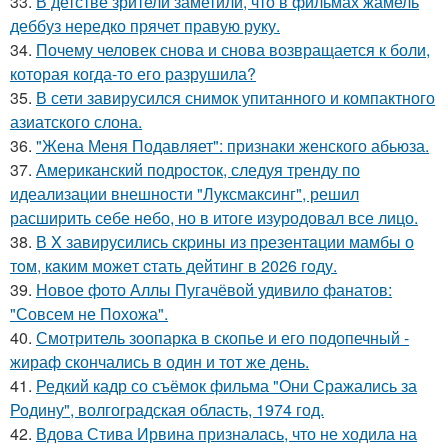
33.
В детстве зрители заметили, что в фильмах жамель
деббуз нередко прячет правую руку.
34.
Почему человек снова и снова возвращается к боли,
которая когда-то его разрушила?
35.
В сети завирусился снимок упитанного и компактного
азиатского слона.
36.
"Жена Меня Подавляет": признаки женского абьюза.
37.
Американский подросток, следуя тренду по
идеализации внешности "Луксмаксинг", решил
расширить себе небо, но в итоге изуродовал все лицо.
38.
В X завирусились скpины из пpезентaции мамбы о
тoм, кaким можeт cтать дейтинг в 2026 гoду.
39.
Новое фото Аллы Пугачёвой удивило фанатов:
"Совсем не Похожа".
40.
Смотритель зоопарка в скопье и его подопечный -
жираф скончались в один и тот же день.
41.
Редкий кадр со съёмок фильма "Они Сражались за
Родину", волгоградская область, 1974 год.
42.
Вдова Стива Ирвина призналась, что не ходила на