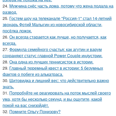
24.
Мужчина снёс часть дома, потому что жена подала на
развод.
25.
Гостем шоу на телеканале "Россия-1" стал 14-летний
звонарь Фотий Малыгин из новосибирской области,
посёлка ложок.
26.
Он всегда старается как лучше, но получается, как
всегда.
27.
Формула семейного счастья: как агутин и варум
сохраняют статус главной Power Couple индустрии.
28.
Она одна из лучших теннисисток в истории.
29.
Главный тюремный квест в истории: 5 безумных
фактов о побеге из алькатраса.
30.
Щитовидка и лишний вес: что действительно важно
знать.
31.
Попробуйте не реагировать на поток мыслей своего
ума, хотя бы несколько секунд, и вы ощутите, какой
покой на вас снизойдёт.
32.
Помните Ольгу Понизову?