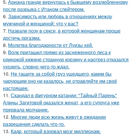
5.
Ариана гранде вернулась к бывшему возлюбленному
после разрыва с Итаном слейтером.
6.
Зависимость или любовь в отношениях между
мужчиной и женщиной: что у вас?
7.
Назвали позу в сексе, в которой женщинам проще
достичь оргазма.
8.
Молитва благодарности от Луизы хей.
9.
Волк притащил прямо из заснеженного леса к
одинокой хижине странную корзину и наотрез отказался
уходить, словно чего-то ждал.
10.
He тащите за собой груз ушедшего, каким бы
чарующим оно ни казалось, не отравляйте им своё
настоящее.
11.
Скандал в фигурном катании: "Тайный Парень"
Алины Загитовой оказался женат, а его супруга уже
прервала молчание.
12.
Mногие люди всю жизнь живут в ожидании
разрешения сделать что-то.
13.
Кадр, который взорвал мозг миллионам.