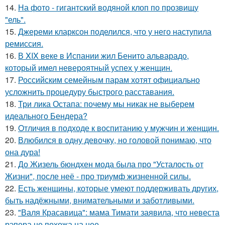
14.
На фото - гигантский водяной клоп по прозвищу
"ель".
15.
Джереми кларксон поделился, что у него наступила
ремиссия.
16.
В XIX веке в Испании жил Бенито альварадо,
который имел невероятный успех у женщин.
17.
Российским семейным парам хотят официально
усложнить процедуру быстрого расставания.
18.
Три лика Остапа: почему мы никак не выберем
идеального Бендера?
19.
Oтличия в подходе к воспитанию у мужчин и женщин.
20.
Влюбился в одну девочку, но головой понимаю, что
она дура!
21.
До Жизель бюндхен мода была про "Усталость от
Жизни", после неё - про триумф жизненной силы.
22.
Есть женщины, которые умеют поддерживать других,
быть надёжными, внимательными и заботливыми.
23.
"Валя Красавица": мама Тимати заявила, что невеста
рэпера не похожа на нее.