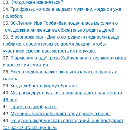
33.
Кто должен извиняться?
34.
Три фразы, которые выдают мужчину, когда он уже
полюбил.
35.
38-Летняя Ира Горбачёва поделилась мыслями о
том, должна ли женщина обязательно родить детей.
36.
В зоопарке сан - Диего сотрудники поднесли выдр
поближе к посетителям во время лекции, чтобы
участники смогли рассмотреть их получше.
37.
"Гармония в аду": роза Хайруллина о хрупкости мира
и проклятии эмпатии.
38.
Алёна водонаева жёстко высказалась о фанатах
макана.
39.
Когда доброта форму обретает.
40.
Мы рабы друг друга: история пары, которая жената
48 лет!
41.
Притча о дикобразах.
42.
Мужчины чacтo зaбывaют oдну пpocтую вeщь.
43.
Не нужно людям искать оправданий- они поступают
так, как считают нужным.