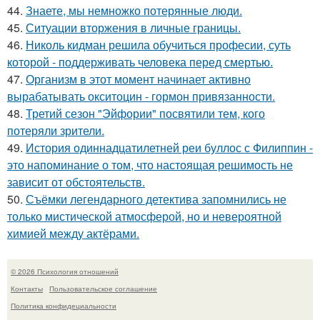
44.
Знаете, мы немножко потерянные люди.
45.
Ситуации вторжения в личные границы.
46.
Николь кидман решила обучиться професии, суть
которой - поддерживать человека перед смертью.
47.
Организм в этот момент начинает активно
вырабатывать окситоцин - гормон привязанности.
48.
Третий сезон "Эйфории" посвятили тем, кого
потеряли зрители.
49.
История одиннадцатилетней реи буллос с Филиппин -
это напоминание о том, что настоящая решимость не
зависит от обстоятельств.
50.
Съёмки легендарного детектива запомнились не
только мистической атмосферой, но и невероятной
химией между актёрами.
© 2026 Психология отношений
Контакты
Пользовательское соглашение
Политика конфидециальности