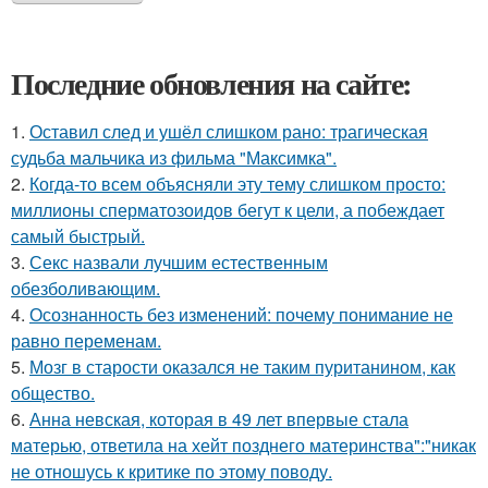
Последние обновления на сайте:
1.
Оставил след и ушёл слишком рано: трагическая
судьба мальчика из фильма "Максимка".
2.
Когда-то всем объясняли эту тему слишком просто:
миллионы сперматозоидов бегут к цели, а побеждает
самый быстрый.
3.
Секс назвали лучшим естественным
обезболивающим.
4.
Осознанность без изменений: почему понимание не
равно переменам.
5.
Мозг в старости оказался не таким пуританином, как
общество.
6.
Анна невская, которая в 49 лет впервые стала
матерью, ответила на хейт позднего материнства":"никак
не отношусь к критике по этому поводу.