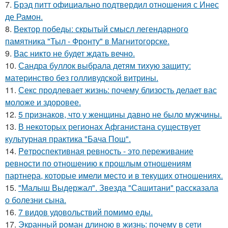
7.
Брэд питт официально подтвердил отношения с Инес
де Рамон.
8.
Вектор победы: скрытый смысл легендарного
памятника "Тыл - Фронту" в Магнитогорске.
9.
Вас никто не будет ждать вечно.
10.
Сандра буллок выбрала детям тихую защиту:
материнство без голливудской витрины.
11.
Секс продлевает жизнь: почему близость делает вас
моложе и здоровее.
12.
5 признаков, что у женщины давно не было мужчины.
13.
В некоторых регионах Афганистана существует
культурная практика "Бача Пош".
14.
Peтроспективная ревность - это переживание
ревности по отношению к прошлым отношениям
партнера, которые имели место и в текущих отношениях.
15.
"Малыш Выдержал". Звезда "Сашитани" рассказала
о болезни сына.
16.
7 видов удовольствий помимо еды.
17.
Экранный роман длиною в жизнь: почему в сети