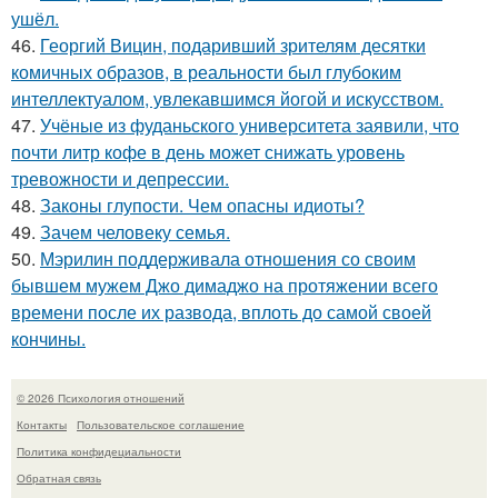
ушёл.
46.
Георгий Вицин, подаривший зрителям десятки
комичных образов, в реальности был глубоким
интеллектуалом, увлекавшимся йогой и искусством.
47.
Учёные из фуданьского университета заявили, что
почти литр кофе в день может снижать уровень
тревожности и депрессии.
48.
Законы глупости. Чем опасны идиоты?
49.
Зачем человеку семья.
50.
Мэрилин поддерживала отношения со своим
бывшем мужем Джо димаджо на протяжении всего
времени после их развода, вплоть до самой своей
кончины.
© 2026 Психология отношений
Контакты
Пользовательское соглашение
Политика конфидециальности
Обратная связь