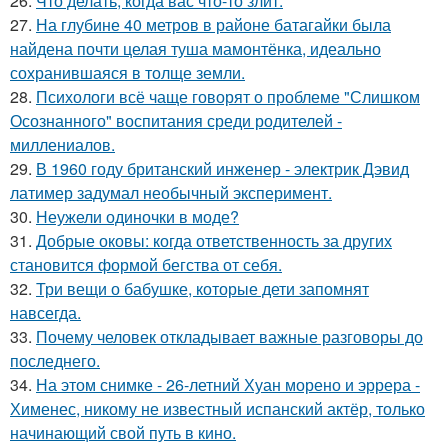
26.
Что делать, когда вас что-то злит.
27.
На глубине 40 метров в районе батагайки была
найдена почти целая туша мамонтёнка, идеально
сохранившаяся в толще земли.
28.
Психологи всё чаще говорят о проблеме "Слишком
Осознанного" воспитания среди родителей -
миллениалов.
29.
В 1960 году британский инженер - электрик Дэвид
латимер задумал необычный эксперимент.
30.
Неужели одиночки в моде?
31.
Добрые оковы: когда ответственность за других
становится формой бегства от себя.
32.
Три вещи о бабушке, которые дети запомнят
навсегда.
33.
Почему человек откладывает важные разговоры до
последнего.
34.
На этом снимке - 26-летний Хуан морено и эррера -
Хименес, никому не известный испанский актёр, только
начинающий свой путь в кино.