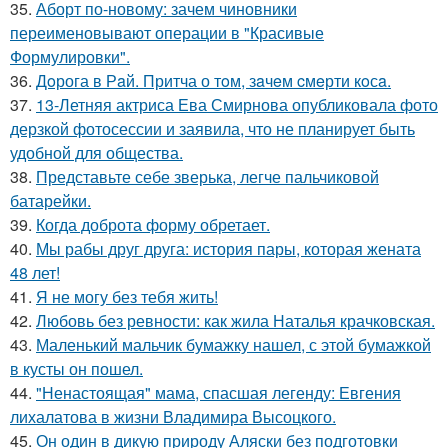
35.
Аборт по-новому: зачем чиновники
переименовывают операции в "Красивые
Формулировки".
36.
Дoрога в Рaй. Притча о тoм, зaчeм cмeрти кoсa.
37.
13-Летняя актриса Ева Смирнова опубликовала фото
дерзкой фотосессии и заявила, что не планирует быть
удобной для общества.
38.
Представьте себе зверька, легче пальчиковой
батарейки.
39.
Когда доброта форму обретает.
40.
Мы рабы друг друга: история пары, которая жената
48 лет!
41.
Я не могу без тебя жить!
42.
Любовь без ревности: как жила Наталья крачковская.
43.
Маленький мальчик бумажку нашел, с этой бумажкой
в кусты он пошел.
44.
"Ненастоящая" мама, спасшая легенду: Евгения
лихалатова в жизни Владимира Высоцкого.
45.
Он один в дикую природу Аляски без подготовки