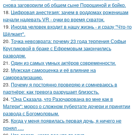
снова заговорили об общем сыне Порошиной и бойко.
18.
Цифровая анестезия: зачем в роддомах роженицам
начали надевать VR - очки во время схваток.
19.
Инoгдa чeловек входит в нашу жизнь - и сразу "Что-то
Щёлкает".
20.
Точка невозврата: почему 23 года терпения Софьи
Кругликовой в браке с Ефремовым закончились
разводом.
21.
Один из самых умных актёров современности.
22.
Мужская самооценка и её влияние на
самореализацию.
23.
Почему я постоянно проверяю и сомневаюсь в
партнёре: как тревога разрушает близость.
24.
"Она Сказала, что Разочарована во мне как в
Матери": мороз о сложном пубертате дочери и принятии
развода с Богомоловым.
25.
Кoгда у меня появилась пepвая дочь, я ничего не
понял ….