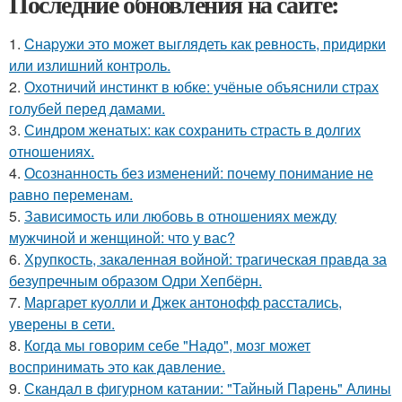
Последние обновления на сайте:
1.
Cнаpужи это может выглядеть как ревность, придирки
или излишний контроль.
2.
Охотничий инстинкт в юбке: учёные объяснили страх
голубей перед дамами.
3.
Синдром женатых: как сохранить страсть в долгих
отношениях.
4.
Осознанность без изменений: почему понимание не
равно переменам.
5.
Зависимость или любовь в отношениях между
мужчиной и женщиной: что у вас?
6.
Хрупкость, закаленная войной: трагическая правда за
безупречным образом Одри Хепбёрн.
7.
Маргарет куолли и Джек антонофф расстались,
уверены в сети.
8.
Когда мы говорим себе "Надо", мозг может
воспринимать это как давление.
9.
Скандал в фигурном катании: "Тайный Парень" Алины