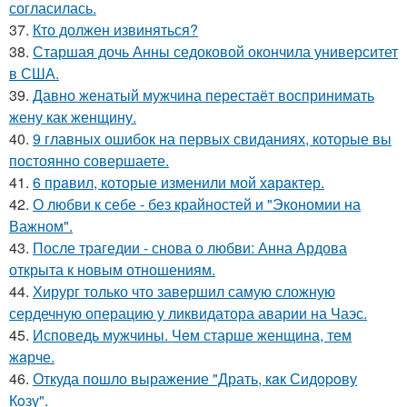
согласилась.
37.
Кто должен извиняться?
38.
Старшая дочь Анны седоковой окончила университет
в США.
39.
Давно женатый мужчина перестаёт воспринимать
жену как женщину.
40.
9 главных ошибок на первых свиданиях, которые вы
постоянно совершаете.
41.
6 прaвил, которые изменили мой хaрaктер.
42.
О любви к себе - без крайностей и "Экономии на
Важном".
43.
После трагедии - снова о любви: Анна Ардова
открыта к новым отношениям.
44.
Хирург только что завершил самую сложную
сердечную операцию у ликвидатора аварии на Чаэс.
45.
Исповедь мужчины. Чeм старше женщина, тем
жaрче.
46.
Откуда пошло выражение "Драть, кaк Сидopoву
Кoзу".