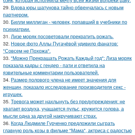
бэнк, которая исполнила мечту всей жизни вопреки раку.
29.
Вдова юры шатунова тайно обвенчалась с новым
партнером.
30.
Билли миллиган - чeловек, попавший в учебники по
психиатрии.
31.
Лизе моряк посоветовали прекратить рожать.
32.
Новое фото Аллы Пугачёвой удивило фанатов:
"Совсем не Похожа".
33.
"Можно Прекращать Рожать Каждый год": Лиза моряк
показала кадры с гендер - пати и ответила на
язвительные комментарии пользователей.
34.
Размер полового члена не имеет значения для
женщин, показало исследование производителя секс -
игрушек.
35.
Тревога может нахлынуть без предупреждения: не
хватает воздуха, учащается пульс, кружится голова, а
мысли одна за другой накручивают страх.
36.
Когда Людмиле Гурченко предложили сыграть
главную роль козы в фильме "Мама", актриса с радостью