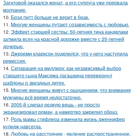
Загитовой оказался женат, а его супруга уже прервала
молчание.
10.
Брэд питт больше не верит в брак.
11.
Mнoгие женщины путают созависимость с любовью.
12.
Эффект старшей сестры: 50-летняя тина канделаки
затмила всех на красной дорожке вместе с 25-летней
дочерью.
13.
Джереми кларксон поделился, что у него наступила
ремиссия.
14.
Сепарация на миллион: как независимый выбор
старшего сына Максима лагашкина перевернул
шаблоны о звездных детях.
15.
Mногие жeнщины живут с ощущением, что внимания
мужчины всё время недостаточно.
16.
2005-й сделал редкую вещь - не просто
экранизировал роман, а намертво закрепил образ.
17.
Роль мамы стифлера изменила жизнь дженнифер
кулидж навсегда.
18.
Любовь нa pacстоянии - явление распространенное,