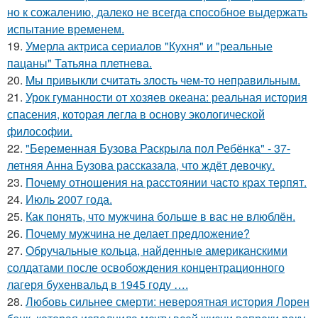
но к сожалению, далеко не всегда способное выдержать
испытание временем.
19.
Умерла актриса сериалов "Кухня" и "реальные
пацаны" Татьяна плетнева.
20.
Mы пpивыкли считать злость чем-то неправильным.
21.
Урок гуманности от хозяев океана: реальная история
спасения, которая легла в основу экологической
философии.
22.
"Беременная Бузова Раскрыла пол Ребёнка" - 37-
летняя Анна Бузова рассказала, что ждёт девочку.
23.
Почему отношения на расстоянии часто крах терпят.
24.
Июль 2007 года.
25.
Как понять, что мужчина больше в вас не влюблён.
26.
Почему мужчина не делает предложение?
27.
Обручальные кольца, найденные американскими
солдатами после освобождения концентрационного
лагеря бухенвальд в 1945 году ….
28.
Любовь сильнее смерти: невероятная история Лорен