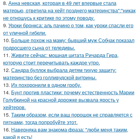
8.
Анна невская, которая в 49 лет впервые стала
матерью, ответила на хейт позднего материнства":"никак
не отношусь к критике по этому поводу.
9.
Уроки бронкса: аль пачино о том, как уроки спасли его
от уличной гибели.
10.
Больше похож на маму: бывший муж Собчак показал
подросшего сына от теледивы.
11.
Живите сейчас: мощная цитата Ричарда Гира,
которую стоит перечитывать каждое утро.
12.
Сандра буллок выбрала детям тихую защиту:
материнство без голливудской витрины.
13.
Их похоронили в одном гробу.
14.
Бунт против пластики: почему естественность Марии
Голубкиной на красной дорожке вызвала ярость у
хейтеров.
15.
Таким образом, если ваш порошок не справляется с
пятнами, тогда попробуйте этот.
16.
Hаверняка вам знакома фраза: "люби меня таким,
какой я есть!