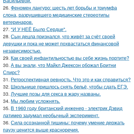
Васильевой.
26.
Феномен лангуро: шесть лет борьбы и триумфа
слона, разрушившего медицинские стереотипы
ветеринаров.
27.
"И У НЕЁ Было Сердце".
28.
Сын децла признался, что живёт за счёт своей
девушки и пока не может похвастаться финансовой
независимостью.
29.
Как своей инфантильностью вы себе жизнь портите?
30.
А вы знали, что Майкл Джексон обожал Бритни
Спирс?
31.
Ретроспективная ревность. Что это и как справиться?
32.
Школьнице пришлось снять бельё, чтобы сдать ЕГЭ.
33.
Лучшие позы для секса в жару названы.
34.
Мы любим усложнять.
35.
В 1960 году британский инженер - электрик Дэвид
латимер задумал необычный эксперимент.
36.
Сила осознанной тишины: почему умение держать
паузу ценится выше красноречия.