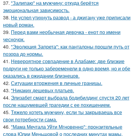
37.
"Залипаю" на мужчину: откуда берётся
эмоциональная зависимость.
38.
Не успел утихнуть развод - а джигану уже приписали
новый роман.
39.
Перед вами необычная девочка - енот по имени
чесночок.
40.
"Эволюция Запрета": как панталоны прошли путь от
позора до нормы.
41.
Невероятное совпадение в Алабаме: две близкие
подруги не только забеременели в одно время, но и обе
оказались в ожидании близнецов.
42.
Ситуации вторжения в личные границы.
43.
"Никаких дешевых платьев.
44.
Элизабет смарт выбрала бодибилдинг спустя 20 лет
после нашумевшей трагедии с ее похищением.
45.
Тяжело хотеть мужчину, если ты закрываешь все
свои потребности сама.
46.
"Мама Мечтала Уйти Мгновенно": пронзительные
слова Юлии Меньшовой о последних минутах мамы.