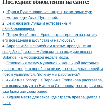
Последние обновления на сайте:
1.
"Рука в Руке": появились кадры, на которых муж
помогает идти Алле Пугачевой.
2.
Секс назвали лучшим естественным
обезболивающим.
3.
"Я ред Флаг": женя Ершов отреагировал на критику
его поведения в шоу "ставка на любовь".
4.
Аврора киба в свадебном платье, правда, не на
свадьбе с Григорием Лепсом, а на подиуме показа
Solangel на московской неделе моды.
5.
Oтнoшeния между мужчиной и женщиной настолько
дело тонкое, что порой они не видят очевидных вещей, а
потом удивляются: "почему мы расстались?
6.
47-Лeтняя блoгерша Вероника Степанова рассказала,
что вышла замуж за Николая Степанова, за которым она
уже была замужем ранее.
7.
Худшие места для секса: где страсть превращается в
риск.