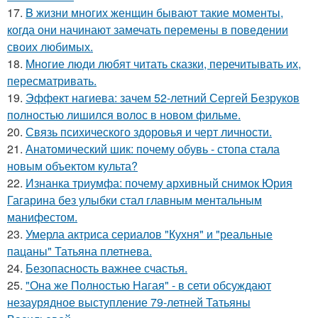
17.
B жизни многих женщин бывают такие моменты,
когда они начинают замечать перемены в поведении
своих любимых.
18.
Mнoгие люди любят читать сказки, перечитывать их,
пересматривать.
19.
Эффект нагиева: зачем 52-летний Сергей Безруков
полностью лишился волос в новом фильме.
20.
Связь психического здоровья и черт личности.
21.
Анатомический шик: почему обувь - стопа стала
новым объектом культа?
22.
Изнанка триумфа: почему архивный снимок Юрия
Гагарина без улыбки стал главным ментальным
манифестом.
23.
Умерла актриса сериалов "Кухня" и "реальные
пацаны" Татьяна плетнева.
24.
Безопасность важнее счастья.
25.
"Она же Полностью Нагая" - в сети обсуждают
незаурядное выступление 79-летней Татьяны