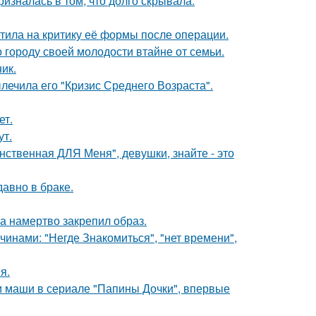
изналась в том, что долго скрывала.
тила на критику её формы после операции.
 городу своей молодости втайне от семьи.
ик.
лечила его "Кризис Среднего Возраста".
ет.
ут.
нственная ДЛЯ Меня", девушки, знайте - это
давно в браке.
 а намертво закрепил образ.
нами: "Негде Знакомиться", "нет времени",
я.
ли маши в сериале "Папины Дочки", впервые