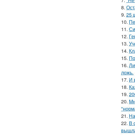
7.
"Не
8.
Ост
9.
25 
10.
Пе
11.
Си
12.
Ге
13.
Уч
14.
Кл
15.
По
16.
Ли
ложь.
17.
И 
18.
Ка
19.
20
20.
Mн
"норм
21.
На
22.
В 
вышла