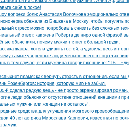
 Сравнится ни с Какой Любовью к Мужчине": Анна Ардова пр
авьте себя в покое!
шоу вопреки боли: Анастасия Волочкова эмоционально отве
нсионерка сбежала из Бишкека в Москву, чтобы погулять по
льный стресс можно попробовать снизить без сложных техн
ниальный ответ: как жена Роберта де ниро одной фразой вы
ёные объяснили, почему мужчин тянет к большой груди.
ассика жанра: хотела удивить гостей, а удивила весь интерн
чему самые уверенные люди меньше всего в соцсетях пиш
шь в том случае, если мужчина говорит женщине: "ТЫ - Еди
вспыхнет пламя: как вернуть страсть в отношения, если вы 
знь Розенбергов: история, которую мир не забыл.
05-й сделал редкую вещь - не просто экранизировал роман,
огие люди объясняют отсутствие отношений внешними причи
альных мужчин или женщин не осталось".
родные средства для улучшения мозгового кровообращени
свои 40 лет актриса Мирослава Карпович, известная по ро
 замуж.