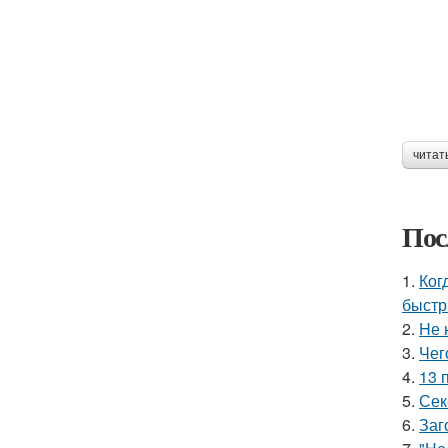
читат
Пос
1.
Ког
быстр
2.
Hе 
3.
Чег
4.
13 
5.
Сек
6.
Заг