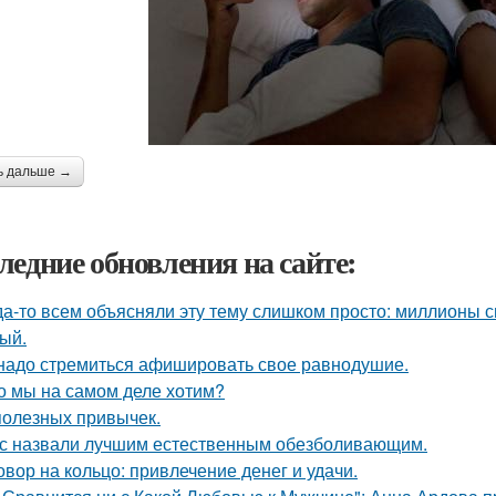
ь дальше →
ледние обновления на сайте:
да-то всем объясняли эту тему слишком просто: миллионы с
ый.
надо стремиться афишировать свое равнодушие.
о мы на самом деле хотим?
полезных привычек.
с назвали лучшим естественным обезболивающим.
овор на кольцо: привлечение денег и удачи.