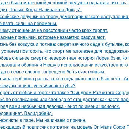
гда я была маленькой девочкой, дедушка однажды тихо сказ
дит, Только Когда Начинается Дождь".
ссийские дедушки на тропу демографического наступления
е взять силы на перемены.
чему отношения на расстоянии часто крах терпят.
асные привычки, которые незаметно разрушают.
знь без воздуха и полива: секрет вечного сада в бутылке, к
 устанем повторять, что спорт мегаполезен для поддержан
бовь сильнее смерти: невероятная история Лорен бэнк, кот
льзовали обвинили Нюшу в использовании искусственного 
гда в семье словно запрещено быть счастливым.
тьяна терёшина рассказала о подарках своего бывшего - Ан
чему женщины увеличивают губы?
ереть от любви и горя: что такое "Синдром Разбитого Сердц
кс по расписанию или свобода от стандартов: как часто па
ред вами необычная девочка - енот по имени чесночок.
одовщина", Валид эбейд.
нфликты в паре. Мы начинаем с причин.
ерхщедрый подписчик потратил на модель Onlyfans Софи Ре