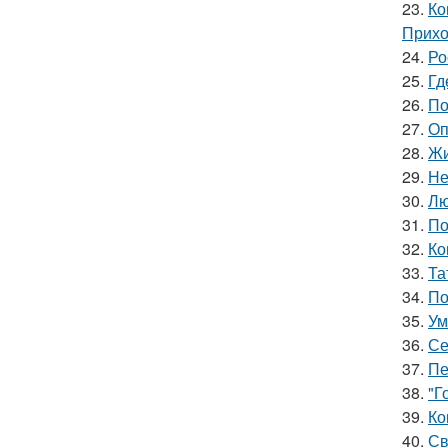
23.
Ко
Прихо
24.
Ро
25.
Гд
26.
По
27.
Оп
28.
Жи
29.
Не
30.
Лю
31.
По
32.
Ко
33.
Та
34.
По
35.
Ум
36.
Се
37.
Пе
38.
"Г
39.
Ко
40.
Св