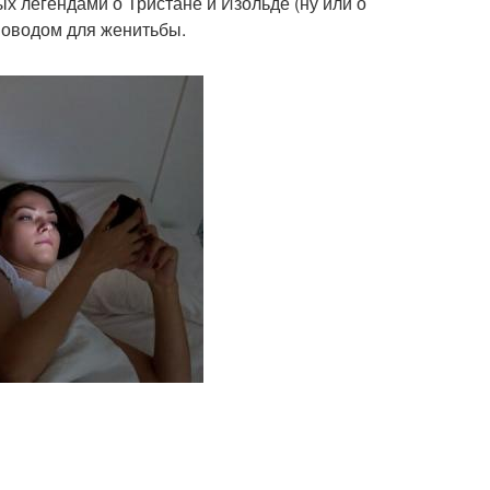
х легендами о Тристане и Изольде (ну или о
поводом для женитьбы.