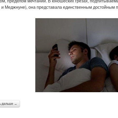
ом, пределом мечтаний. В юношеских грезах, подпитываемы
 и Меджнуне), она представала единственным достойным 
ь дальше →