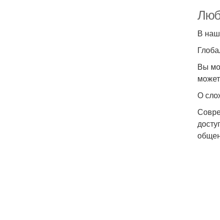
Люб
В наш
Глоба
Вы мо
может
О сло
Совре
досту
общен