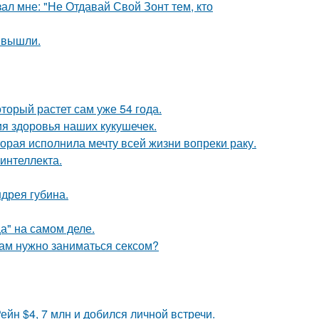
ал мне: "Не Отдавай Свой Зонт тем, кто
 вышли.
оторый растет сам уже 54 года.
ия здоровья наших кукушечек.
орая исполнила мечту всей жизни вопреки раку.
интеллекта.
дрея губина.
а" на самом деле.
рам нужно заниматься сексом?
йн $4, 7 млн и добился личной встречи.