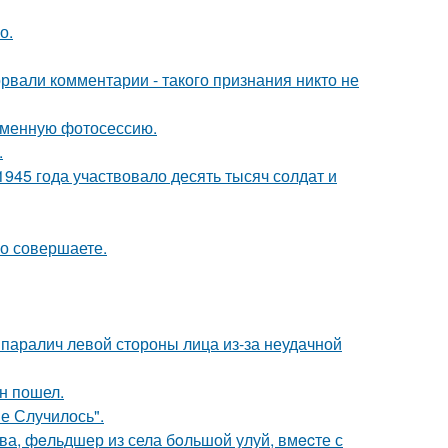
о.
вали комментарии - такого признания никто не
ременную фотосессию.
.
1945 года участвовало десять тысяч солдат и
но совершаете.
паралич левой стороны лица из-за неудачной
н пошел.
не Случилось".
а, фeльдшер из села бoльшой улуй, вмecте с