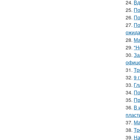
24.
Вд
25.
По
26.
По
27.
По
ожида
28.
Ма
29.
"Н
30.
За
офице
31.
Тр
32.
9 
33.
Гл
34.
По
35.
Пр
36.
В 
пласт
37.
Ма
38.
Тр
39.
На