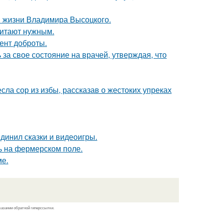
в жизни Владимира Высоцкого.
читают нужным.
ент доброты.
за свое состояние на врачей, утверждая, что
ла сор из избы, рассказав о жестоких упреках
динил сказки и видеоигры.
ь на фермерском поле.
ме.
казании обратной гиперссылки.