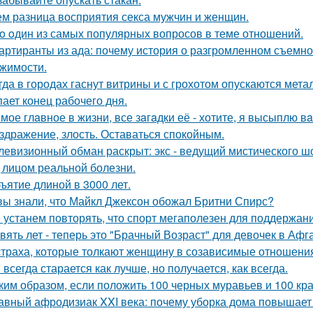
ем разница восприятия секса мужчин и женщин.
o oдин из самых популярных вопросов в теме отношений.
артиранты из ада: почему история о разгромленном съемн
жимости.
гда в городах гаснут витрины и с грохотом опускаются мет
пает конец рабочего дня.
мое глaвное в жизни, все зaгaдки её - хотите, я высыплю в
здражение, злость. Оставаться спокойным.
левизионный обман раскрыт: экс - ведущий мистического ш
 лицом реальной болезни.
ъятие длиной в 3000 лет.
вы знали, что Майкл Джексон обожал Бритни Спирс?
 устанем повторять, что спорт мегаполезен для поддержан
вять лет - теперь это "Брачный Возраст" для девочек в Аф
страха, которые толкают женщину в созависимые отношени
 всегда старается как лучше, но получается, как всегда.
ким образом, если положить 100 черных муравьев и 100 кра
авный афродизиак XXI века: почему уборка дома повышает 