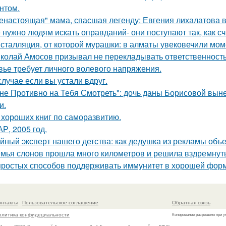
нтом.
енастоящая" мама, спасшая легенду: Евгения лихалатова 
 нужно людям искать оправданий- они поступают так, как с
сталляция, от которой мурашки: в алматы увековечили мом
колай Амосов призывал не перекладывать ответственность 
вье требует личного волевого напряжения.
случае если вы устали вдруг.
не Противно на Тебя Смотреть": дочь даны Борисовой вынес
и.
 хороших книг по саморазвитию.
Р, 2005 год.
йный эксперт нашего детства: как дедушка из рекламы объе
мья слонов прошла много километров и решила вздремнут
простых способов поддерживать иммунитет в хорошей фор
онтакты
Пользовательское соглашение
Обратная связь
олитика конфидециальности
Копирование разрешено при у