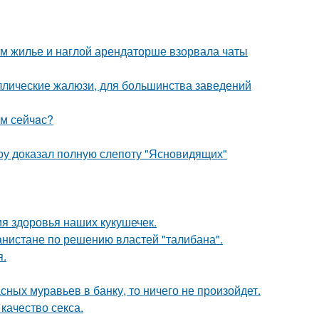
ом жилье и наглой арендаторше взорвала чаты
аллические жалюзи, для большинства заведений
aм сейчaс?
оу доказал полную слепоту "Ясновидящих"
ия здоровья наших кукушечек.
ганистане по решению властей "талибана".
я.
сных муравьев в банку, то ничего не произойдет.
качество секса.