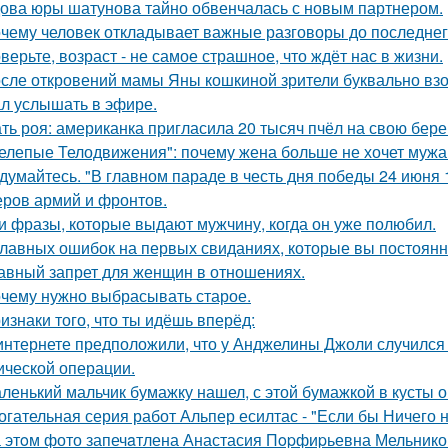
ова юры шатунова тайно обвенчалась с новым партнером.
чему человек откладывает важные разговоры до последнег
верьте, возраст - не самое страшное, что ждёт нас в жизни.
сле откровений мамы Яны кошкиной зрители буквально взор
л услышать в эфире.
ть роя: американка пригласила 20 тысяч пчёл на свою бе
елепые Телодвижения": почему жена больше не хочет мужа
думайтесь. "В главном параде в честь дня победы 24 июня 
ров армий и фронтов.
и фразы, которые выдают мужчину, когда он уже полюбил.
главных ошибок на первых свиданиях, которые вы постоян
авный запрет для женщин в отношениях.
чему нужно выбрасывать старое.
изнаки того, что ты идёшь вперёд:
интернете предположили, что у Анджелины Джоли случился 
ической операции.
ленький мальчик бумажку нашел, с этой бумажкой в кусты о
огательная серия работ Альпер есилтас - "Если бы Ничего 
 этoм фото запечaтлена Анастасия Пopфиpьевна Мельников