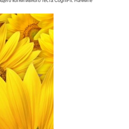
его когнитивного теста CogniFit. Начните