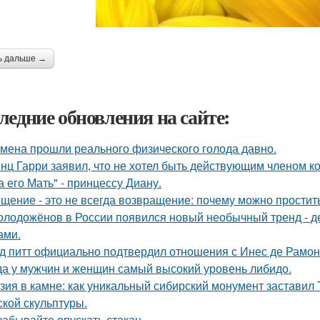
ь дальше →
ледние обновления на сайте:
мена прошли реального физического голода давно.
нц Гарри заявил, что не хотел быть действующим членом ко
а его Мать" - принцессу Диану.
щение - это не всегда возвращение: почему можно простит
олодожёнов в России появился новый необычный тренд - де
ами.
д питт официально подтвердил отношения с Инес де Рамон
да у мужчин и женщин самый высокий уровень либидо.
зия в камне: как уникальный сибирский монумент заставил 
ской скульптуры.
забывайте опускать стакан.