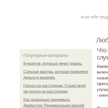
если тебе труд
Люб
Что 
Популярные материалы
слу
9 недугов, которые лечит герань.
Каков
включ
Сильная мантра, которая привлечет
называ
деньги в кошелек.
Цвета
Гипноз на расстоянии. Существует
улучш
ли гипноз на расстоянии
- клю
Как правильно принимать
Дюфастон: Рекомендации врачей