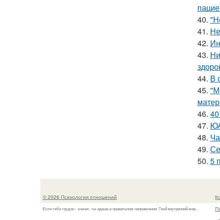
пацие
40.
"Н
41.
Не
42.
Ин
43.
Ни
здоро
44.
В 
45.
"М
матер
46.
40
47.
ЮА
48.
Ча
49.
Се
50.
5 
© 2026 Психология отношений
К
П
Если тебе трудно - значит, ты идешь в правильном направлении. Твой внутренний мир...