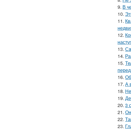
9.
В ч
10.
Эт
11.
Кв
недви
12.
Ко
насту
13.
Сa
14.
Ра
15.
Те
перед
16.
Об
17.
А 
18.
Не
19.
Де
20.
3 
21.
Он
22.
Та
23.
Гл