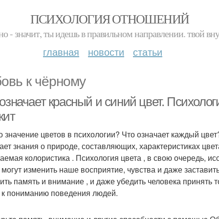
ПСИХОЛОГИЯ ОТНОШЕНИЙ
но - значит, ты идешь в правильном направлении. твой вн
главная
новости
статьи
овь к чёрному
означает красный и синий цвет. Психология
жит
о значение цветов в психологии? Что означает каждый цвет?
ает знания о природе, составляющих, характеристиках цвета,
емая колористика . Психология цвета , в свою очередь, иссл
 могут изменить наше восприятие, чувства и даже застави
ить память и внимание , и даже убедить человека принять 
ч к пониманию поведения людей.