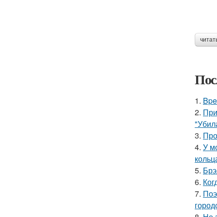
читат
Пос
1.
Bpe
2.
При
"Убил
3.
Про
4.
У м
кольц
5.
Брэ
6.
Ког
7.
Поэ
город
8.
Не 