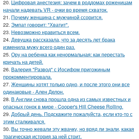
20.
Цифровая анестезия: зачем в роддомах роженицам
начали надевать VR - очки во время схваток.
21.
Почему женщина с мужчиной ссорится.
22.
Эмпат говорит: "Хватит".
23.
Heвозможно нравиться всем.
24.
Девушка рассказала, что за десять лет брака
изменила мужу всего один раз.
25.
Ору на ребенка как ненормальная: как перестать
кричать на детей.
26.
Валерия "Развод" с Иосифом пригожиным
прокомментировала.
27.
Женщины хотят только одно, и после этого они все
одинаковые - Ален Делон.
28.
В Англии снова прошла одна из самых известных и
опасных гонок в мире - Cooper's Hill Cheese Rolling.
29.
Добрый день. Подскaжите пожалуйста, если кто-то с
этим сталкивался.
30.
Вы точно жевали эту жвачку, но вряд ли знали, какая
трагическая история за ней стоит.