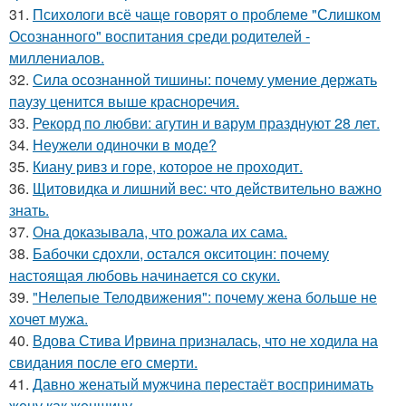
31.
Психологи всё чаще говорят о проблеме "Слишком
Осознанного" воспитания среди родителей -
миллениалов.
32.
Сила осознанной тишины: почему умение держать
паузу ценится выше красноречия.
33.
Рекорд по любви: агутин и варум празднуют 28 лет.
34.
Неужели одиночки в моде?
35.
Киану ривз и горе, которое не проходит.
36.
Щитовидка и лишний вес: что действительно важно
знать.
37.
Она доказывала, что рожала их сама.
38.
Бабочки сдохли, остался окситоцин: почему
настоящая любовь начинается со скуки.
39.
"Нелепые Телодвижения": почему жена больше не
хочет мужа.
40.
Вдова Стива Ирвина призналась, что не ходила на
свидания после его смерти.
41.
Давно женатый мужчина перестаёт воспринимать
жену как женщину.