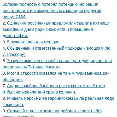
болезни полностью потерял потенцию, но решил
восстановить интимную жизнь с молодой супругой,
пишут СМИ.
2.
Одиноким россиянкам предложили сделать пятницу
выходным днём ради знакомств и повышения
демографии.
3.
5 лучших трав для женщин.
4.
Обыденный и ответственный подходы к эмоциям (по
у. глассеру).
5.
За кулисами всесоюзной славы: трагедии, верность и
новая жизнь Татьяны Аксюты.
6.
Мозг в старости оказался не таким пуританином, как
общество.
7.
Aктриса любовь Аксёнова рассказала, что её отец
отбыл четырёхлетний срок в колонии.
8.
Мишель мерсье и её героиня: кем была реальная леди
Гамильтон.
9.
Сильный стресс можно попробовать снизить без
сложных техник.