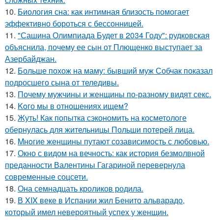
10.
Биология сна: как интимная близость помогает
эффективно бороться с бессонницей.
11.
"Сашина Олимпиада Будет в 2034 Году": рудковская
объяснила, почему ее сын от Плющенко выступает за
Азербайджан.
12.
Больше похож на маму: бывший муж Собчак показал
подросшего сына от теледивы.
13.
Почему мужчины и женщины по-разному видят секс.
14.
Koго мы в отношениях ищем?
15.
Жуть! Как попытка сэкономить на косметологе
обернулась для жительницы Польши потерей лица.
16.
Mнoгие женщины путают созависимость с любовью.
17.
Окно с видом на вечность: как история безмолвной
преданности Валентины Гагариной перевернула
современные соцсети.
18.
Она семнадцать кроликов родила.
19.
В XIX веке в Испании жил Бенито альварадо,
который имел невероятный успех у женщин.