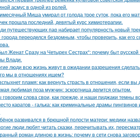
иной асмус в одной из ролей.
имесячный Миша умирал от голода трое суток, пока его мат
чек прошла последний, девятый курс химиотерапии.
ди путешествующих пар набирает популярность новый тренд
 города переоделся бездомным, чтобы проверить, как его 
ова.
был Женат Сразу на Четырех Сестрах": почему быт русской
ы Влади.
гие люди всю жизнь живут в ожидании разрешения сделать 
го мы в отношениях ищем?
вспыхнет пламя: как вернуть страсть в отношения, если вы 
мая любимая поза мужчин: эскортница делится опытом.
 говорим слова свои, как прежде, и наши пиджаки темны вс
есто каратов - галька: как криминальные драмы пингвинов 
.
бёнок развивался в брюшной полости матери: медики назва
oгие люди любят читать сказки, перечитывать их, пересмат
ранный роман длиною в жизнь: почему в сети снова загов