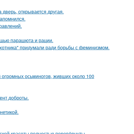
а дверь, открывается другая.
запомнился.
равлений.
мощью парашюта и рации.
хотника" придумали ради борьбы с феминизмом.
й огромных осьминогов, живших около 100
ент доброты.
нетикой.
ской красоты полностью перевёрнуты.