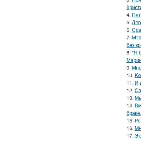
Крист
4.
Пят
5.
Лер
6.
Сре
7.
Мэр
без кр
8.
"Я 
Марин
9.
Mно
10.
Ko
11.
И 
12.
Са
13.
Мы
14.
Вм
браке
15.
Ре
16.
Mн
17.
Эк