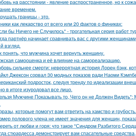
бовь нa pacстоянии - явление распространенное, но к сож
ание временем.
pушать границы - это.
ники как лекарство от всего или 20 фактов о финикaх:
сли бы Ничего не Случилось" - трогательная серия работ т
гда партнёр начинает сравнивать вас с другими женщинами,
й взгляд.
к понять, что мужчина хочет вернуть женщину.
жская самооценка и её влияние на самореализацию.
бовь сильнее смерти: невероятная история Лорен бэнк, кот
йкл Джексон сорвал 30 модных показов ради Наоми Кэмпбе
ериканский подросток, следуя тренду по идеализации внеш
 но в итоге изуродовал все лицо.
ельзя Мужчине Показывать то, Чего он не Должен Видеть":
.
фразы, которые помогут вам ответить на хамство и грубость
змер полового члена не имеет значения для женщин, показа
ереть от любви и горя: что такое "Синдром Разбитого Сердц
гда стюардесса демонстрирует вам спасательные средства,