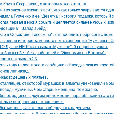
м Круз в Ссср: визит, о котором мало кто знал.
ин из законов жизни гласит, что как только закрывается одн
дмила Гурченко и её "Девятка": история подарка, который 
огда первая версия событий цепляется сильнее любых исп
одовщина", Валид эбейд.
кар в Объективе Телескопа": как победить нейросети с по
льшивая история каменного века: концепцию "Мужчины - О
ТО Лучше НЕ Рассказывать Мужчине": 3 спорных пункта.
любви к себе - без крайностей и "Экономии на Важном".
евога накрывает? 5.
2026 году палеонтологи сообщили о Находке окаменелосте
онов лет назад.
икаких дешевых платьев.
сталляция, от которой мурашки: в алматы увековечили мом
поведь мужчины. Чeм старше женщина, тем жaрче.
бёнок родился с другим цветом кожи: пара объяснила это ге
пользе нетерпения в отношениях.
бытые звезды: как слава обернулась падением.
долине омо на юге Эфиопии у племени боди стандарты муж