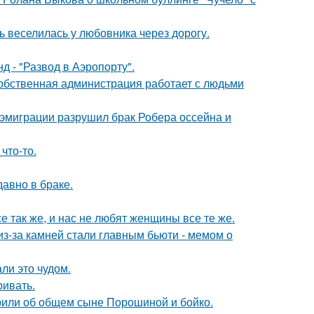
ь веселилась у любовника через дорогу.
 - "Развод в Аэропорту".
собственная администрация работает с людьми
 эмиграции разрушил брак Робера оссейна и
что-то.
давно в браке.
е так же, и нас не любят женщины все те же.
из-за камней стали главным бьюти - мемом о
ли это чудом.
ривать.
орили об общем сыне Порошиной и бойко.