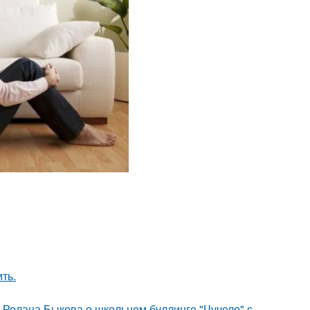
ть.
 Ролана Быкова о школьном буллинге "Чучело" с