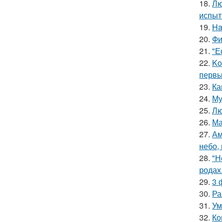
18.
Лю
испыт
19.
Ha
20.
Фи
21.
"Е
22.
Ko
первы
23.
Ка
24.
Му
25.
Лю
26.
Ма
27.
Ам
небо,
28.
"Н
родах
29.
3 
30.
Ра
31.
Ум
32.
Ко