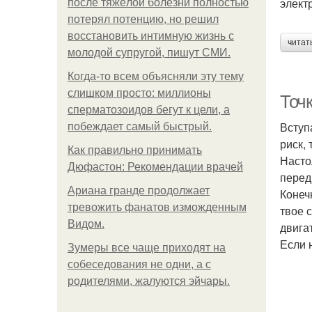
элект
после тяжёлой болезни полностью
потерял потенцию, но решил
восстановить интимную жизнь с
читат
молодой супругой, пишут СМИ.
Когда-то всем объясняли эту тему
слишком просто: миллионы
Точк
сперматозоидов бегут к цели, а
Вступ
побеждает самый быстрый.
риск,
Как правильно принимать
Насто
Дюфастон: Рекомендации врачей
перед
Ариана гранде продолжает
Конеч
тревожить фанатов изможденным
твое 
Видом.
двига
Если 
Зумеры все чаще приходят на
собеседования не одни, а с
родителями, жалуются эйчары.