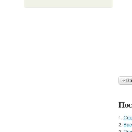
читат
Пос
1.
Сек
2.
Bpe
3.
Поя