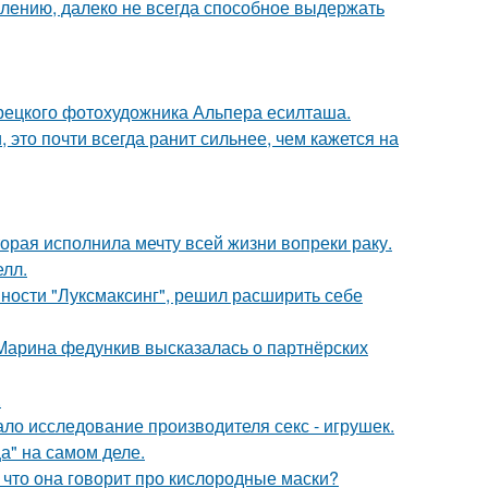
алению, далеко не всегда способное выдержать
урецкого фотохудожника Альпера есилташа.
 это почти всегда ранит сильнее, чем кажется на
орая исполнила мечту всей жизни вопреки раку.
лл.
ности "Луксмаксинг", решил расширить себе
 Марина федункив высказалась о партнёрских
.
ло исследование производителя секс - игрушек.
а" на самом деле.
 что она говорит про кислородные маски?