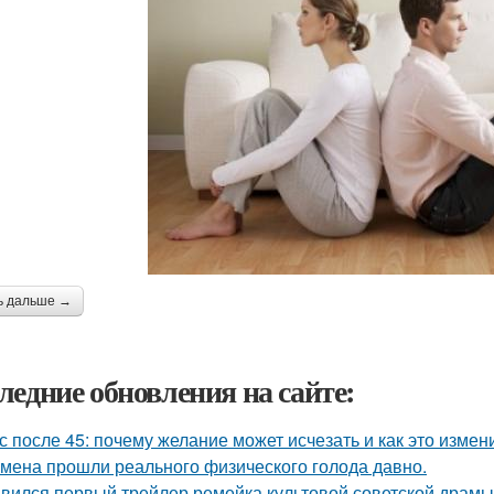
ь дальше →
ледние обновления на сайте:
с после 45: почему желание может исчезать и как это измени
мена прошли реального физического голода давно.
вился первый трейлер ремейка культовой советской драмы