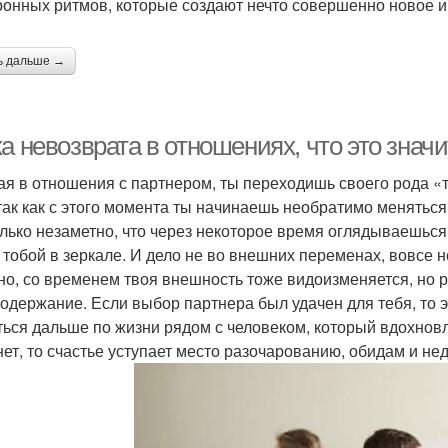
ронных ритмов, которые создают нечто совершенно новое и
ь дальше →
а невозврата в отношениях, что это значи
ая в отношения с партнером, ты переходишь своего рода «т
 так как с этого момента ты начинаешь необратимо менятьс
лько незаметно, что через некоторое время оглядываешься 
 тобой в зеркале. И дело не во внешних переменах, вовсе н
но, со временем твоя внешность тоже видоизменяется, но ре
содержание. Если выбор партнера был удачен для тебя, то 
ться дальше по жизни рядом с человеком, который вдохновл
нет, то счастье уступает место разочарованию, обидам и не