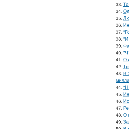
33.
То
34.
Од
35.
Лю
36.
Ин
37.
"Г
38.
"И
39.
Фа
40.
"Ч
41.
О 
42.
Тр
43.
В 
милли
44.
"Н
45.
Ин
46.
Ис
47.
Ре
48.
О 
49.
За
50.
В 