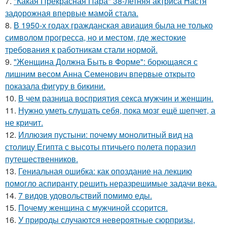
7.
"Какая Прекрасная Пара" 38-летняя актриса Настя
задорожная впервые мамой стала.
8.
В 1950-х годах гражданская авиация была не только
символом прогресса, но и местом, где жестокие
требования к работникам стали нормой.
9.
"Женщина Должна Быть в Форме": борющаяся с
лишним весом Анна Семенович впервые открыто
показала фигуру в бикини.
10.
В чем разница восприятия секса мужчин и женщин.
11.
Нужно уметь слушать себя, пока мозг ещё шепчет, а
не кричит.
12.
Иллюзия пустыни: почему монолитный вид на
столицу Египта с высоты птичьего полета поразил
путешественников.
13.
Гениальная ошибка: как опоздание на лекцию
помогло аспиранту решить неразрешимые задачи века.
14.
7 видов удовольствий помимо еды.
15.
Почему женщина с мужчиной ссорится.
16.
У природы случаются невероятные сюрпризы,