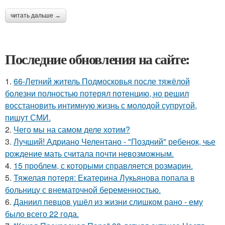
читать дальше →
Последние обновления на сайте:
1.
66-Летний житель Подмосковья после тяжёлой
болезни полностью потерял потенцию, но решил
восстановить интимную жизнь с молодой супругой,
пишут СМИ.
2.
Чего мы на самом деле хотим?
3.
Лучший! Адриано Челентано - "Поздний" ребенок, чье
рождение мать считала почти невозможным.
4.
15 проблем, с которыми справляется розмарин.
5.
Тяжелая потеря: Екатерина Лукьянова попала в
больницу с внематочной беременностью.
6.
Даниил певцов ушёл из жизни слишком рано - ему
было всего 22 года.