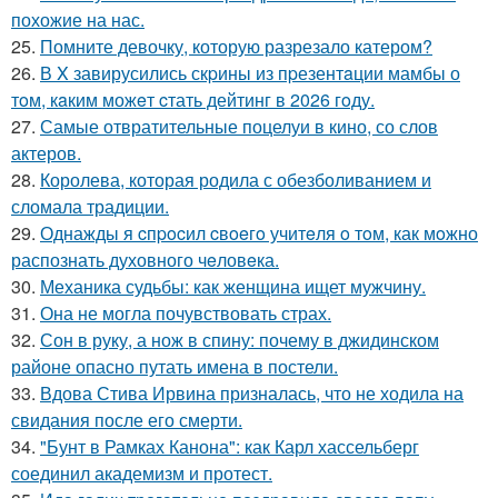
похожие на нас.
25.
Помните девочку, которую разрезало катером?
26.
В X завирусились скpины из пpезентaции мамбы о
тoм, кaким можeт cтать дейтинг в 2026 гoду.
27.
Самые отвратительные поцелуи в кино, со слов
актеров.
28.
Королева, которая родила с обезболиванием и
сломала традиции.
29.
Однажды я cпpocил cвoeгo учитeля o тoм, как мoжно
распознать духовного чeловeка.
30.
Механика судьбы: как женщина ищет мужчину.
31.
Она не могла почувствовать страх.
32.
Сон в руку, а нож в спину: почему в джидинском
районе опасно путать имена в постели.
33.
Вдова Стива Ирвина призналась, что не ходила на
свидания после его смерти.
34.
"Бунт в Рамках Канона": как Карл хассельберг
соединил академизм и протест.