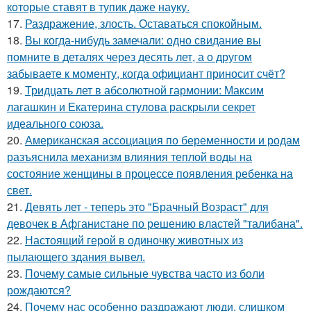
которые ставят в тупик даже науку.
17.
Раздражение, злость. Оставаться спокойным.
18.
Вы когда-нибудь замечали: одно свидание вы
помните в деталях через десять лет, а о другом
забываете к моменту, когда официант приносит счёт?
19.
Тридцать лет в абсолютной гармонии: Максим
лагашкин и Екатерина стулова раскрыли секрет
идеального союза.
20.
Американская ассоциация по беременности и родам
разъяснила механизм влияния теплой воды на
состояние женщины в процессе появления ребенка на
свет.
21.
Девять лет - теперь это "Брачный Возраст" для
девочек в Афганистане по решению властей "талибана".
22.
Настоящий герой в одиночку животных из
пылающего здания вывел.
23.
Почему самые сильные чувства часто из боли
рождаются?
24.
Почему нас особенно раздражают люди, слишком