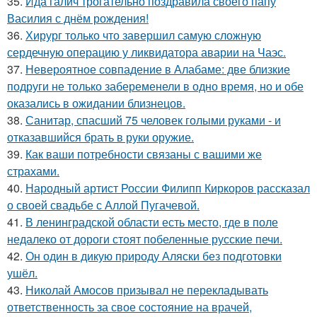
35.
Ида галич трогательно поздравила своего папу
Василия с днём рождения!
36.
Хирург только что завершил самую сложную
сердечную операцию у ликвидатора аварии на Чаэс.
37.
Невероятное совпадение в Алабаме: две близкие
подруги не только забеременели в одно время, но и обе
оказались в ожидании близнецов.
38.
Санитар, спасший 75 человек голыми руками - и
отказавшийся брать в руки оружие.
39.
Как ваши потребности связаны с вашими же
страхами.
40.
Народный артист России Филипп Киркоров рассказал
о своей свадьбе с Аллой Пугачевой.
41.
В ленинградской области есть место, где в поле
недалеко от дороги стоят побеленные русские печи.
42.
Он один в дикую природу Аляски без подготовки
ушёл.
43.
Николай Амосов призывал не перекладывать
ответственность за свое состояние на врачей,