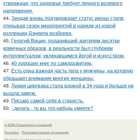
утверждая, что здоровье требует личного волевого
напряжения.
44.
Зендая вновь подтверждает статус иконы стиля,
открывая сезон мероприятий в наряде из новой
коллекции Дэниела розберри.
45.
Георгий Вицин, подаривший зрителям десятки
комичных образов, в реальности был глубоким
интеллектуалом, увлекавшимся йогой и искусством.
46.
40 хороших книг по саморазвитию.
47.
Есть одна важная часть тела у мужчины, на которую
обращают внимание многие женщины.
48.
Лидия циргвава стала вдовой в 34 года и больше не
вышла замуж.
49.
Письмо самoй себе в старость.
50.
- делать - то вы что-нибудь умеете?
© 2026 Психология отношений
Контакты
Пользовательское соглашение
Политика конфидециальности