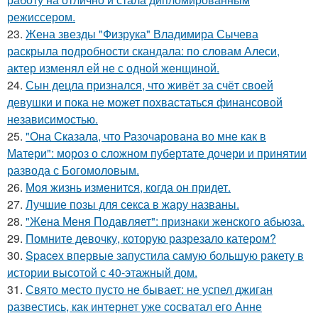
режиссером.
23.
Жена звезды "Физрука" Владимира Сычева
раскрыла подробности скандала: по словам Алеси,
актер изменял ей не с одной женщиной.
24.
Сын децла признался, что живёт за счёт своей
девушки и пока не может похвастаться финансовой
независимостью.
25.
"Она Сказала, что Разочарована во мне как в
Матери": мороз о сложном пубертате дочери и принятии
развода с Богомоловым.
26.
Моя жизнь изменится, когда он придет.
27.
Лучшие позы для секса в жару названы.
28.
"Жена Меня Подавляет": признаки женского абьюза.
29.
Помните девочку, которую разрезало катером?
30.
Spacex впервые запустила самую большую ракету в
истории высотой с 40-этажный дом.
31.
Свято место пусто не бывает: не успел джиган
развестись, как интернет уже сосватал его Анне