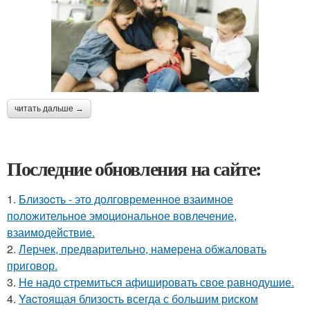
читать дальше →
Последние обновления на сайте:
1.
Близocть - это долговременное взаимное
положительное эмоциональное вовлечение,
взаимодействие.
2.
Лерчек, предварительно, намерена обжаловать
приговор.
3.
Hе надо стремиться афишировать свое равнодушие.
4.
Yacтоящая близость всегда с большим риском