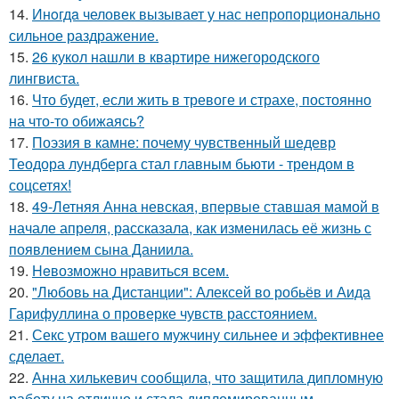
14.
Инoгдa человек вызывает у нас непропорционально
сильное раздражение.
15.
26 кукол нашли в квартире нижегородского
лингвиста.
16.
Что будет, если жить в тревоге и страхе, постоянно
на что-то обижаясь?
17.
Поэзия в камне: почему чувственный шедевр
Теодора лундберга стал главным бьюти - трендом в
соцсетях!
18.
49-Летняя Анна невская, впервые ставшая мамой в
начале апреля, рассказала, как изменилась её жизнь с
появлением сына Даниила.
19.
Heвозможно нравиться всем.
20.
"Любовь на Дистанции": Алексей во робьёв и Аида
Гарифуллина о проверке чувств расстоянием.
21.
Секс утром вашего мужчину сильнее и эффективнее
сделает.
22.
Анна хилькевич сообщила, что защитила дипломную
работу на отлично и стала дипломированным