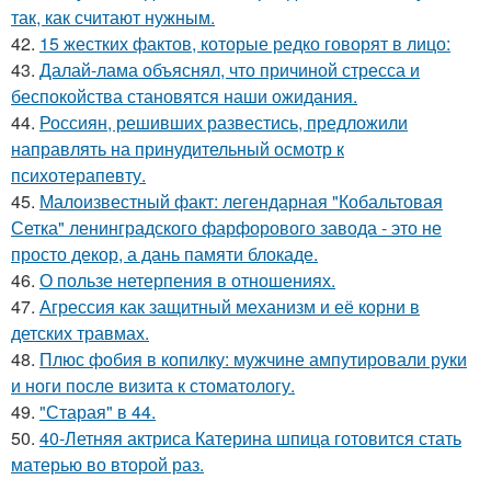
так, как считают нужным.
42.
15 жестких фактов, которые редко говорят в лицо:
43.
Далай-лама объяснял, что причиной стресса и
беспокойства становятся наши ожидания.
44.
Россиян, решивших развестись, предложили
направлять на принудительный осмотр к
психотерапевту.
45.
Малоизвестный факт: легендарная "Кобальтовая
Сетка" ленинградского фарфорового завода - это не
просто декор, а дань памяти блокаде.
46.
О пользе нетерпения в отношениях.
47.
Агрессия как защитный механизм и её корни в
детских травмах.
48.
Плюс фобия в копилку: мужчине ампутировали руки
и ноги после визита к стоматологу.
49.
"Старая" в 44.
50.
40-Летняя актриса Катерина шпица готовится стать
матерью во второй раз.