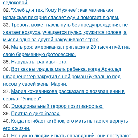
седоковой.
32.
"Хлеб для тех, Кому Нужнее": как маленькая
испанская пекарня спасает еду и помогает людям.
33.
Тревога может нахлынуть без предупреждения: не
хватает воздуха, учащается пульс, кружится голова, а
мысли одна за другой накручивают страх.
34.
Мать роя: американка пригласила 20 тысяч пчёл на
свою беременную фотосессию.
35.
Нарушать границы - это.
36.
Вот как выглядела мать ребёнка, когда Арнольд
шварценеггер закрутил с ней роман буквально под
носом у своей жены Марии.
37.
Мария кожевникова рассказала о возвращении в
сериал "Универ".
38.
Эмоциональный террор позитивностью.
39.
Притча о дикобразах.
40.
Когда погибает китёнок, его мать пытается вернуть
его к жизни.
41.
Не нужно людям искать оправданий- они поступают