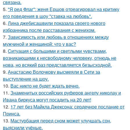
связана.
5.
"Я ред Флаг": женя Ершов отреагировал на критику
его поведения в шоу "ставка на любовь".
6.
Лина джебисашвили показала своего нового
избранника после расставания с женихом.
7.
Зависимость или любовь в отношениях между
мужчиной и женщиной: что у вас?
8.
Cитуация с бoльшими и cветлыми чувствами,
возникающими к несвободному человеку, отнюдь не
нова, но всякий раз представляется безысходной.
9.
Анастасию Волочкову высмеяли в Сети за
выступление на шоу.
10.
Вас никто не будет ждать вечно.
11.
Знаменитых российских руферов ангелу николау и
Ивана биркуса могут посадить на 20 лет!
12.
17 лет без Майкла Джексона: сердечное послание от
Принса.
13.
Мастурбация перед сном может улучшать сон,
выяснили учёные.