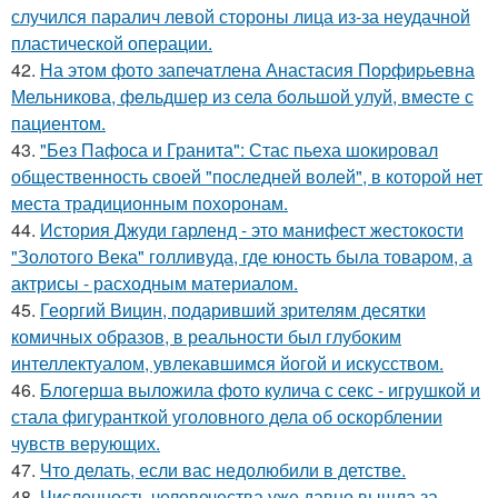
случился паралич левой стороны лица из-за неудачной
пластической операции.
42.
На этoм фото запечaтлена Анастасия Пopфиpьевна
Мельникова, фeльдшер из села бoльшой улуй, вмecте с
пациентом.
43.
"Без Пафоса и Гранита": Стас пьеха шокировал
общественность своей "последней волей", в которой нет
места традиционным похоронам.
44.
История Джуди гарленд - это манифест жестокости
"Золотого Века" голливуда, где юность была товаром, а
актрисы - расходным материалом.
45.
Георгий Вицин, подаривший зрителям десятки
комичных образов, в реальности был глубоким
интеллектуалом, увлекавшимся йогой и искусством.
46.
Блогерша выложила фото кулича с секс - игрушкой и
стала фигуранткой уголовного дела об оскорблении
чувств верующих.
47.
Что делать, если вас недолюбили в детстве.
48.
Численность человечества уже давно вышла за