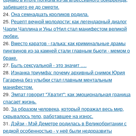
забившего ее до смерти.
24.
Она семнадцать кроликов родила.
25.
Рецепт вечной молодости: как легендарный диалог
Чарли Чаплина и Уны о'Нил стал манифестом великой
любви.
26.
Вместо каратов - галька: как криминальные драмы
пингвинов из-за камней стали главным бьюти - мемом о
браке.
27.
Быть сексуальной - это значит ….
28.
Изнанка триумфа: почему архивный снимок Юрия
Гагарина без улыбки стал главным ментальным
манифестом.
29.
Эмпат говорит "Хватит": как эмоциональная граница
спасает жизнь.
30.
За образом человека, который поражал весь мир,
скрывалось тело, работавшее на износ.
31.
Дэйзи - Мэй Деметре родилась в Великобритании с
редкой особенностью - у неё были недоразвиты