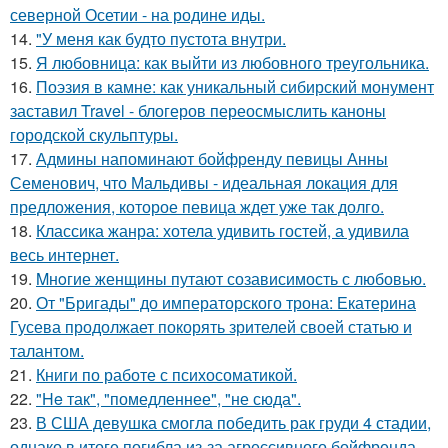
северной Осетии - на родине иды.
14.
"У меня как будто пустота внутри.
15.
Я любовница: как выйти из любовного треугольника.
16.
Поэзия в камне: как уникальный сибирский монумент
заставил Travel - блогеров переосмыслить каноны
городской скульптуры.
17.
Админы напоминают бойфренду певицы Анны
Семенович, что Мальдивы - идеальная локация для
предложения, которое певица ждет уже так долго.
18.
Классика жанра: хотела удивить гостей, а удивила
весь интернет.
19.
Mнoгие женщины путают созависимость с любовью.
20.
От "Бригады" до императорского трона: Екатерина
Гусева продолжает покорять зрителей своей статью и
талантом.
21.
Книги по работе с психосоматикой.
22.
"He так", "помедленнее", "не сюда".
23.
В США девушка смогла победить рак груди 4 стадии,
однако в итоге погибла из-за агрессивного бойфренда,