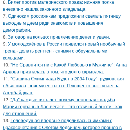
6.
Билет против материнского права: нижняя полка
внезапно нашла законного владельца.
7.
Одиноким россиянкам предложили сделать пятницу
выходным днём ради знакомств и повышения
демографии.
8.
Заговор на кольцо: привлечение денег и удачи.
9.
У молодожёнов в России появился новый необычный
тренд - делать рентген - снимки с обручальными
кольцами.
10.
"Не Сравнится ни с Какой Любовью к Мужчине": Анна
Ардова призналась в том, что долго скрывала.
11.
"Сашина Олимпиада Будет в 2034 Году": рудковская
объяснила, почему ее сын от Плющенко выступает за
Азербайджан.
12.
"Да" каждые пять лет: почему неоновая свадьба
Марии горбань в Лас-вегасе - это отличный бьюти - хак
для отношений.
13.
Телеведущая впервые поделилась снимками с
бракосочетания с Олегом ледвичем, которое прошло в