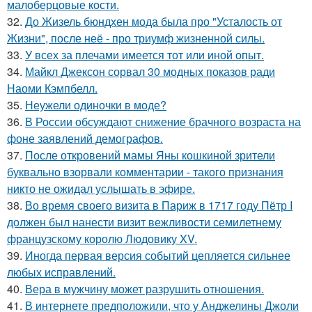
малоберцовые кости.
32.
До Жизель бюндхен мода была про "Усталость от
Жизни", после неё - про триумф жизненной силы.
33.
У всех за плечами имеется тот или иной опыт.
34.
Майкл Джексон сорвал 30 модных показов ради
Наоми Кэмпбелл.
35.
Неужели одиночки в моде?
36.
В России обсуждают снижение брачного возраста на
фоне заявлений демографов.
37.
После откровений мамы Яны кошкиной зрители
буквально взорвали комментарии - такого признания
никто не ожидал услышать в эфире.
38.
Во время своего визита в Париж в 1717 году Пётр I
должен был нанести визит вежливости семилетнему
французскому королю Людовику XV.
39.
Иногда первая версия событий цепляется сильнее
любых исправлений.
40.
Вера в мужчину может разрушить отношения.
41.
В интернете предположили, что у Анджелины Джоли