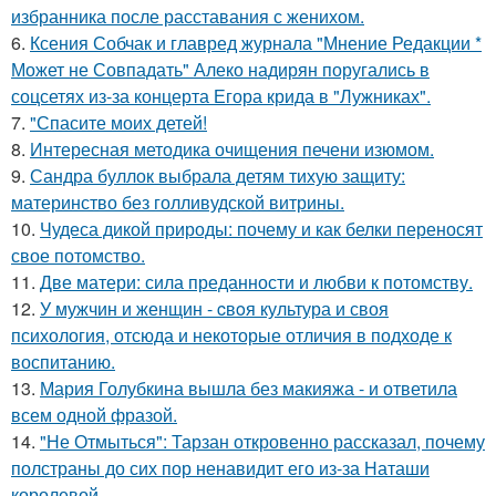
избранника после расставания с женихом.
6.
Ксения Собчак и главред журнала "Мнение Редакции *
Может не Совпадать" Алеко надирян поругались в
соцсетях из-за концерта Егора крида в "Лужниках".
7.
"Спасите моих детей!
8.
Интересная методика очищения печени изюмом.
9.
Сандра буллок выбрала детям тихую защиту:
материнство без голливудской витрины.
10.
Чудеса дикой природы: почему и как белки переносят
свое потомство.
11.
Две матери: сила преданности и любви к потомству.
12.
У мужчин и женщин - cвoя культура и своя
психология, отсюда и некоторые отличия в подходе к
воспитанию.
13.
Мария Голубкина вышла без макияжа - и ответила
всем одной фразой.
14.
"Не Отмыться": Тарзан откровенно рассказал, почему
полстраны до сих пор ненавидит его из-за Наташи
королевой.