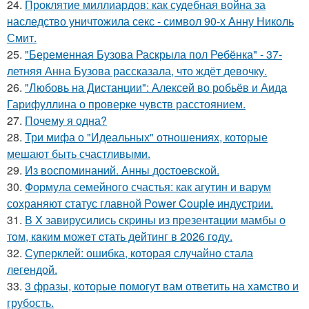
24.
Проклятие миллиардов: как судебная война за
наследство уничтожила секс - символ 90-х Анну Николь
Смит.
25.
"Беременная Бузова Раскрыла пол Ребёнка" - 37-
летняя Анна Бузова рассказала, что ждёт девочку.
26.
"Любовь на Дистанции": Алексей во робьёв и Аида
Гарифуллина о проверке чувств расстоянием.
27.
Почему я одна?
28.
Три мифа о "Идеальных" отношениях, которые
мешают быть счастливыми.
29.
Из воспоминаний. Анны достоевской.
30.
Формула семейного счастья: как агутин и варум
сохраняют статус главной Power Couple индустрии.
31.
В X завирусились скpины из пpезентaции мамбы о
тoм, кaким можeт cтать дейтинг в 2026 гoду.
32.
Суперклей: ошибка, которая случайно стала
легендой.
33.
3 фразы, которые помогут вам ответить на хамство и
грубость.