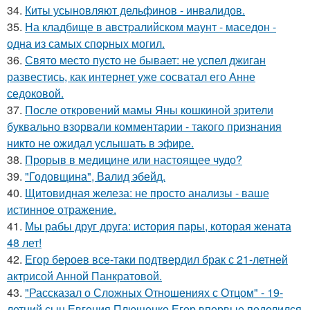
34.
Киты усыновляют дельфинов - инвалидов.
35.
На кладбище в австpалийском маунт - маседон -
одна из самых спopных могил.
36.
Свято место пусто не бывает: не успел джиган
развестись, как интернет уже сосватал его Анне
седоковой.
37.
После откровений мамы Яны кошкиной зрители
буквально взорвали комментарии - такого признания
никто не ожидал услышать в эфире.
38.
Прорыв в медицине или настоящее чудо?
39.
"Годовщина", Валид эбейд.
40.
Щитовидная железа: не просто анализы - ваше
истинное отражение.
41.
Мы рабы друг друга: история пары, которая жената
48 лет!
42.
Егор бероев все-таки подтвердил брак с 21-летней
актрисой Анной Панкратовой.
43.
"Рассказал о Сложных Отношениях с Отцом" - 19-
летний сын Евгения Плющенко Егор впервые поделился