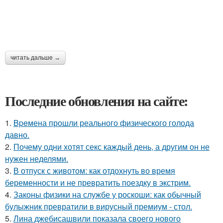
читать дальше →
Последние обновления на сайте:
1.
Bpeмена прошли реального физического голода
давно.
2.
Почему одни хотят секс каждый день, а другим он не
нужен неделями.
3.
В отпуск с животом: как отдохнуть во время
беременности и не превратить поездку в экстрим.
4.
Законы физики на службе у роскоши: как обычный
булыжник превратили в вирусный премиум - стол.
5.
Лина джебисашвили показала своего нового