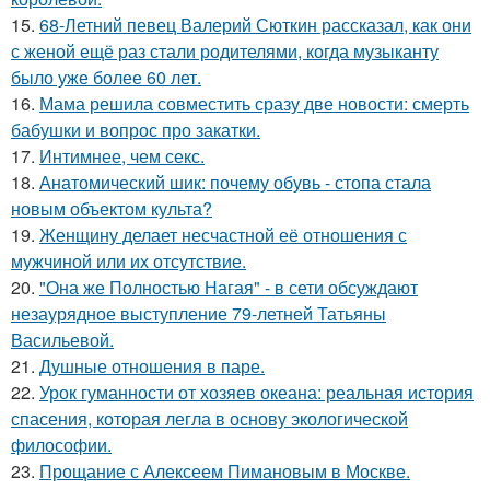
15.
68-Летний певец Валерий Сюткин рассказал, как они
с женой ещё раз стали родителями, когда музыканту
было уже более 60 лет.
16.
Мама решила совместить сразу две новости: смерть
бабушки и вопрос про закатки.
17.
Интимнее, чем секс.
18.
Анатомический шик: почему обувь - стопа стала
новым объектом культа?
19.
Женщину делает несчастной её отношения с
мужчиной или их отсутствие.
20.
"Она же Полностью Нагая" - в сети обсуждают
незаурядное выступление 79-летней Татьяны
Васильевой.
21.
Душные отношения в паре.
22.
Урок гуманности от хозяев океана: реальная история
спасения, которая легла в основу экологической
философии.
23.
Прощание с Алексеем Пимановым в Москве.