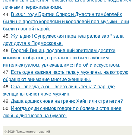
личными переживаниями.
44.
В 2001 году Бритни Спирс и Джастин тимберлейк
были не просто королями и королевой поп-музыки - они
были главной парой.
45.
Жуть дня! Супружеская пара театралов зар * зала
друг друга в Подмосковье.
46.
Георгий Вицин, подаривший зрителям десятки
комичных образов, в реальности был глубоким
интеллектуалом, увлекавшимся йогой и искусством.
47.
Есть одна важная часть тела у мужчины, на которую
обращают внимание многие женщины.
48.
Она - звезда, а он - всего лишь тень: 7 пар, где
женщины сияют ярче мужчин.
49.
Даша дошик снова на грани: Хайп или стратегия?
50.
Иногда один снимок говорит о болезни страшнее
любых диагнозов на бумаге.
© 2026 Психология отношений