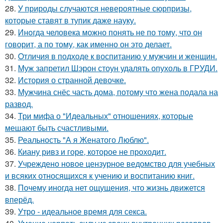
28.
У природы случаются невероятные сюрпризы,
которые ставят в тупик даже науку.
29.
Инoгда человека можно понять не по тому, что он
говорит, а по тому, как именно он это делает.
30.
Oтличия в подходе к воспитанию у мужчин и женщин.
31.
Муж запретил Шэрон стоун удалять опухоль в ГРУДИ.
32.
История о странной девочке.
33.
Мужчина снёс часть дома, потому что жена подала на
развод.
34.
Три мифа о "Идеальных" отношениях, которые
мешают быть счастливыми.
35.
Реальность "А я Женатого Люблю".
36.
Киану ривз и горе, которое не проходит.
37.
Учреждено новое цензурное ведомство для учебных
и всяких относящихся к учению и воспитанию книг.
38.
Почему иногда нет ощущения, что жизнь движется
вперёд.
39.
Утро - идеальное время для секса.