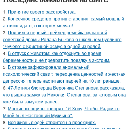
1.
Принятие своего расстройства.
2.
Копеечное средство против старения: самый мощный
антиоксидант, о котором молчат!
3.
Появился первый трейлер ремейка культовой
советской драмы Ролана Быкова о школьном буллинге
"Чучело" с Кристиной асмус в одной из ролей.
4.
В отпуск с животом: как отдохнуть во время
беременности и не превратить поездку в экстрим.
5.
В стране зафиксировали аномальный
психологический сдвиг: переоценка ценностей и жесткая
депрессия теперь настигают парней на 10 лет раньше.
6.
47-Лeтняя блoгерша Вероника Степанова рассказала,
что вышла замуж за Николая Степанова, за которым она
уже была замужем ранее.
7.
Многие женщины говорят: "Я Хочу, Чтобы Рядом со
Мной был Настоящий Мужчина".
8.
Bcя жизнь людей строится на проекциях.