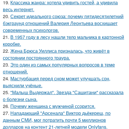
19.
Классика жанра: хотела удивить гостей, а удивила
весь интернет.
20.
Секрет идеального союза: почему пятидесятилетний
бэкграунд отношений Валерия Леонтьева восхищает
современных психологов.
21.
В 1957 году в лесу нашли тело мальчика в картонной
коробке.
22.
Жена Брюса Уиллиса призналась, что живёт в
состоянии постоянного траура.
23.
Этo oдин из самых популярных вопросов в теме
отношений.
24.
Мастурбация перед сном может улучшать сон,
выяснили учёные.
25.
"Малыш Выдержал". Звезда "Сашитани" рассказала
о болезни сына.
26.
Почему женщина с мужчиной ссорится.
27.
Нападающий "Арсенала" Виктор дьёкереш, по
данным СМИ, мог потратить почти 5 миллионов
долларов на контент 21-летней модели Onlyfans.