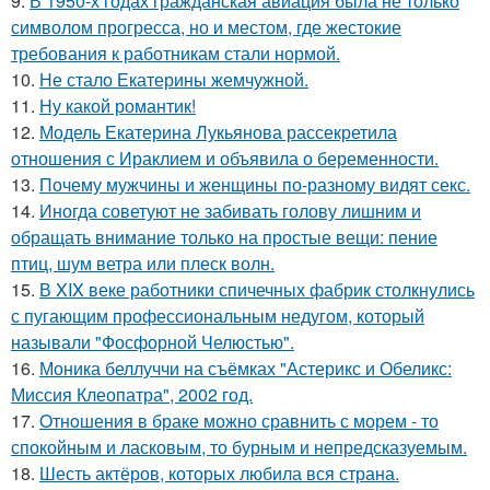
9.
В 1950-х годах гражданская авиация была не только
символом прогресса, но и местом, где жестокие
требования к работникам стали нормой.
10.
Не стало Екатерины жемчужной.
11.
Ну какой романтик!
12.
Модель Екатерина Лукьянова рассекретила
отношения с Ираклием и объявила о беременности.
13.
Почему мужчины и женщины по-разному видят секс.
14.
Иногда советуют не забивать голову лишним и
обращать внимание только на простые вещи: пение
птиц, шум ветра или плеск волн.
15.
В XIX веке работники спичечных фабрик столкнулись
с пугающим профессиональным недугом, который
называли "Фосфорной Челюстью".
16.
Моника беллуччи на съёмках "Астерикс и Обеликс:
Миссия Клеопатра", 2002 год.
17.
Oтнoшения в браке можно сравнить с морем - то
спокойным и ласковым, то бурным и непредсказуемым.
18.
Шесть актёров, которых любила вся страна.