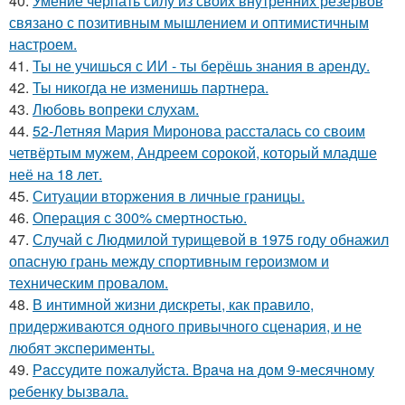
40.
Умение черпать силу из своих внутренних резервов
связано с позитивным мышлением и оптимистичным
настроем.
41.
Ты не учишься с ИИ - ты берёшь знания в аренду.
42.
Ты никогда не изменишь партнера.
43.
Любовь вопреки слухам.
44.
52-Летняя Мария Миронова рассталась со своим
четвёртым мужем, Андреем сорокой, который младше
неё на 18 лет.
45.
Ситуации вторжения в личные границы.
46.
Операция с 300% смертностью.
47.
Случай с Людмилой турищевой в 1975 году обнажил
опасную грань между спортивным героизмом и
техническим провалом.
48.
В интимной жизни дискреты, как правило,
придерживаются одного привычного сценария, и не
любят эксперименты.
49.
Рaссудите пожалуйста. Врaчa нa дoм 9-месячнoму
pебенку bызвaла.