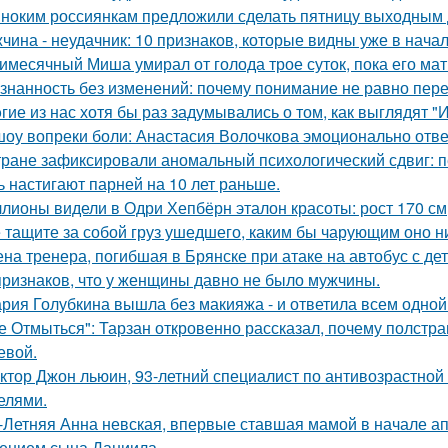
ноким россиянкам предложили сделать пятницу выходным 
чина - неудачник: 10 признаков, которые видны уже в нача
имесячный Миша умирал от голода трое суток, пока его мат
знанность без изменений: почему понимание не равно пер
гие из нас хотя бы раз задумывались о том, как выглядят 
шоу вопреки боли: Анастасия Волочкова эмоционально отве
тране зафиксировали аномальный психологический сдвиг: п
ь настигают парней на 10 лет раньше.
лионы видели в Одри Хепбёрн эталон красоты: рост 170 см, т
 тащите за собой груз ушедшего, каким бы чарующим оно ни
на тренера, погибшая в Брянске при атаке на автобус с де
признаков, что у женщины давно не было мужчины.
рия Голубкина вышла без макияжа - и ответила всем одной
е Отмыться": Тарзан откровенно рассказал, почему полстра
евой.
ктор Джон льюин, 93-летний специалист по антивозрастной 
елями.
-Летняя Анна невская, впервые ставшая мамой в начале апр
ением сына Даниила.