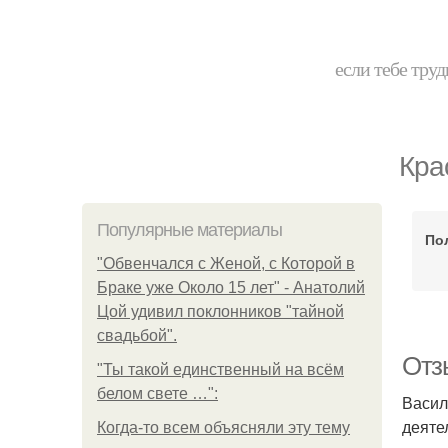
если тебе труд
Кра
Популярные материалы
По
"Обвенчался с Женой, с Которой в
Браке уже Около 15 лет" - Анатолий
Цой удивил поклонников "тайной
свадьбой".
Отзы
"Ты такой единственный на всём
белом свете …":
Васил
деяте
Когда-то всем объясняли эту тему