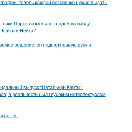
ографии: теперь каждой россиянке нужно выдать
ессики Паркер изменило свадебную моду.
" Кейси и Нейта?
аемое решение: он поднял правую руку и
андальный выпуск "Натальной Карты".
ов, в реальности был глубоким интеллектуалом,
льности.