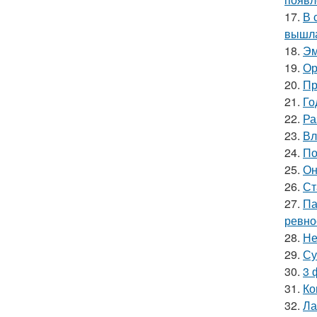
17.
В 
вышла
18.
Эм
19.
Ор
20.
Пр
21.
Го
22.
Ра
23.
Вл
24.
По
25.
Он
26.
Ст
27.
Па
ревно
28.
Не
29.
Су
30.
3 
31.
Ко
32.
Ла