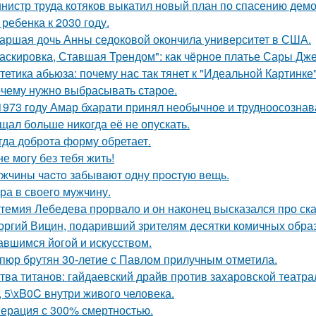
нистр труда котяков выкатил новый план по спасению дем
 ребенка к 2030 году.
аршая дочь Анны седоковой окончила университет в США.
аскировка, Ставшая Трендом": как чёрное платье Сары Дж
тетика абьюза: почему нас так тянет к "Идеальной Картинке
чему нужно выбрасывать старое.
1973 году Амар бхарати принял необычное и трудноосознав
щал больше никогда её не опускать.
гда доброта форму обретает.
не могу без тебя жить!
жчины чacтo зaбывaют oдну пpocтую вeщь.
ра в своего мужчину.
темия Лебедева прорвало и он наконец высказался про ск
оргий Вицин, подаривший зрителям десятки комичных образ
авшимся йогой и искусством.
пюр брутян 30-летие с Павлом прилучным отметила.
тва титанов: гайдаевский драйв против захаровской театра
, 5\xB0C внутри живого человека.
ерация с 300% смертностью.