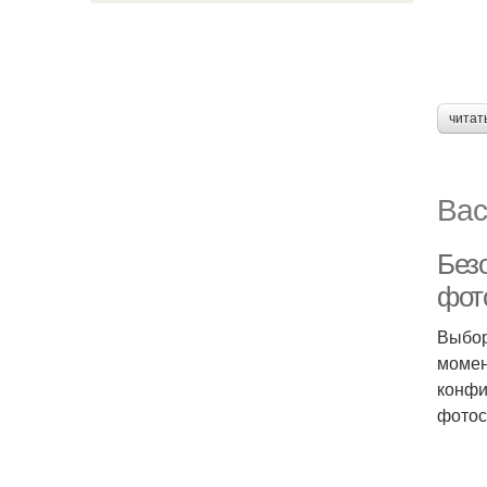
читат
Вас
Без
фот
Выбор
момен
конфи
фотос