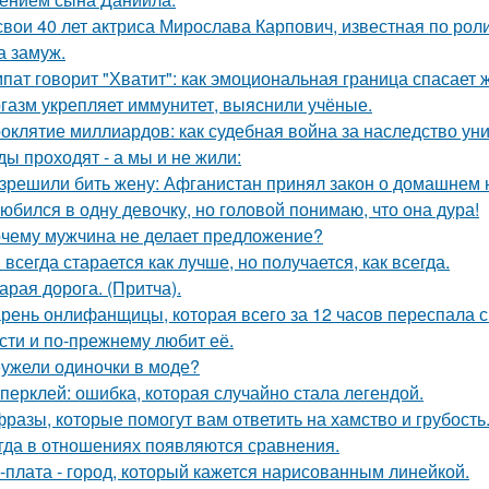
свои 40 лет актриса Мирослава Карпович, известная по ро
 замуж.
пат говорит "Хватит": как эмоциональная граница спасает 
газм укрепляет иммунитет, выяснили учёные.
оклятие миллиардов: как судебная война за наследство уни
ды проходят - а мы и не жили:
зрешили бить жену: Афганистан принял закон о домашнем 
юбился в одну девочку, но головой понимаю, что она дура!
чему мужчина не делает предложение?
 всегда старается как лучше, но получается, как всегда.
арая дорога. (Притча).
рень онлифанщицы, которая всего за 12 часов переспала с
сти и по-прежнему любит её.
ужели одиночки в моде?
перклей: ошибка, которая случайно стала легендой.
фразы, которые помогут вам ответить на хамство и грубость
гда в отношениях появляются сравнения.
-плата - город, который кажется нарисованным линейкой.