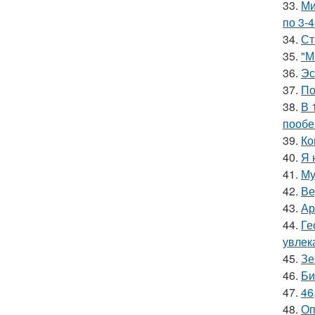
33.
Ми
по 3-4
34.
Ст
35.
"М
36.
Эс
37.
По
38.
В 
пообе
39.
Ко
40.
Я 
41.
Му
42.
Ве
43.
Ар
44.
Ге
увлек
45.
Зе
46.
Би
47.
46
48.
Оп