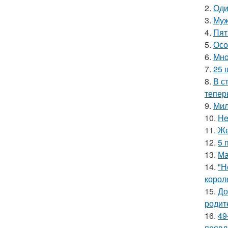
2.
Оди
3.
Муж
4.
Пят
5.
Осо
6.
Mнo
7.
25 
8.
В с
тепер
9.
Мил
10.
He
11.
Же
12.
5 
13.
Ма
14.
"Н
корол
15.
До
родит
16.
49
появл