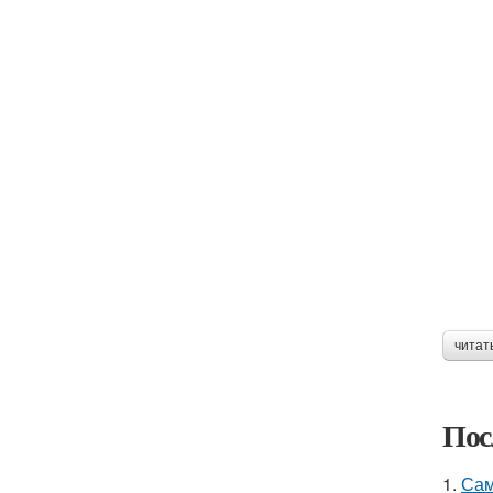
читат
Пос
1.
Сам