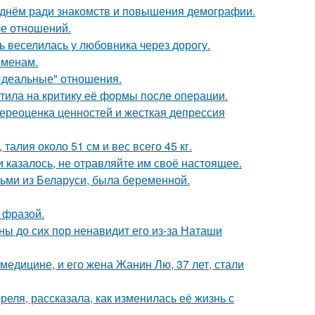
днём ради знакомств и повышения демографии.
ле отношений.
ь веселилась у любовника через дорогу.
еменам.
"Идеальные" отношения.
тила на критику её формы после операции.
ереоценка ценностей и жесткая депрессия
алия около 51 см и вес всего 45 кг.
 казалось, не отравляйте им своё настоящее.
тьми из Беларуси, была беременной.
 фразой.
ны до сих пор ненавидит его из-за Наташи
медицине, и его жена Жанин Лю, 37 лет, стали
еля, рассказала, как изменилась её жизнь с