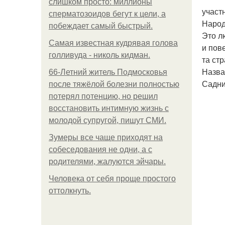
слишком просто: миллионы
участ
сперматозоидов бегут к цели, а
Народ
побеждает самый быстрый.
Это л
Самая известная кудрявая голова
и пов
голливуда - николь кидман.
та ст
Назва
66-Летний житель Подмосковья
Садни
после тяжёлой болезни полностью
потерял потенцию, но решил
восстановить интимную жизнь с
молодой супругой, пишут СМИ.
Зумеры все чаще приходят на
собеседования не одни, а с
родителями, жалуются эйчары.
Человека от себя проще простого
оттолкнуть.