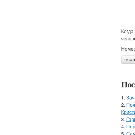
Когда
челов
Номер
читат
Пос
1.
Зач
2.
Поя
Крист
3.
Гар
4.
Пер
5.
Сам