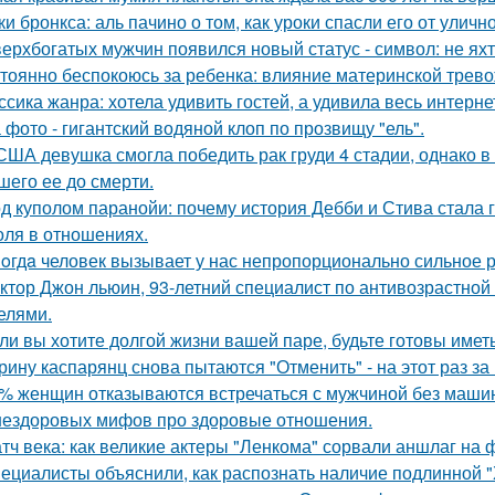
ки бронкса: аль пачино о том, как уроки спасли его от уличн
верхбогатых мужчин появился новый статус - символ: не яхт
тоянно беспокоюсь за ребенка: влияние материнской трево
ссика жанра: хотела удивить гостей, а удивила весь интерне
 фото - гигантский водяной клоп по прозвищу "ель".
США девушка смогла победить рак груди 4 стадии, однако в 
шего ее до смерти.
д куполом паранойи: почему история Дебби и Стива стала
оля в отношениях.
oгдa человек вызывает у нас непропорционально сильное 
ктор Джон льюин, 93-летний специалист по антивозрастной 
елями.
ли вы хотите долгой жизни вашей паре, будьте готовы имет
рину каспарянц снова пытаются "Отменить" - на этот раз за
% женщин отказываются встречаться с мужчиной без маши
нездоровых мифов про здоровые отношения.
тч века: как великие актеры "Ленкома" сорвали аншлаг на 
ециалисты объяснили, как распознать наличие подлинной "