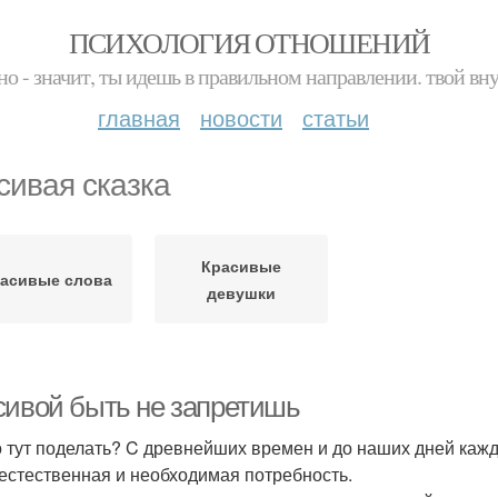
ПСИХОЛОГИЯ ОТНОШЕНИЙ
но - значит, ты идешь в правильном направлении. твой вн
главная
новости
статьи
сивая сказка
Красивые
асивые слова
девушки
сивой быть не запретишь
о тут поделать? C древнейших времен и до наших дней каж
 естественная и необходимая потребность.