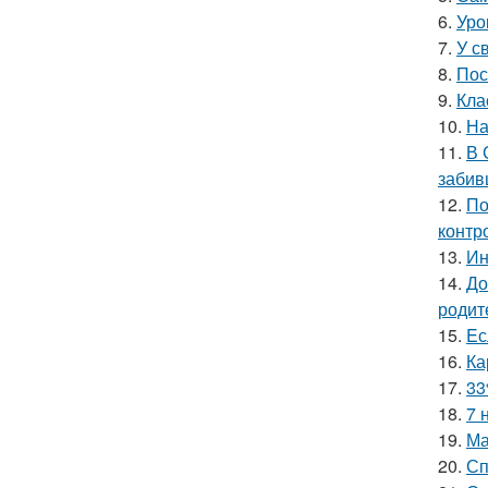
6.
Уро
7.
У с
8.
Пос
9.
Кла
10.
На
11.
В 
забив
12.
По
контр
13.
Ин
14.
До
родит
15.
Eс
16.
Ка
17.
33
18.
7 
19.
Ма
20.
Сп