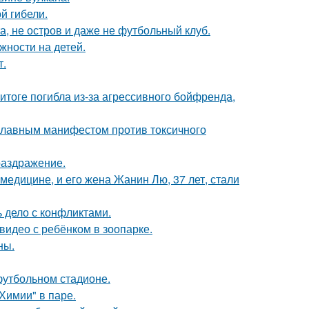
ой гибели.
а, не остров и даже не футбольный клуб.
жности на детей.
т.
итоге погибла из-за агрессивного бойфренда,
 главным манифестом против токсичного
раздражение.
медицине, и его жена Жанин Лю, 37 лет, стали
ь дело с конфликтами.
 видео с ребёнком в зоопарке.
ны.
футбольном стадионе.
Химии" в паре.