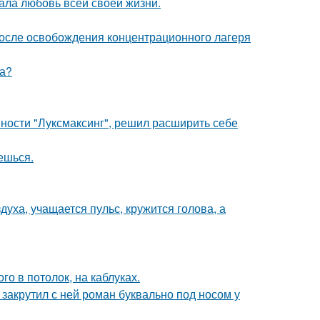
ала любовь всей своей жизни.
осле освобождения концентрационного лагеря
ра?
ности "Луксмаксинг", решил расширить себе
аешься.
уха, учащается пульс, кружится голова, а
о в потолок, на каблуках.
 закрутил с ней роман буквально под носом у