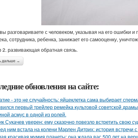
 вы разговариваете с человеком, указывая на его ошибки и
ека, сотрудника, ребенка, занижает его самооценку, уничтож
 2. развивающая обратная связь.
ь дальше →
ледние обновления на сайте:
атие - это не случайность: яйцеклетка сама выбирает сперм
вился первый трейлер ремейка культовой советской драмы
иной асмус в одной из ролей.
ик Сукачев уверен: ему сказочно повезло встретить свою су
ед ним встала на колени Марлен Дитрих: история встречи с
ая красивая мумия планеты: она ждала вас 500 лет на вер