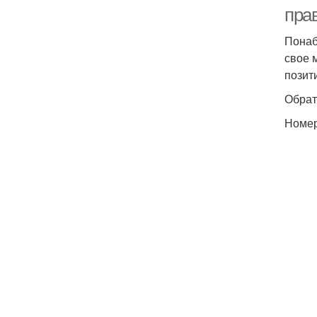
пра
Понаб
свое 
позит
Обрат
Номер