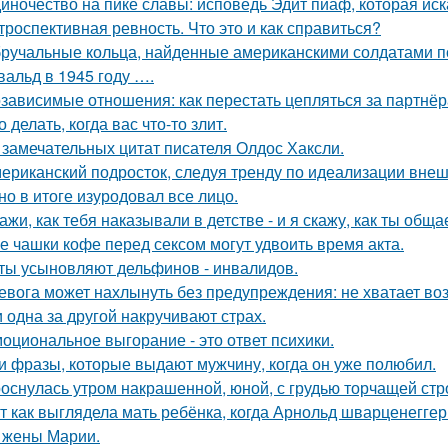
иночество на пике славы: исповедь Эдит пиаф, которая иск
троспективная ревность. Что это и как справиться?
ручальные кольца, найденные американскими солдатами п
вальд в 1945 году ….
зависимые отношения: как перестать цепляться за партнё
о делать, когда вас что-то злит.
 замечательных цитат писателя Олдос Хаксли.
ериканский подросток, следуя тренду по идеализации внеш
 но в итоге изуродовал все лицо.
ажи, как тебя наказывали в детстве - и я скажу, как ты общ
е чашки кофе перед сексом могут удвоить время акта.
ты усыновляют дельфинов - инвалидов.
евога может нахлынуть без предупреждения: не хватает возд
 одна за другой накручивают страх.
оциональное выгорание - это ответ психики.
и фразы, которые выдают мужчину, когда он уже полюбил.
оснулась утром накрашенной, юной, с грудью торчащей строг
т как выглядела мать ребёнка, когда Арнольд шварценеггер
 жены Марии.