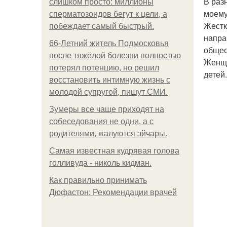
В раз
слишком просто: миллионы
моему
сперматозоидов бегут к цели, а
Жестк
побеждает самый быстрый.
напра
66-Летний житель Подмосковья
общес
после тяжёлой болезни полностью
Женщи
потерял потенцию, но решил
детей
восстановить интимную жизнь с
молодой супругой, пишут СМИ.
Зумеры все чаще приходят на
собеседования не одни, а с
родителями, жалуются эйчары.
Самая известная кудрявая голова
голливуда - николь кидман.
Как правильно принимать
Дюфастон: Рекомендации врачей