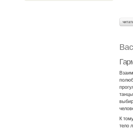
читат
Вас
Гар
Взаим
полюб
прогу
танцы
выбир
челов
К том
тело 