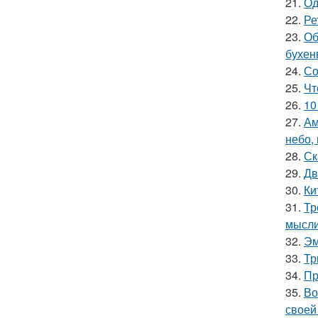
21.
Од
22.
Ре
23.
Об
бухен
24.
Со
25.
Чт
26.
10
27.
Ам
небо,
28.
Ск
29.
Дв
30.
Ки
31.
Тр
мысли
32.
Эм
33.
Тр
34.
Пр
35.
Во
своей