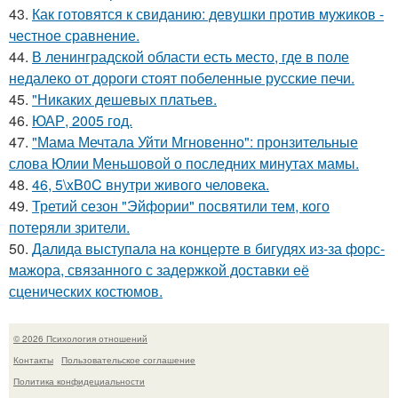
43.
Как готовятся к свиданию: девушки против мужиков -
честное сравнение.
44.
В ленинградской области есть место, где в поле
недалеко от дороги стоят побеленные русские печи.
45.
"Никаких дешевых платьев.
46.
ЮАР, 2005 год.
47.
"Мама Мечтала Уйти Мгновенно": пронзительные
слова Юлии Меньшовой о последних минутах мамы.
48.
46, 5\xB0C внутри живого человека.
49.
Третий сезон "Эйфории" посвятили тем, кого
потеряли зрители.
50.
Далида выступала на концерте в бигудях из-за форс-
мажора, связанного с задержкой доставки её
сценических костюмов.
© 2026 Психология отношений
Контакты
Пользовательское соглашение
Политика конфидециальности