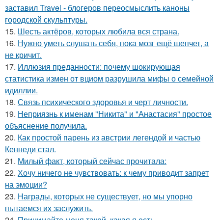
заставил Travel - блогеров переосмыслить каноны
городской скульптуры.
15.
Шесть актёров, которых любила вся страна.
16.
Нужно уметь слушать себя, пока мозг ещё шепчет, а
не кричит.
17.
Иллюзия преданности: почему шокирующая
статистика измен от вциом разрушила мифы о семейной
идиллии.
18.
Связь психического здоровья и черт личности.
19.
Неприязнь к именам "Никита" и "Анастасия" простое
объяснение получила.
20.
Как простой парень из австрии легендой и частью
Кеннеди стал.
21.
Милый факт, который сейчас прочитала:
22.
Хочу ничего не чувствовать: к чему приводит запрет
на эмоции?
23.
Награды, которых не существует, но мы упорно
пытаемся их заслужить.
24.
Принимайте меня такой, какая я есть.