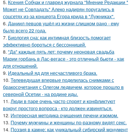
5.
Ксения Собчак и главред журнала "Мнение Редакции *
Может не Совпадать" Алеко надирян поругались в
соцсетях из-за концерта Егора крида в "Лужниках".
6.
Даниил певцов ушёл из жизни слишком рано - ему
было всего 22 года.
7.
Биология сна: как интимная близость помогает
эффективно бороться с бессонницей.
8.
"Да" каждые пять лет: почему неоновая свадьба
Марии горбань в Лас-вегасе - это отличный бьюти - хак
для отношений.
9.
Идеальный яд для несчастливого брака.
10.
Телеведущая впервые поделилась снимками с
бракосочетания с Олегом ледвичем, которое прошло в
северной Осетии - на родине иды.
11.
Люди в паре очень часто спорят и конфликтуют
вокруг простого вопроса - кто должен извиняться.
12.
Интересная методика очищения печени изюмом.
13.
Почему мужчины и женщины по-разному видят секс.
14.
Поэзия в камне: как уникальный сибирский монумент