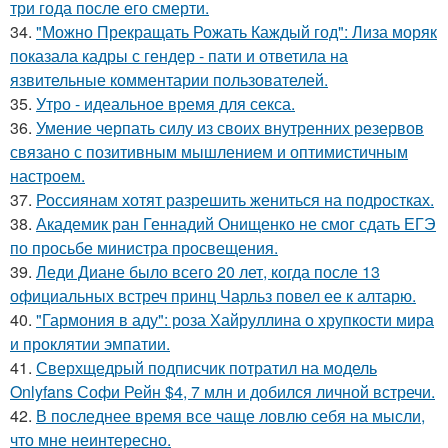
три года после его смерти.
34.
"Можно Прекращать Рожать Каждый год": Лиза моряк
показала кадры с гендер - пати и ответила на
язвительные комментарии пользователей.
35.
Утро - идеальное время для секса.
36.
Умение черпать силу из своих внутренних резервов
связано с позитивным мышлением и оптимистичным
настроем.
37.
Россиянам хотят разрешить жениться на подростках.
38.
Академик ран Геннадий Онищенко не смог сдать ЕГЭ
по просьбе министра просвещения.
39.
Леди Диане было всего 20 лет, когда после 13
официальных встреч принц Чарльз повел ее к алтарю.
40.
"Гармония в аду": роза Хайруллина о хрупкости мира
и проклятии эмпатии.
41.
Сверхщедрый подписчик потратил на модель
Onlyfans Софи Рейн $4, 7 млн и добился личной встречи.
42.
В последнее время все чаще ловлю себя на мысли,
что мне неинтересно.