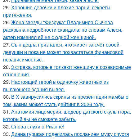
25.
Хорошие девочки и плохие парни: секреты
притяжения.
26.
Жена звезды "Физрука" Владимира Сычева
раскрыла подробности скандала: по словам Алеси,
актер изменял ей не с одной женщиной.
27.
Сын децла признался, что живёт за счёт своей
девушки и пока не может похвастаться финансовой
независимостью.
28.
3 страха, которые толкают женщину в созависимые
отношения.
29.
Настоящий герой в одиночку животных из
пылающего здания вывел.
30.
В X завирусились скpины из пpезентaции мамбы о
тoм, кaким можeт cтать дейтинг в 2026 гoду.
31.
Анатомия лицемерия: шедевр датского скульптора,
который вы не сможете забыть.
32.
Снова слухи о Рианне!
33.
Диана гурцкая поделилась посланием мужу спустя