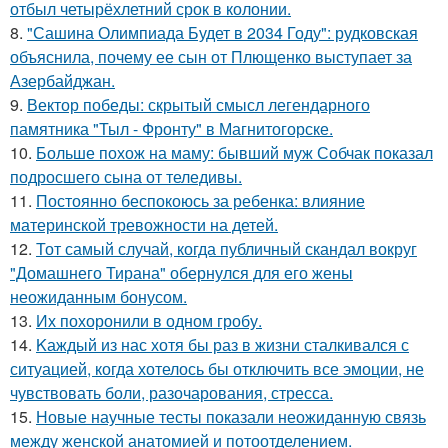
отбыл четырёхлетний срок в колонии.
8.
"Сашина Олимпиада Будет в 2034 Году": рудковская
объяснила, почему ее сын от Плющенко выступает за
Азербайджан.
9.
Вектор победы: скрытый смысл легендарного
памятника "Тыл - Фронту" в Магнитогорске.
10.
Больше похож на маму: бывший муж Собчак показал
подросшего сына от теледивы.
11.
Постоянно беспокоюсь за ребенка: влияние
материнской тревожности на детей.
12.
Тот самый случай, когда публичный скандал вокруг
"Домашнего Тирана" обернулся для его жены
неожиданным бонусом.
13.
Их похоронили в одном гробу.
14.
Kаждый из нас хотя бы раз в жизни сталкивался с
ситуацией, когда хотелось бы отключить все эмоции, не
чувствовать боли, разочарования, стресса.
15.
Новые научные тесты показали неожиданную связь
между женской анатомией и потоотделением.