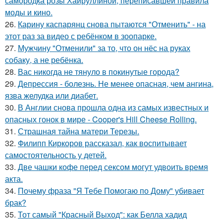
самородка розы Хайруллиной, переписавшей правила
моды и кино.
26.
Карину каспарянц снова пытаются "Отменить" - на
этот раз за видео с ребёнком в зоопарке.
27.
Мужчину "Отменили" за то, что он нёс на руках
собаку, а не ребёнка.
28.
Вас никогда не тянуло в покинутые города?
29.
Депрессия - болезнь. Не менее опасная, чем ангина,
язва желудка или диабет.
30.
В Англии снова прошла одна из самых известных и
опасных гонок в мире - Cooper's Hill Cheese Rolling.
31.
Страшная тайна матери Терезы.
32.
Филипп Киркоров рассказал, как воспитывает
самостоятельность у детей.
33.
Две чашки кофе перед сексом могут удвоить время
акта.
34.
Почему фраза "Я Тебе Помогаю по Дому" убивает
брак?
35.
Тот самый "Красный Выход": как Белла хадид