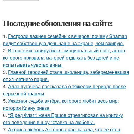
Последние обновления на сайте:
1.
Гастроли важнее семейных вечеров: почему Shaman
видит собственную дочь чаще на экране, чем вживую.
2.
В соцсетях завирусился эмоциональный пост, автор
которого призвала матерей отдыхать без детей и не
испытывать чувство вины.
3.
Главной героиней стала школьница, забеременевшая
от 21-летнего парня.
4.
Алла пугачёва рассказала о тяжёлом периоде после
серьёзной травмы.
5.
Ужасная судьба актёра, которого любит весь мир:
история Киану ривза.
6.
"Я ред Флаг": женя Ершов отреагировал на критику
его поведения в шоу "ставка на любовь".
7.
Aктриса любовь Аксёнова рассказала, что её отец