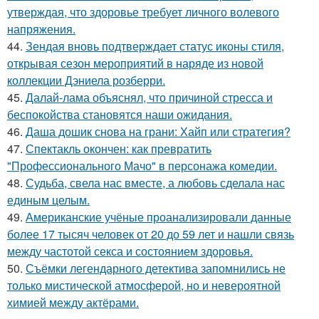
утверждая, что здоровье требует личного волевого
напряжения.
44.
Зендая вновь подтверждает статус иконы стиля,
открывая сезон мероприятий в наряде из новой
коллекции Дэниела розберри.
45.
Далай-лама объяснял, что причиной стресса и
беспокойства становятся наши ожидания.
46.
Даша дошик снова на грани: Хайп или стратегия?
47.
Спектакль окончен: как превратить
"Профессионального Мачо" в персонажа комедии.
48.
Судьба, свела нас вместе, а любовь сделала нас
единым целым.
49.
Американские учёные проанализировали данные
более 17 тысяч человек от 20 до 59 лет и нашли связь
между частотой секса и состоянием здоровья.
50.
Съёмки легендарного детектива запомнились не
только мистической атмосферой, но и невероятной
химией между актёрами.