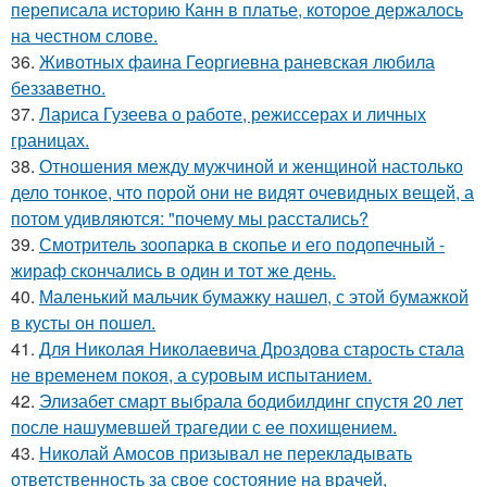
переписала историю Канн в платье, которое держалось
на честном слове.
36.
Животных фаина Георгиевна раневская любила
беззаветно.
37.
Лариса Гузеева о работе, режиссерах и личных
границах.
38.
Отношения между мужчиной и женщиной настолько
дело тонкое, что порой они не видят очевидных вещей, а
потом удивляются: "почему мы расстались?
39.
Смотритель зоопарка в скопье и его подопечный -
жираф скончались в один и тот же день.
40.
Маленький мальчик бумажку нашел, с этой бумажкой
в кусты он пошел.
41.
Для Николая Николаевича Дроздова старость стала
не временем покоя, а суровым испытанием.
42.
Элизабет смарт выбрала бодибилдинг спустя 20 лет
после нашумевшей трагедии с ее похищением.
43.
Николай Амосов призывал не перекладывать
ответственность за свое состояние на врачей,