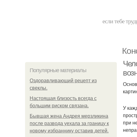
если тебе труд
Кон
Чел
Популярные материалы
возн
Оздоравливающий рецепт из
Основ
свеклы.
карти
Hacтоящая близость всегда с
большим риском связана.
У каж
прост
Бывшая жена Андрея мерзликина
при н
после развода уехала за границу к
непра
новому избраннику оставив детей.