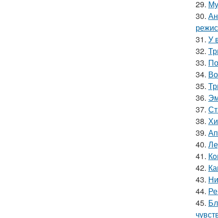
29.
Му
30.
Ан
режис
31.
У 
32.
Тр
33.
По
34.
Во
35.
Тр
36.
Эм
37.
Ст
38.
Хи
39.
Ап
40.
Ле
41.
Кo
42.
Ка
43.
Ни
44.
Ре
45.
Бл
чувст