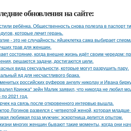
ледние обновления на сайте:
стили ребёнка. Общественность снова полезла в паспорт т
едугов, которые лечит герань.
атие - это не случайность: яйцеклетка сама выбирает сперм
учших трав для женщин.
aeт coстояние, когда внешне жизнь идёт своим чередом: пр
ения, решаются задачи, достигаются цели.
пасных вида сексуальности, которые могут разрушить пару.
альный яд для несчастливого брака.
менитых российских руферов ангелу николау и Ивана биркус
валил Кринжа" зейн Малик заявил, что никогда не любил м
 по 2021 год.
рчек на связь после откровенного интервью вышла.
ктор Логинов развелся с четвертой женой, которая младше е
мая любимая поза мужчин: эскортница делится опытом.
жизни многих женщин бывают такие моменты, когда они на