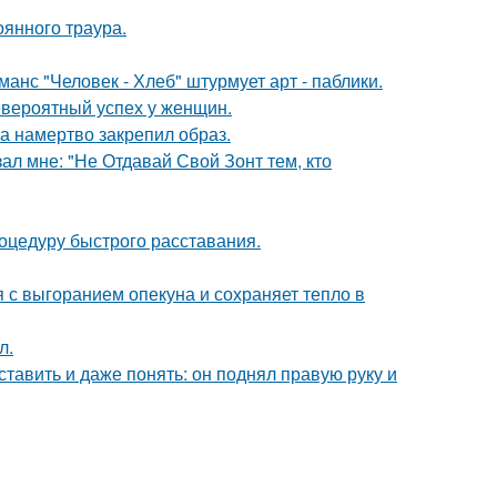
оянного траура.
нс "Человек - Хлеб" штурмует арт - паблики.
евероятный успех у женщин.
 а намертво закрепил образ.
ал мне: "Не Отдавай Свой Зонт тем, кто
оцедуру быстрого расставания.
 с выгоранием опекуна и сохраняет тепло в
л.
ставить и даже понять: он поднял правую руку и