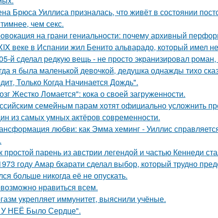
мых.
на Брюса Уиллиса призналась, что живёт в состоянии пост
тимнее, чем секс.
овокация на грани гениальности: почему архивный перформа
XIX веке в Испании жил Бенито альварадо, который имел н
05-й сделал редкую вещь - не просто экранизировал роман,
гда я была маленькой девочкой, дедушка однажды тихо сказ
дит, Только Когда Начинается Дождь".
озг Жестко Ломается": кока о своей загруженности.
ссийским семейным парам хотят официально усложнить пр
ин из самых умных актёров современности.
ансформация любви: как Эмма хеминг - Уиллис справляется
.
к простой парень из австрии легендой и частью Кеннеди ста
1973 году Амар бхарати сделал выбор, который трудно пред
лся больше никогда её не опускать.
возможно нравиться всем.
газм укрепляет иммунитет, выяснили учёные.
 У НЕЁ Было Сердце".