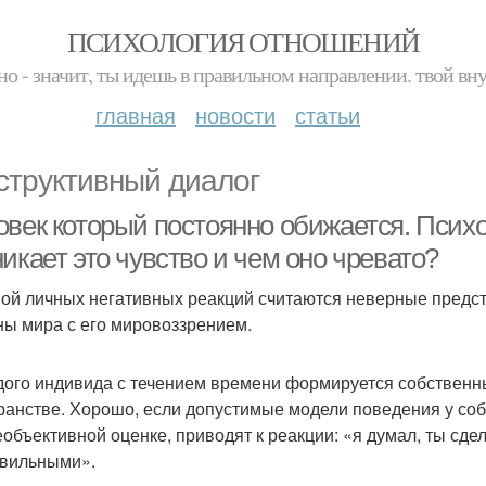
ПСИХОЛОГИЯ ОТНОШЕНИЙ
но - значит, ты идешь в правильном направлении. твой вн
главная
новости
статьи
структивный диалог
овек который постоянно обижается. Психо
икает это чувство и чем оно чревато?
ой личных негативных реакций считаются неверные предст
ны мира с его мировоззрением.
дого индивида с течением времени формируется собствен
ранстве. Хорошо, если допустимые модели поведения у со
еобъективной оценке, приводят к реакции: «я думал, ты сде
вильными».