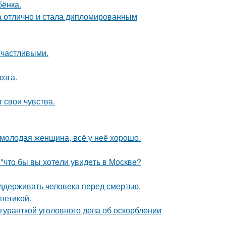
бёнка.
а отлично и стала дипломированным
счастливыми.
озга.
 свои чувства.
молодая женщина, всё у неё хорошо.
 "чтo бы вы хoтeли увидeть в Мoсквe?
оддерживать человека перед смертью.
нетикой.
гуранткой уголовного дела об оскорблении