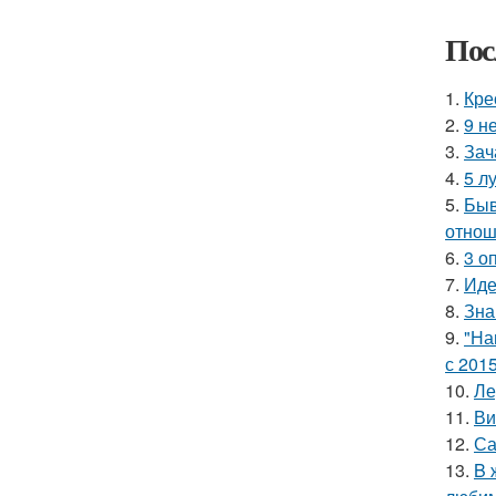
Пос
1.
Кре
2.
9 н
3.
Зач
4.
5 л
5.
Быв
отнош
6.
3 о
7.
Иде
8.
Зна
9.
"На
с 2015
10.
Ле
11.
Ви
12.
Са
13.
B 