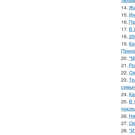
люби
14.
Же
15.
Ин
16.
Пр
17.
В 
18.
20
19.
Ко
Прихо
20.
"М
21.
Ро
22.
Од
23.
Тр
семье
24.
Ка
25.
В 
покля
26.
He
27.
Ор
28.
"И