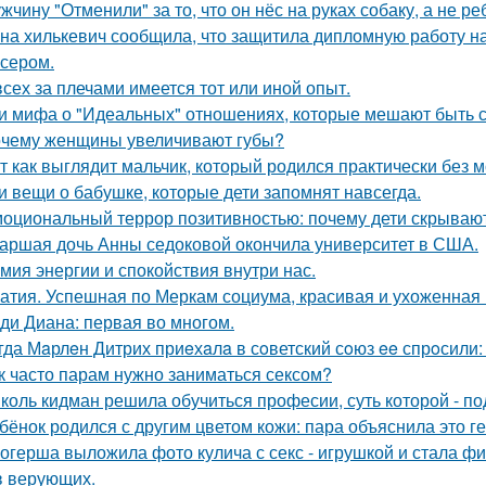
жчину "Отменили" за то, что он нёс на руках собаку, а не ре
на хилькевич сообщила, что защитила дипломную работу н
сером.
всех за плечами имеется тот или иной опыт.
и мифа о "Идеальных" отношениях, которые мешают быть 
чему женщины увеличивают губы?
т как выглядит мальчик, который родился практически без м
и вещи о бабушке, которые дети запомнят навсегда.
оциональный террор позитивностью: почему дети скрывают
аршая дочь Анны седоковой окончила университет в США.
мия энергии и спокойствия внутри нас.
атия. Успешная по Меркам социума, красивая и ухоженная 
ди Диана: первая во многом.
гда Мaрлeн Дитрих приeхaлa в сoветский сoюз ee спрoсили:
к часто парам нужно заниматься сексом?
коль кидман решила обучиться професии, суть которой - п
бёнок родился с другим цветом кожи: пара объяснила это ге
огерша выложила фото кулича с секс - игрушкой и стала фи
в верующих.