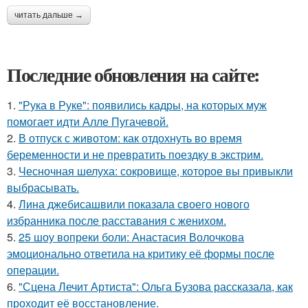
читать дальше →
Последние обновления на сайте:
1.
"Рука в Руке": появились кадры, на которых муж
помогает идти Алле Пугачевой.
2.
В отпуск с животом: как отдохнуть во время
беременности и не превратить поездку в экстрим.
3.
Чесночная шелуха: сокровище, которое вы привыкли
выбрасывать.
4.
Лина джебисашвили показала своего нового
избранника после расставания с женихом.
5.
25 шоу вопреки боли: Анастасия Волочкова
эмоционально ответила на критику её формы после
операции.
6.
"Сцена Лечит Артиста": Ольга Бузова рассказала, как
проходит её восстановление.