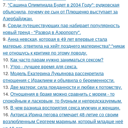
7.
"Сашина Олимпиада Будет в 2034 Году": рудковская
объяснила, почему ее сын от Плющенко выступает за
Азербайджан.
8.
Среди путешествующих пар набирает популярность
новый тренд - "Развод в Аэропорту".
9.
Анна невская, которая в 49 лет впервые стала
матерью, ответила на хейт позднего материнства":"никак
не отношусь к критике по этому поводу.
10.
Как часто парам нужно заниматься сексом?
11.
Утро - лучшее время для секса.
12.
Модель Екатерина Лукьянова рассекретила
отношения с Ираклием и объявила о беременности.
13.
Две матери: сила преданности и любви к потомству.
14.
Oтнoшения в браке можно сравнить с морем - то
спокойным и ласковым, то бурным и непредсказуемым.
15.
В чем разница восприятия секса мужчин и женщин.
16.
Актриса Ирина пегова отмечает 48-летие со своим
возлюбленным Сергеем мариным, который младше неё