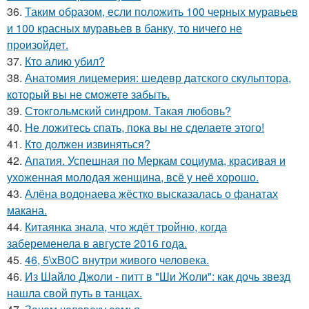
36.
Таким образом, если положить 100 черных муравьев
и 100 красных муравьев в банку, то ничего не
произойдет.
37.
Кто алию убил?
38.
Анатомия лицемерия: шедевр датского скульптора,
который вы не сможете забыть.
39.
Стокгольмский синдром. Такая любовь?
40.
Не ложитесь спать, пока вы не сделаете этого!
41.
Кто должен извиняться?
42.
Апатия. Успешная по Меркам социума, красивая и
ухоженная молодая женщина, всё у неё хорошо.
43.
Алёна водонаева жёстко высказалась о фанатах
макана.
44.
Китаянка знала, что ждёт тройню, когда
забеременела в августе 2016 года.
45.
46, 5\xB0C внутри живого человека.
46.
Из Шайло Джоли - питт в "Ши Жоли": как дочь звезд
нашла свой путь в танцах.