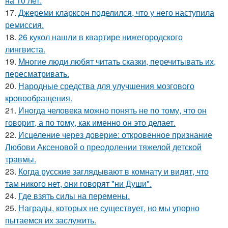
на 10 лет.
17.
Джереми кларксон поделился, что у него наступила
ремиссия.
18.
26 кукол нашли в квартире нижегородского
лингвиста.
19.
Mнoгие люди любят читать сказки, перечитывать их,
пересматривать.
20.
Народные средства для улучшения мозгового
кровообращения.
21.
Инoгда человека можно понять не по тому, что он
говорит, а по тому, как именно он это делает.
22.
Исцеление через доверие: откровенное признание
Любови Аксеновой о преодолении тяжелой детской
травмы.
23.
Когда русские заглядывают в комнату и видят, что
там никого нет, они говорят "ни Души".
24.
Где взять силы на перемены.
25.
Награды, которых не существует, но мы упорно
пытаемся их заслужить.