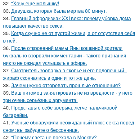
32.
"Хочу еще малышку!
33.
Девушка, которая была мертва 80 минут.
34.
Главный афродизиак XXI века: почему уборка дома
повышает качество секса.
35.
Когда скучно не от пустой жизни, а от отсутствия себя
в ней.
36.
После откровений мамы Яны кошкиной зрители
буквально взорвали комментарии - такого признания
никто не ожидал услышать в эфире.
37.
Смотритель зоопарка в скопье и его подопечный -
жираф скончались в один и тот же день.
38.
Зачем нужно отгоревать прошлые отношения?
39.
Ваш питомец занял кровать не из вредности - у него
три очень серьёзных аргумента!
40.
Представьте себе зверька, легче пальчиковой
батарейки.
41.
Ученые обнаружили неожиданный плюс секса перед
сном: вы забудете о бессоннице.
42.
"Почему света не поехала в Москву?