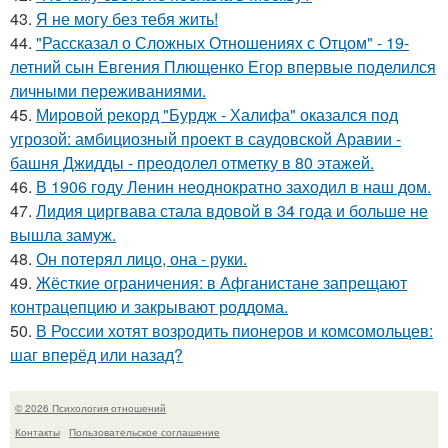
43.
Я не могу без тебя жить!
44.
"Рассказал о Сложных Отношениях с Отцом" - 19-
летний сын Евгения Плющенко Егор впервые поделился
личными переживаниями.
45.
Мировой рекорд "Бурдж - Халифа" оказался под
угрозой: амбициозный проект в саудовской Аравии -
башня Джидды - преодолел отметку в 80 этажей.
46.
В 1906 году Ленин неоднократно заходил в наш дом.
47.
Лидия циргвава стала вдовой в 34 года и больше не
вышла замуж.
48.
Он потерял лицо, она - руки.
49.
Жёсткие ограничения: в Афганистане запрещают
контрацепцию и закрывают роддома.
50.
В России хотят возродить пионеров и комсомольцев:
шаг вперёд или назад?
© 2026 Психология отношений
Контакты
Пользовательское соглашение