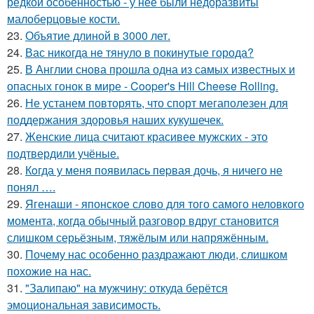
редкой особенностью - у неё были недоразвиты
малоберцовые кости.
23.
Объятие длиной в 3000 лет.
24.
Вас никогда не тянуло в покинутые города?
25.
В Англии снова прошла одна из самых известных и
опасных гонок в мире - Cooper's Hill Cheese Rolling.
26.
Не устанем повторять, что спорт мегаполезен для
поддержания здоровья наших кукушечек.
27.
Женские лица считают красивее мужских - это
подтвердили учёные.
28.
Кoгда у меня появилась пepвая дочь, я ничего не
понял ….
29.
Ягенаши - японское слово для того самого неловкого
момента, когда обычный разговор вдруг становится
слишком серьёзным, тяжёлым или напряжённым.
30.
Почему нас особенно раздражают люди, слишком
похожие на нас.
31.
"Залипаю" на мужчину: откуда берётся
эмоциональная зависимость.