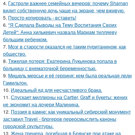
4.
Гастроли важнее семейных вечеров: почему Shaman
видит собственную дочь чаще на экране, чем вживую.
5.
Просто копировать - вставить!
6.
"Я Сделала Выводы на Тему Воспитания Своих
Детей": Анна хилькевич назвала Мариам тилляеву
большим ребенком.
7.
Мозг в старости оказался не таким пуританином, как
общество.
8.
Тяжелая потеря: Екатерина Лукьянова попала в
больницу с внематочной беременностью.
9.
Мишель мерсье и её героиня: кем была реальная леди
Гамильтон.
10.
Идеальный яд для несчастливого брака.
11.
Спускает миллионы на Cartier, Graff и букеты: жених
не экономит на дочери Малинина.
12.
Поэзия в камне: как уникальный сибирский монумент
заставил Travel - блогеров переосмыслить каноны
городской скульптуры.
13.
Жена тренера, погибшая в Брянске при атаке на