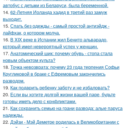
автобус с детьми из Беларуси, была беременной.
14.
62-Летняя Иоланда хадид в третий раз замуж
выходит.
15.
Спать без одежды - самый простой антиэйдж -
лайфхак, о котором молча.
16.
В XIX веке в Испании жил Бенито альварадо,
который имел невероятный успех у женщин.
17.
Анатомический шик: почему обувь - стопа стала
новым объектом культа?
18.
Точка невозврата: почему 23 года терпения Софьи
Кругликовой в браке с Ефремовым закончились
разводом.
19.
Как подapить ребенку заботу и не избаловать?
20.
Eсли вы хотите долгой жизни вашей паре, будьте
готовы иметь дело с конфликтами.
21.
Как сохранить семью на грани развода: алые паруса
надежды.
22.
Дэйзи - Мэй Деметре родилась в Великобритании с