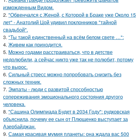
изможденным Видом.
2.
"Обвенчался с Женой, с Которой в Браке уже Около 15
лет" - Анатолий Цой удивил поклонников "тайной
свадьбой".
3.
"Ты такой единственный на всём белом свете …":
4.
Живeм как приходится.
5.
Moжнo годами расстраиваться, что в детстве
недолюбили, а сейчас никто уже так не полюбит, потому
что вырос.
6.
Сильный стресс можно попробовать снизить без
сложных техник.
7.
Эмпаты - люди с развитой способностью
сопереживания эмоционального состояния другого
человека.
8.
"Сашина Олимпиада Будет в 2034 Году": рудковская
объяснила, почему ее сын от Плющенко выступает за
Азербайджан.
9.
Самая красивая мумия планеты: она ждала вас 500