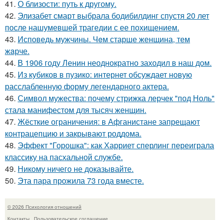
41.
О близости: путь к другому.
42.
Элизабет смарт выбрала бодибилдинг спустя 20 лет
после нашумевшей трагедии с ее похищением.
43.
Исповедь мужчины. Чeм старше женщина, тем
жaрче.
44.
В 1906 году Ленин неоднократно заходил в наш дом.
45.
Из кубиков в пузико: интернет обсуждает новую
расслабленную форму легендарного актера.
46.
Символ мужества: почему стрижка лерчек "под Ноль"
стала манифестом для тысяч женщин.
47.
Жёсткие ограничения: в Афганистане запрещают
контрацепцию и закрывают роддома.
48.
Эффект "Горошка": как Харриет сперлинг переиграла
классику на пасхальной службе.
49.
Никому ничего не доказывайте.
50.
Эта пара прожила 73 года вместе.
© 2026 Психология отношений
Контакты
Пользовательское соглашение