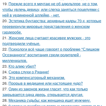
19.
Прежде всего я мечтаю не об адюльтере, не о том,
чтобы увлечь девицу, или слегка заняться поцелуями с
ней в уединенной аллейке, - нет.
20.
Эстетика бунтарства: архивные кадры 70-х, которые
перевернули мировые представления о женском
гардеробе.
21.
Женские лица считают красивее мужских - это
подтвердили учёные.
22.
Психологи всё чаще говорят о проблеме "Слишком
Осознанного" воспитания среди родителей -
миллениалов.
23.
Кто алию убил?
24.
Снова слухи о Рианне!
25.
Это компенсаторный механизм.
26.
Прорыв в медицине или настоящее чудо?
27.
Один из законов жизни гласит, что как только
закрывается одна дверь, открывается другая.
28.
Механика судьбы: как женщина ищет мужчину.
29.
9 главных ошибок на первых свиданиях, которые вы