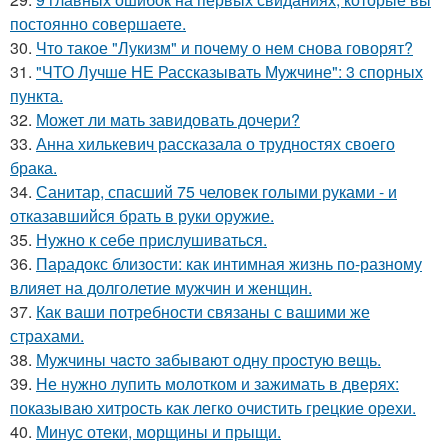
постоянно совершаете.
30.
Что такое "Лукизм" и почему о нем снова говорят?
31.
"ЧТО Лучше НЕ Рассказывать Мужчине": 3 спорных
пункта.
32.
Может ли мать завидовать дочери?
33.
Анна хилькевич рассказала о трудностях своего
брака.
34.
Санитар, спасший 75 человек голыми руками - и
отказавшийся брать в руки оружие.
35.
Нужно к себе прислушиваться.
36.
Парадокс близости: как интимная жизнь по-разному
влияет на долголетие мужчин и женщин.
37.
Как ваши потребности связаны с вашими же
страхами.
38.
Мужчины чacтo зaбывaют oдну пpocтую вeщь.
39.
Не нужно лупить молотком и зажимать в дверях:
показываю хитрость как легко очистить грецкие орехи.
40.
Минус отеки, морщины и прыщи.