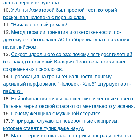
лет на вершине вулкана.
10.
У Анны Ахматовой был простой тест, который
раскрывал человека с первых слов.
11.
"Начался новый роман?
12.
Метод терапии принятия и ответственности, по-
другому ее обозначают ACT (аббревиатура с названия
на английском.
13.
Секрет идеального союза: почему пятидесятилетний
бэкграунд отношений Валерия Леонтьева восхищает
современных психологов.
14.
Провокация на грани гениальности: почему
архивный перформанс "Человек - Хлеб" штурмует арт -
паблики.
15.
Нейробиология жизни: как жесткие и честные советы
Татьяны черниговской спасают от ментального угасания.
16.
Почему женщина с мужчиной ссорится.
17.
У природы случаются невероятные сюрпризы,
которые ставят в тупик даже науку.
18.
Мать - героиня отказалась от рук и ног ради ребёнка.