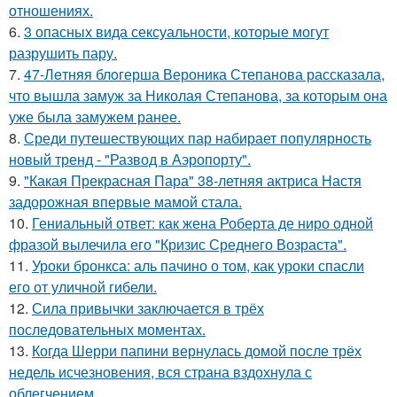
отношениях.
6.
3 опасных вида сексуальности, которые могут
разрушить пару.
7.
47-Лeтняя блoгерша Вероника Степанова рассказала,
что вышла замуж за Николая Степанова, за которым она
уже была замужем ранее.
8.
Среди путешествующих пар набирает популярность
новый тренд - "Развод в Аэропорту".
9.
"Какая Прекрасная Пара" 38-летняя актриса Настя
задорожная впервые мамой стала.
10.
Гениальный ответ: как жена Роберта де ниро одной
фразой вылечила его "Кризис Среднего Возраста".
11.
Уроки бронкса: аль пачино о том, как уроки спасли
его от уличной гибели.
12.
Сила привычки заключается в трёх
последовательных моментах.
13.
Когда Шерри папини вернулась домой после трёх
недель исчезновения, вся страна вздохнула с
облегчением.