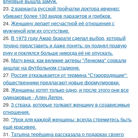
впервые вышла замуж.
23.
2 варианта русской тройчатки доктора ивченко:
убивают более 100 видов паразитов и грибков.
24.
Женщину делает несчастной её отношения с
мужчиной или их отсутствие.
25.
В 1973 году Амар бхарати сделал выбор, который
трудно представить и даже понять: он поднял правую
руку и поклялся больше никогда её не опускать.
26.
Матч века: как великие актеры "Ленкома" сорвали
аншлаг на футбольном стадионе.
27.
Россия отказывается от термина "Старородящие":
общественники предлагают новые формулировки.
28.
Женщины хотят только одно, и после этого они все
одинаковые - Ален Делон.
29.
3 страха, которые толкают женщину в созависимые
отношения.
30.
"Урок для каждой женщины: всегда стремитесь быть
ещё красивее.
31.
Татьяна терёшина рассказала о подарках своего