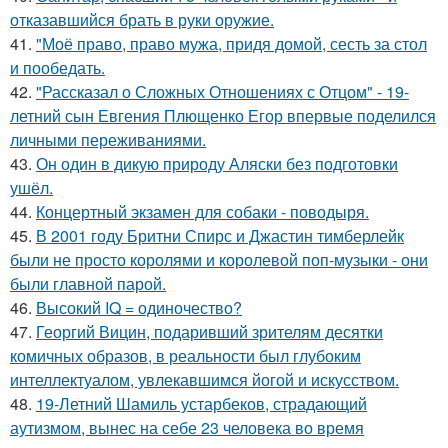
отказавшийся брать в руки оружие.
41.
"Моё право, право мужа, придя домой, сесть за стол
и пообедать.
42.
"Рассказал о Сложных Отношениях с Отцом" - 19-
летний сын Евгения Плющенко Егор впервые поделился
личными переживаниями.
43.
Он один в дикую природу Аляски без подготовки
ушёл.
44.
Концертный экзамен для собаки - поводыря.
45.
В 2001 году Бритни Спирс и Джастин тимберлейк
были не просто королями и королевой поп-музыки - они
были главной парой.
46.
Высокий IQ = одиночество?
47.
Георгий Вицин, подаривший зрителям десятки
комичных образов, в реальности был глубоким
интеллектуалом, увлекавшимся йогой и искусством.
48.
19-Летний Шамиль устарбеков, страдающий
аутизмом, вынес на себе 23 человека во время