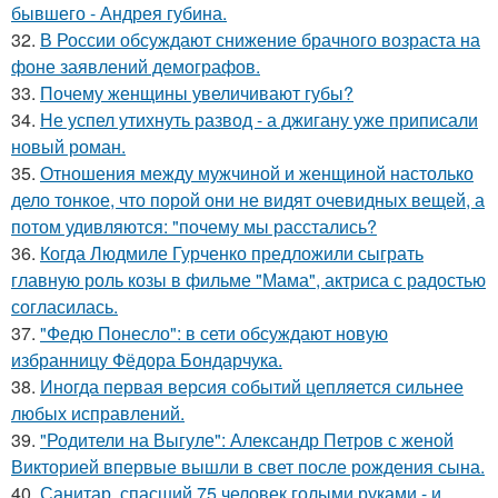
бывшего - Андрея губина.
32.
В России обсуждают снижение брачного возраста на
фоне заявлений демографов.
33.
Почему женщины увеличивают губы?
34.
Не успел утихнуть развод - а джигану уже приписали
новый роман.
35.
Отношения между мужчиной и женщиной настолько
дело тонкое, что порой они не видят очевидных вещей, а
потом удивляются: "почему мы расстались?
36.
Когда Людмиле Гурченко предложили сыграть
главную роль козы в фильме "Мама", актриса с радостью
согласилась.
37.
"Федю Понесло": в сети обсуждают новую
избранницу Фёдора Бондарчука.
38.
Иногда первая версия событий цепляется сильнее
любых исправлений.
39.
"Родители на Выгуле": Александр Петров с женой
Викторией впервые вышли в свет после рождения сына.
40.
Санитар, спасший 75 человек голыми руками - и