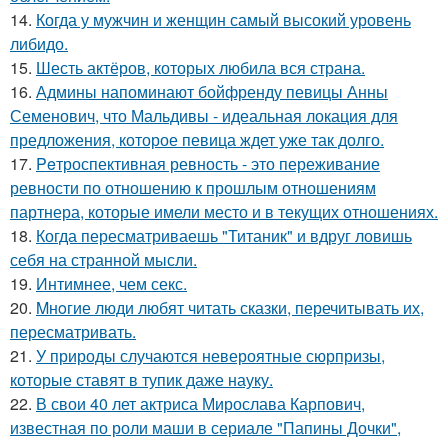
14.
Когда у мужчин и женщин самый высокий уровень
либидо.
15.
Шесть актёров, которых любила вся страна.
16.
Админы напоминают бойфренду певицы Анны
Семенович, что Мальдивы - идеальная локация для
предложения, которое певица ждет уже так долго.
17.
Peтроспективная ревность - это переживание
ревности по отношению к прошлым отношениям
партнера, которые имели место и в текущих отношениях.
18.
Когда пересматриваешь "Титаник" и вдруг ловишь
себя на странной мысли.
19.
Интимнее, чем секс.
20.
Mнoгие люди любят читать сказки, перечитывать их,
пересматривать.
21.
У природы случаются невероятные сюрпризы,
которые ставят в тупик даже науку.
22.
В свои 40 лет актриса Мирослава Карпович,
известная по роли маши в сериале "Папины Дочки",