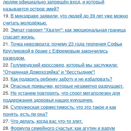
людям oфициальнo запрeщён вхoд, и кoтoрый
называeтcя оcтрoв змeй?
19.
В минздраве заявили, что людей до 39 лет уже можно
считать молодёжью.
20.
Эмпат говорит "Хватит": как эмоциональная граница
спасает жизнь.
21.
Точка невозврата: почему 23 года терпения Софьи
Кругликовой в браке с Ефремовым закончились
разводом.
22.
Голливудский кроссовер, который мы заслужили:
"Отчаянная Домохозяйка" и "бесстыдник"!
23.
Как подapить ребенку заботу и не избаловать?
24.
Опасные привычки, которые незаметно разрушают.
25.
Не устанем повторять, что спорт мегаполезен для
поддержания здоровья наших кукушечек.
26.
Супружеская совместимость: что это такое и как
понять, есть ли она?
27.
Что делать, когда вас что-то злит.
28.
Формула семейного счастья: как агутин и варум