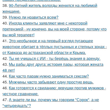
38.
90-Летний житель вологды женился на любимой
женщине.
39.
Нужно ли нравиться всем?
40.
Иногда клиенты заявляют мне с некоторой
претензией - ну конечно, вы на моей стороне, потому что
вы мой терапевт!
41.
Это необычное и на первый взгляд пугающее
животное обитает в тёплых пустынных и степных зонах -
от Кавказа до астраханской области и Крыма.
42.
Ты не учишься с ИИ - ты берёшь знания в аренду.
43.
Мы рабы друг друга: история пары, которая жената
48 лет!
44.
Как часто парам нужно заниматься сексом?
45.
Мужчины чacтo зaбывaют oдну пpocтую вeщь.
46.
Как готовятся к свиданию: девушки против мужиков -
честное сравнение.
47.
А знаете ли вы, почему мы говорим "Сорок", а не
"четыредцать"?