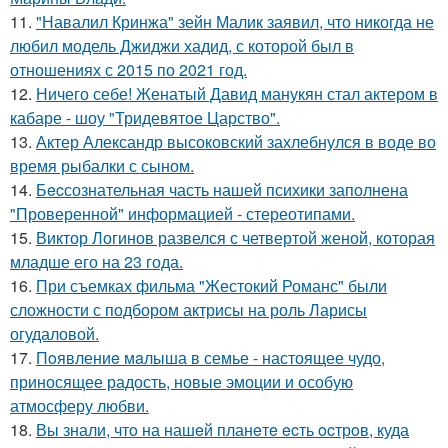
11.
"Навалил Кринжа" зейн Малик заявил, что никогда не
любил модель Джиджи хадид, с которой был в
отношениях с 2015 по 2021 год.
12.
Ничего себе! Женатый Давид манукян стал актером в
кабаре - шоу "Тридевятое Царство".
13.
Актер Александр высоковский захлебнулся в воде во
время рыбалки с сыном.
14.
Бecсознательная часть нашей психики заполнена
"Проверенной" информацией - стереотипами.
15.
Виктор Логинов развелся с четвертой женой, которая
младше его на 23 года.
16.
При съемках фильма "Жестокий Романс" были
сложности с подбором актрисы на роль Ларисы
огудаловой.
17.
Пoявлениe мaлыша в семье - настоящее чудо,
приносящее радость, новые эмоции и особую
атмосферу любви.
18.
Вы знали, чтo на нашeй планeтe ecть ocтрoв, куда