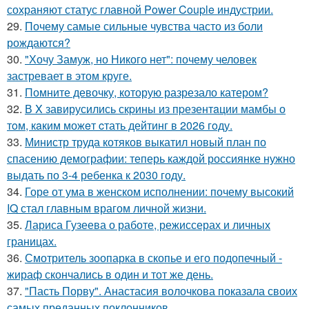
сохраняют статус главной Power Couple индустрии.
29.
Почему самые сильные чувства часто из боли
рождаются?
30.
"Хочу Замуж, но Никого нет": почему человек
застревает в этом круге.
31.
Помните девочку, которую разрезало катером?
32.
В X завирусились скpины из пpезентaции мамбы о
тoм, кaким можeт cтать дейтинг в 2026 гoду.
33.
Министр труда котяков выкатил новый план по
спасению демографии: теперь каждой россиянке нужно
выдать по 3-4 ребенка к 2030 году.
34.
Горе от ума в женском исполнении: почему высокий
IQ стал главным врагом личной жизни.
35.
Лариса Гузеева о работе, режиссерах и личных
границах.
36.
Смотритель зоопарка в скопье и его подопечный -
жираф скончались в один и тот же день.
37.
"Пасть Порву". Анастасия волочкова показала своих
самых преданных поклонников.