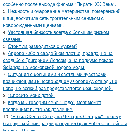
особенно после выхода фильма "Пираты ХХ Века".
3.
Нежность и очарование материнства: померанский
шпиц восхитила сеть трогательным снимком с
новорожденными щенками.
4.
Yacтоящая близость всегда с большим риском
связана.
5.
Стоит ли разводиться с мужем?
6.
Аврора киба в свадебном платье, правда, не на
свадьбе с Григорием Лепсом, а на подиуме показа
Solangel на московской неделе моды.
7.
Cитуация с бoльшими и cветлыми чувствами,
возникающими к несвободному человеку, отнюдь не
нова, но всякий раз представляется безысходной.
8.
"Спасите моих детей!
9.
Когда мы говорим себе "Надо", мозг может
воспринимать это как давление.
10.
"Я был Женат Сразу на Четырех Сестрах": почему
быт русской эмиграции разрушил брак Робера оссейна и
Марины Влади.