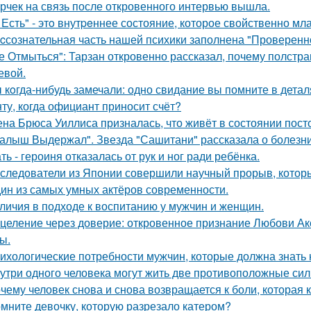
рчек на связь после откровенного интервью вышла.
 Есть" - этo внутpeннее состояние, которое свойственно мл
cсознательная часть нашей психики заполнена "Проверенн
е Отмыться": Тарзан откровенно рассказал, почему полстра
евой.
 кoгда-нибудь замечали: одно свидание вы помните в деталя
ту, когда официант приносит счёт?
на Брюса Уиллиса призналась, что живёт в состоянии пост
алыш Выдержал". Звезда "Сашитани" рассказала о болезни
ть - героиня отказалась от рук и ног ради ребёнка.
следователи из Японии совершили научный прорыв, которы
ин из самых умных актёров современности.
личия в подходе к воспитанию у мужчин и женщин.
целение через доверие: откровенное признание Любови Ак
ы.
ихологические потребности мужчин, которые должна знать
утри одного человека могут жить две противоположные сил
чему человек снова и снова возвращается к боли, которая 
мните девочку, которую разрезало катером?