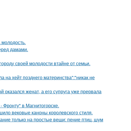
 молодость.
еред дамами.
городу своей молодости втайне от семьи.
ла на хейт позднего материнства":"никак не
 оказался женат, а его супруга уже прервала
- Фронту" в Магнитогорске.
шило вековые каноны королевского стиля.
ание только на простые вещи: пение птиц, шум