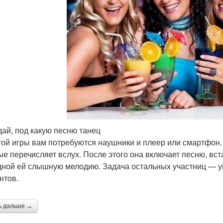
адай, под какую песню танец
той игры вам потребуются наушники и плеер или смартфон.
ые перечисляет вслух. После этого она включает песню, вс
дной ей слышную мелодию. Задача остальных участниц — уг
нтов.
ь дальше →