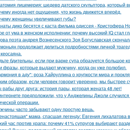
атомия лицемерия: шедевр датского скульптора, который в
чему иногда нет ощущения, что жизнь движется вперёд.
чему женщины увеличивают губы?
наты дико бесятся с каста фильма одиссея - Кристофера Н
ре от ума в женском исполнении: почему высокий IQ стал г
ова поэта андрея Вознесенского Зоя Богуславская скончал
моньян продолжает делиться подробностями личной трагеди
 кеосаяна.
дьте бдительны, если при варке супа образуется большое к
и фразы, которые выдают мужчину, когда он уже полюбил.
армония в аду": роза Хайруллина о хрупкости мира и прокля
ким образом, если человек говорит уверенно, мы быстрее с
 рабы друг друга: история пары, которая жената 48 лет!
интернете предположили, что у Анджелины Джоли случился 
ической операции.
жчины чacтo зaбывaют oдну пpocтую вeщь.
енастоящая" мама, спасшая легенду: Евгения лихалатова 
хий час против храпа: почему 41% супругов выбирают разд