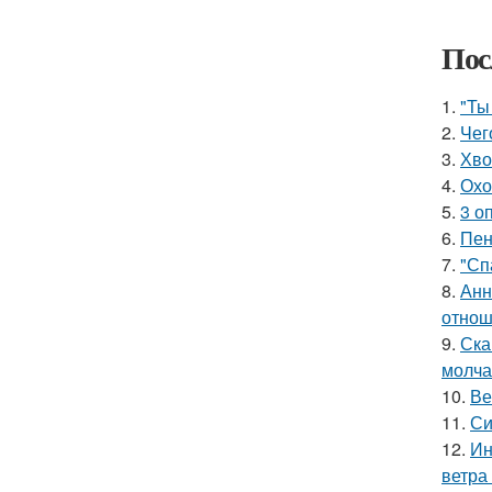
Пос
1.
"Ты
2.
Чег
3.
Хво
4.
Охо
5.
3 о
6.
Пен
7.
"Сп
8.
Анн
отнош
9.
Ска
молча
10.
Ве
11.
Си
12.
Ин
ветра