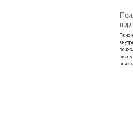
Пси
пор
Психо
внутр
психо
письм
психо