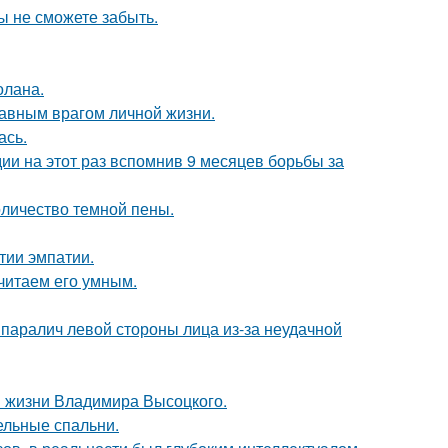
ы не сможете забыть.
олана.
лавным врагом личной жизни.
ась.
и на этот раз вспомнив 9 месяцев борьбы за
оличество темной пены.
тии эмпатии.
читаем его умным.
паралич левой стороны лица из-за неудачной
в жизни Владимира Высоцкого.
ельные спальни.