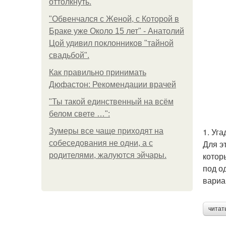
оттолкнуть.
"Обвенчался с Женой, с Которой в
Браке уже Около 15 лет" - Анатолий
Цой удивил поклонников "тайной
свадьбой".
Как правильно принимать
Дюфастон: Рекомендации врачей
"Ты такой единственный на всём
белом свете …":
1. Уг
Зумеры все чаще приходят на
Для э
собеседования не одни, а с
котор
родителями, жалуются эйчары.
под о
вариа
читат