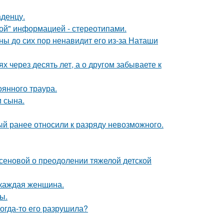
аденцу.
ой" информацией - стереотипами.
ны до сих пор ненавидит его из-за Наташи
х через десять лет, а о другом забываете к
оянного траура.
 сына.
й ранее относили к разряду невозможного.
сеновой о преодолении тяжелой детской
 каждая женщина.
ы.
когда-то его разрушила?