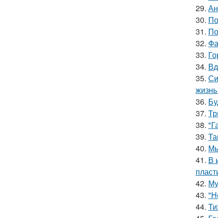
29.
Ан
30.
По
31.
По
32.
Фа
33.
Го
34.
Вд
35.
Си
жизнь
36.
Бу
37.
Тр
38.
"Г
39.
Та
40.
Мы
41.
В 
пласт
42.
Му
43.
"Н
44.
Ти