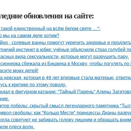
ледние обновления на сайте:
 такой единственный на всём белом свете …":
о мы на самом деле хотим?
йно - солевые ванны помогут укрепить здоровье и продлить
тничий инстинкт в юбке: учёные объяснили страх голубей п
пасных вида сексуальности, которые могут разрушить пару.
сионерка сбежала из Бишкека в Москву, чтобы погулять по 
асите моих детей!
а невская, которая в 49 лет впервые стала матерью, ответи
усь к критике по этому поводу.
ндал в фигурном катании: "Тайный Парень" Алины Загитовой
ние.
ктор победы: скрытый смысл легендарного памятника "Тыл 
мвол свободы: как "Кольцо Мести" принцессы Дианы разру
огда советуют не забивать голову лишним и обращать вним
 или плеск волн.