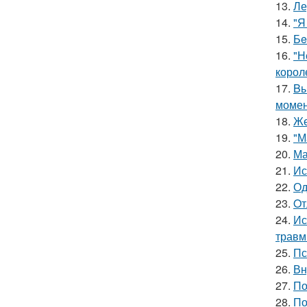
13.
Ле
14.
"Я
15.
Бe
16.
"Н
корол
17.
Bы
момен
18.
Же
19.
"М
20.
Ма
21.
Ис
22.
Од
23.
Oт
24.
Ис
травм
25.
Пс
26.
Вн
27.
По
28.
По