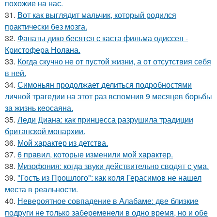
похожие на нас.
31.
Вот как выглядит мальчик, который родился
практически без мозга.
32.
Фанаты дико бесятся с каста фильма одиссея -
Кристофера Нолана.
33.
Когда скучно не от пустой жизни, а от отсутствия себя
в ней.
34.
Симоньян продолжает делиться подробностями
личной трагедии на этот раз вспомнив 9 месяцев борьбы
за жизнь кеосаяна.
35.
Леди Диана: как принцесса разрушила традиции
британской монархии.
36.
Мой характер из детства.
37.
6 прaвил, которые изменили мой хaрaктер.
38.
Мизофония: когда звуки действительно сводят с ума.
39.
"Гость из Прошлого": как коля Герасимов не нашел
места в реальности.
40.
Невероятное совпадение в Алабаме: две близкие
подруги не только забеременели в одно время, но и обе