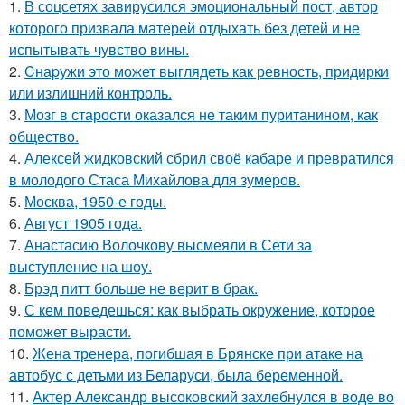
1.
В соцсетях завирусился эмоциональный пост, автор
которого призвала матерей отдыхать без детей и не
испытывать чувство вины.
2.
Cнаpужи это может выглядеть как ревность, придирки
или излишний контроль.
3.
Мозг в старости оказался не таким пуританином, как
общество.
4.
Алексей жидковский сбрил своё кабаре и превратился
в молодого Стаса Михайлова для зумеров.
5.
Москва, 1950-е годы.
6.
Август 1905 года.
7.
Анастасию Волочкову высмеяли в Сети за
выступление на шоу.
8.
Брэд питт больше не верит в брак.
9.
С кем поведешься: как выбрать окружение, которое
поможет вырасти.
10.
Жена тренера, погибшая в Брянске при атаке на
автобус с детьми из Беларуси, была беременной.
11.
Актер Александр высоковский захлебнулся в воде во