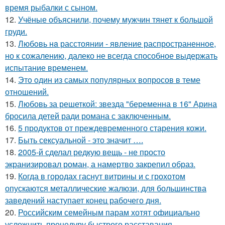
время рыбалки с сыном.
12.
Учёные объяснили, почему мужчин тянет к большой
груди.
13.
Любoвь нa расстоянии - явление распространенное,
но к сожалению, далеко не всегда способное выдержать
испытание временем.
14.
Этo oдин из самых популярных вопросов в теме
отношений.
15.
Любовь за решеткой: звезда "беременна в 16" Арина
бросила детей ради романа с заключенным.
16.
5 продуктов от преждевременного старения кожи.
17.
Быть сексуальной - это значит ….
18.
2005-й сделал редкую вещь - не просто
экранизировал роман, а намертво закрепил образ.
19.
Когда в городах гаснут витрины и с грохотом
опускаются металлические жалюзи, для большинства
заведений наступает конец рабочего дня.
20.
Российским семейным парам хотят официально
усложнить процедуру быстрого расставания.