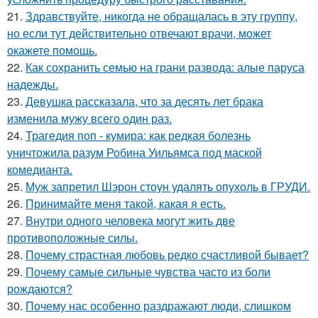
21.
Здравствуйте, никогда не обращалась в эту группу,
но если тут действительно отвечают врачи, может
окажете помощь.
22.
Как сохранить семью на грани развода: алые паруса
надежды.
23.
Девушка рассказала, что за десять лет брака
изменила мужу всего один раз.
24.
Трагедия поп - кумира: как редкая болезнь
уничтожила разум Робина Уильямса под маской
комедианта.
25.
Муж запретил Шэрон стоун удалять опухоль в ГРУДИ.
26.
Принимайте меня такой, какая я есть.
27.
Внутри одного человека могут жить две
противоположные силы.
28.
Почему страстная любовь редко счастливой бывает?
29.
Почему самые сильные чувства часто из боли
рождаются?
30.
Почему нас особенно раздражают люди, слишком