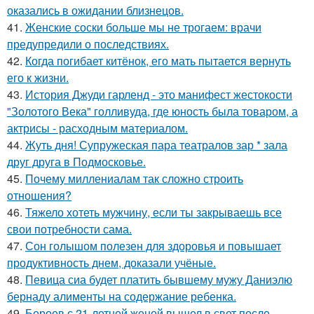
оказались в ожидании близнецов.
41.
Женские соски больше мы не трогаем: врачи
предупредили о последствиях.
42.
Когда погибает китёнок, его мать пытается вернуть
его к жизни.
43.
История Джуди гарленд - это манифест жестокости
"Золотого Века" голливуда, где юность была товаром, а
актрисы - расходным материалом.
44.
Жуть дня! Супружеская пара театралов зар * зала
друг друга в Подмосковье.
45.
Почему миллениалам так сложно строить
отношения?
46.
Тяжело хотеть мужчину, если ты закрываешь все
свои потребности сама.
47.
Сон голышом полезен для здоровья и повышает
продуктивность днем, доказали учёные.
48.
Певица сиа будет платить бывшему мужу Даниэлю
бернаду алименты на содержание ребенка.
49.
Бероев с 21-летней женой вышел в свет после