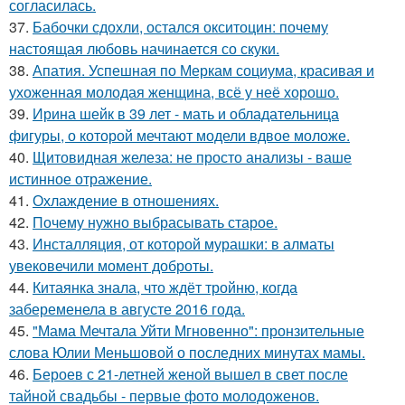
согласилась.
37.
Бабочки сдохли, остался окситоцин: почему
настоящая любовь начинается со скуки.
38.
Апатия. Успешная по Меркам социума, красивая и
ухоженная молодая женщина, всё у неё хорошо.
39.
Ирина шейк в 39 лет - мать и обладательница
фигуры, о которой мечтают модели вдвое моложе.
40.
Щитовидная железа: не просто анализы - ваше
истинное отражение.
41.
Охлаждение в отношениях.
42.
Почему нужно выбрасывать старое.
43.
Инсталляция, от которой мурашки: в алматы
увековечили момент доброты.
44.
Китаянка знала, что ждёт тройню, когда
забеременела в августе 2016 года.
45.
"Мама Мечтала Уйти Мгновенно": пронзительные
слова Юлии Меньшовой о последних минутах мамы.
46.
Бероев с 21-летней женой вышел в свет после
тайной свадьбы - первые фото молодоженов.