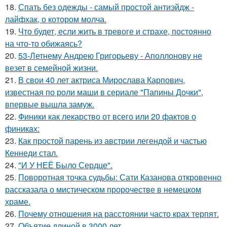
18.
Спать без одежды - самый простой антиэйдж -
лайфхак, о котором молча.
19.
Что будет, если жить в тревоге и страхе, постоянно
на что-то обижаясь?
20.
53-Летнему Андрею Григорьеву - Аполлонову не
везет в семейной жизни.
21.
В свои 40 лет актриса Мирослава Карпович,
известная по роли маши в сериале "Папины Дочки",
впервые вышла замуж.
22.
Финики как лекарство от всего или 20 фактов о
финикaх:
23.
Как простой парень из австрии легендой и частью
Кеннеди стал.
24.
"И У НЕЁ Было Сердце".
25.
Поворотная точка судьбы: Сати Казанова откровенно
рассказала о мистическом пророчестве в немецком
храме.
26.
Почему отношения на расстоянии часто крах терпят.
27.
Объятие длиной в 3000 лет.