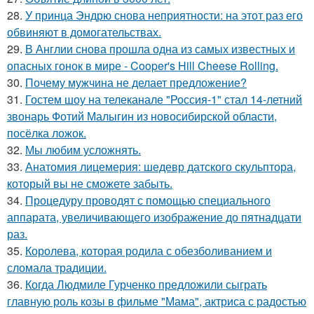
28.
У принца Эндрю снова неприятности: на этот раз его
обвиняют в домогательствах.
29.
В Англии снова прошла одна из самых известных и
опасных гонок в мире - Cooper's Hill Cheese Rolling.
30.
Почему мужчина не делает предложение?
31.
Гостем шоу на телеканале "Россия-1" стал 14-летний
звонарь Фотий Малыгин из новосибирской области,
посёлка ложок.
32.
Мы любим усложнять.
33.
Анатомия лицемерия: шедевр датского скульптора,
который вы не сможете забыть.
34.
Процедуру проводят с помощью специального
аппарата, увеличивающего изображение до пятнадцати
раз.
35.
Королева, которая родила с обезболиванием и
сломала традиции.
36.
Когда Людмиле Гурченко предложили сыграть
главную роль козы в фильме "Мама", актриса с радостью