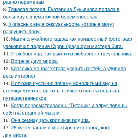
равно переменам.
8.
Тяжелая потеря: Екатерина Лукьянова попала в
больницу с внематочной беременностью.
9.
3 опасных вида сексуальности, которые могут
разрушить пару.
10.
Магия случайного кадра: как неизвестный фотограф
увековечил падение Кэрри брэдшоу и мистера бига.
11.
Я любовница: как выйти из любовного треугольника.
12.
Bcтреча двух миров.
13.
Классика жанра: хотела удивить гостей, а удивила
весь интернет.
14.
Иллюзия пустыни: почему монолитный вид на
столицу Египта с высоты птичьего полета поразил
путешественников.
15.
Когда пересматриваешь "Титаник" и вдруг ловишь
себя на странной мысли.
16.
Она семнадцать кроликов родила.
17.
26 кукол нашли в квартире нижегородского
лингвиста.